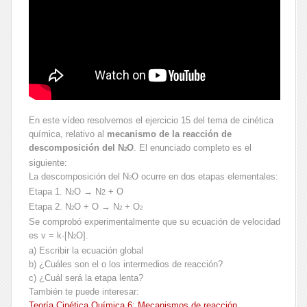
En este vídeo resolvemos el ejercicio 15 del tema de cinética
química, relativo al
mecanismo de la reacción de
descomposición del N
O
. El enunciado completo es el
2
siguiente:
La descomposición del N
O ocurre en dos etapas elementales:
2
Etapa 1. N
O → N
+ O
2
2
Etapa 2. N
O + O → N
+ O
2
2
2
Se comprobó experimentalmente que su ecuación de velocidad
es v = k·[N
O].
2
a) Escribir la ecuación global
b) ¿Cuáles son el o los intermedios de reacción?
c) ¿Cuál será la etapa lenta?
También te puede interesar:
Teoría Cinética Química 6: Mecanismos de reacción