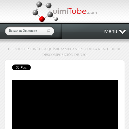
Menu
EJERCICIO 15 CINÉTICA QUÍMICA: MECANISMO DE LA REACCIÓN DE
DESCOMPOSICIÓN DE N2O