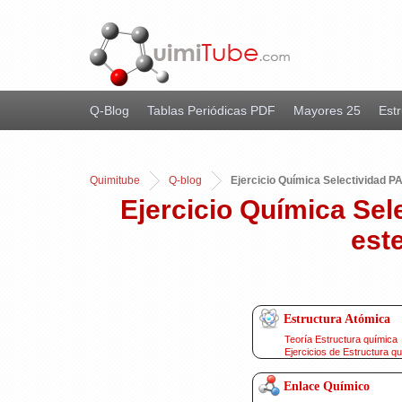
Q-Blog
Tablas Periódicas PDF
Mayores 25
Estr
Quimitube
Q-blog
Ejercicio Química Selectividad P
Ejercicio Química Sel
est
Estructura Atómica
Teoría Estructura química
Ejercicios de Estructura q
Enlace Químico