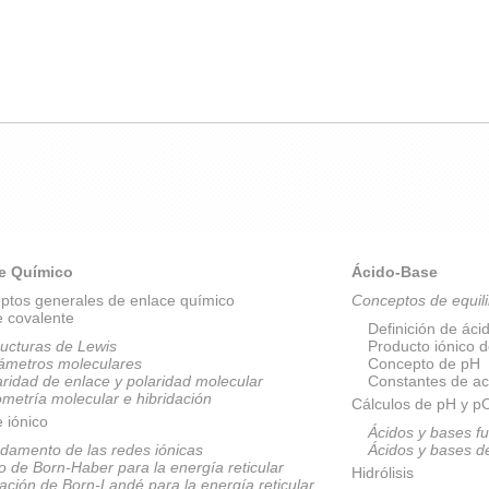
e Químico
Ácido-Base
ptos generales de enlace químico
Conceptos de equili
e covalente
Definición de áci
ructuras de Lewis
Producto iónico 
ámetros moleculares
Concepto de pH
aridad de enlace y polaridad molecular
Constantes de ac
metría molecular e hibridación
Cálculos de pH y 
 iónico
Ácidos y bases fu
damento de las redes iónicas
Ácidos y bases d
lo de Born-Haber para la energía reticular
Hidrólisis
ación de Born-Landé para la energía reticular