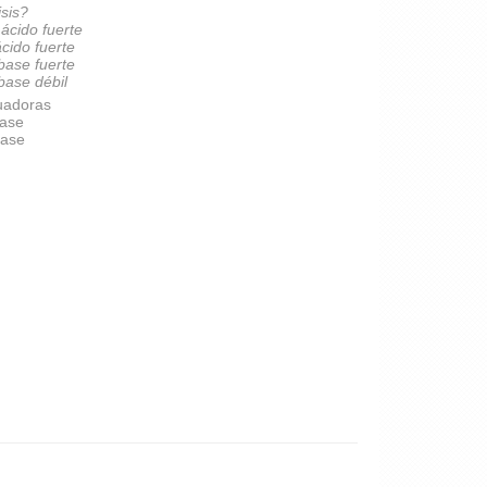
isis?
 ácido fuerte
ácido fuerte
 base fuerte
 base débil
uadoras
base
base