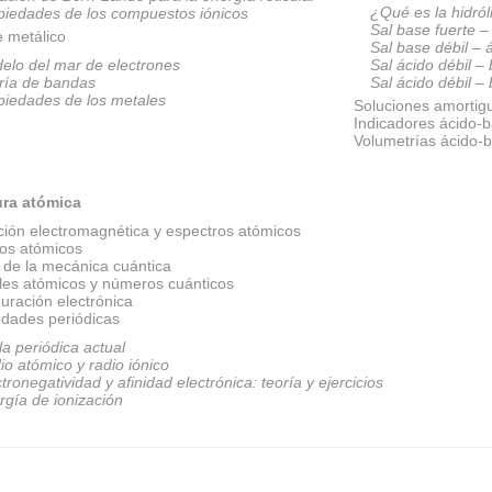
¿Qué es la hidról
piedades de los compuestos iónicos
Sal base fuerte –
e metálico
Sal base débil – 
elo del mar de electrones
Sal ácido débil –
ría de bandas
Sal ácido débil –
piedades de los metales
Soluciones amortig
Indicadores ácido-
Volumetrías ácido-
ura atómica
ción electromagnética y espectros atómicos
os atómicos
 de la mecánica cuántica
ales atómicos y números cuánticos
uración electrónica
edades periódicas
la periódica actual
io atómico y radio iónico
tronegatividad y afinidad electrónica: teoría y ejercicios
rgía de ionización