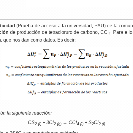
tividad
(Prueba de acceso a la universidad, PAU) de la com
ción
de producción de tetracloruro de carbono, CCl
. Para ell
4
n, que nos dan como datos. Es decir:
ún la siguiente reacción:
CS
+ 3Cl
→ CCl
+ S
Cl
2
(l)
2 (g)
4 (l)
2
2 (l)