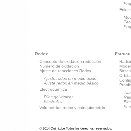
Pro
Enlac
Mod
Teo
Pro
Redox
Estruct
Concepto de oxidación reducción
Radia
Número de oxidación
Model
Ajuste de reacciones Redox
Bases
Orbit
Ajuste redox en medio ácido
Config
Ajuste redox en medio básico
Propi
Electroquímica
Tab
Pilas galvánicas
Rad
Electrolisis
Elec
Ene
Volumetrías redox y estequiometría
© 2014 Quimitube Todos los derechos reservados.