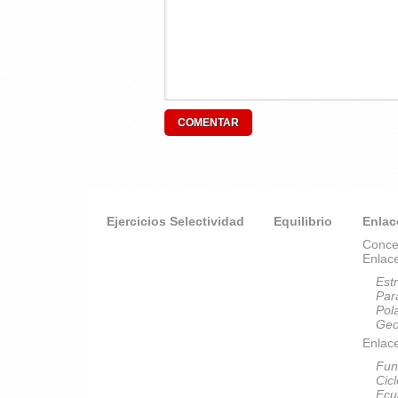
Ejercicios Selectividad
Equilibrio
Enlac
Conce
Enlac
Est
Par
Pol
Geo
Enlace
Fun
Cic
Ecu