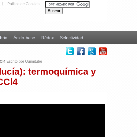
Política de Cookies
ibrio
Ácido-base
Rédox
Selectividad
CCl4
Escrito por Quimitube
lucía): termoquímica y
CCl4