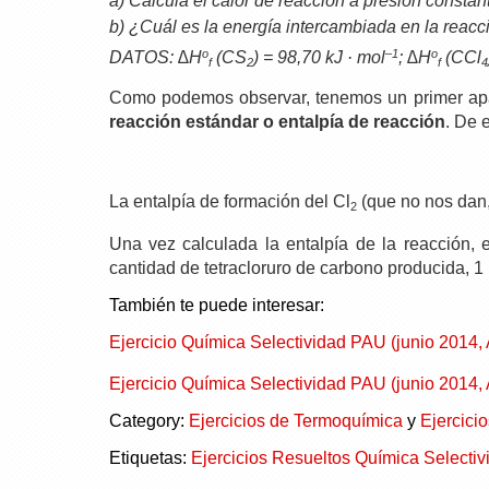
a) Calcula el calor de reacción a presión constan
b) ¿Cuál es la energía intercambiada en la reacc
o
–1
o
DATOS: ∆H
(CS
) = 98,70 kJ · mol
; ∆H
(CCl
f
2
f
4
Como podemos observar, tenemos un primer apar
reacción estándar o entalpía de reacción
. De 
La entalpía de formación del Cl
(que no nos dan,
2
Una vez calculada la entalpía de la reacción, 
cantidad de tetracloruro de carbono producida, 1 
También te puede interesar:
Ejercicio Química Selectividad PAU (junio 2014,
Ejercicio Química Selectividad PAU (junio 2014,
Category:
Ejercicios de Termoquímica
y
Ejercicio
Etiquetas:
Ejercicios Resueltos Química Selectiv