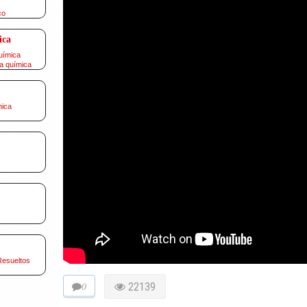
co
ica
uímica
a química
mica
Resueltos
0
22139