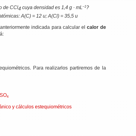
–1
ro de CCl
cuya densidad es 1,4 g · mL
?
4
atómicas:
A(C) = 12 u;
A(Cl) = 35,5 u
nteriormente indicada para calcular el
calor de
á:
quiométricos. Para realizarlos partiremos de la
SO
4
ánico y cálculos estequiométricos