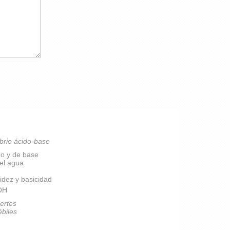
brio ácido-base
do y de base
del agua
idez y basicidad
pOH
ertes
ébiles