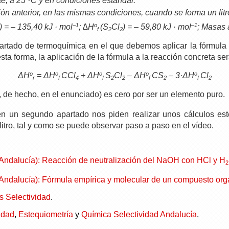
te, a 25 ºC y en condiciones estándar.
ión anterior, en las mismas condiciones, cuando se forma un lit
–1
o
–1
) = – 135,40 kJ · mol
; ∆H
(S
Cl
) = – 59,80 kJ · mol
; Masas 
f
2
2
tado de termoquímica en el que debemos aplicar la fórmula a
esta forma, la aplicación de la fórmula a la reacción concreta ser
o
o
o
o
o
ΔH
= ΔH
CCl
+ ΔH
S
Cl
– ΔH
CS
– 3·ΔH
Cl
r
f
4
f
2
2
f
2
f
2
 de hecho, en el enunciado) es cero por ser un elemento puro.
en un segundo apartado nos piden realizar unos cálculos este
litro, tal y como se puede observar paso a paso en el vídeo.
 Andalucía): Reacción de neutralización del NaOH con HCl y H
2
 Andalucía): Fórmula empírica y molecular de un compuesto org
s Selectividad
.
idad
,
Estequiometría
y
Química Selectividad Andalucía
.