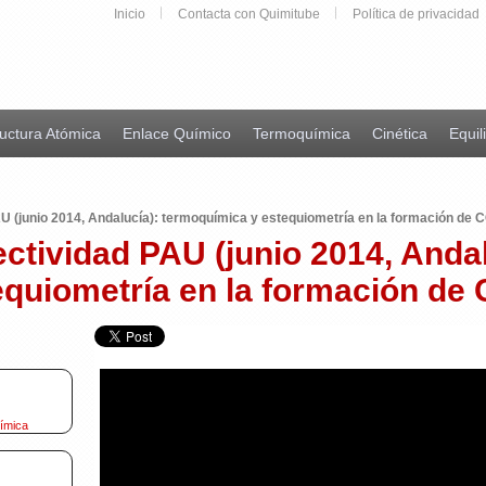
Inicio
Contacta con Quimitube
Política de privacidad
uctura Atómica
Enlace Químico
Termoquímica
Cinética
Equil
AU (junio 2014, Andalucía): termoquímica y estequiometría en la formación de 
ectividad PAU (junio 2014, Anda
equiometría en la formación de 
uímica