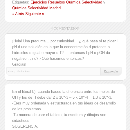
Etiquetas:
Ejercicios Resueltos Química Selectividad
y
Química Selectividad Madrid
.
« Atrás
Siguiente »
4 COMENTARIOS
¡Hola! Una pregunta… por curiosidad… ¿ qué pasa si te piden l
pH d una solución en la que la concentración d protones o
hidroxilos s igual o mayor q 1? … entonces l pH o pOH da
negativo , ¿no? ¿Qué hacemos entonces?
Gracias!
Ester,
Responder
14 Años Antes
En el literal b), cuando haces la diferencia entre los moles de
OH y los de H debe dar 2 x 10^-3 – 5 x 10^-4 = 1,3 x 10^-3.
-Eres muy ordenada y estructurada en tus ideas de desarrollo
de los problemas.
-Tu manera de usar el tablero, tu escritura y dibujos son
didácticos
SUGERENCIA: