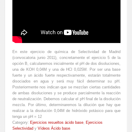
En este ejercicio de química de Selectividad de Madrid
(convocatoria junio 2011), concretamente el ejercicio 5 de la
opción B, calcularemos inicialmente el pH de dos disoluciones,
una de KOH 0,04M y una de HCl 0,025M. Por ser una base
fuerte y un ácido fuerte respectivamente, estarán totalmente
disociados en agua y será muy fácil determinar su pH.
Posteriormente nos indican que se mezclan ciertas cantidades
de ambas disoluciones y se produce parcialmente la reacción
de neutralización. Debemos calcular el pH final de la disolución
mezcla. Por último, determinaremos la dilución que hay que
realizar a la disolución 0,04M de hidróxido potásico para que
tenga un pH = 12
Category:
Ejercicios resueltos ácido base
,
Ejercicios
Selectividad
y
Vídeos Ácido base
.