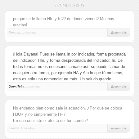
9 COMENTARIOS
porque se le llama HIn y In?? de donde vienen? Muchas
gracias!
Dayana,
Responder
13 Años Antes
¡Hola Dayana! Pues se llama In por indicador, forma protonada
del indicador, HIn, y forma desprotonada del indicador, In. De
todas formas no es necesario llamarlo así, se puede llamar de
cualquier otra forma, por ejemplo HA y A o lo que tú prefieras,
esta es sólo una nomenclatura más. Un saludo grande.
QuimiTube
,
Responder
13 Años Antes
No entiendo bien como sale la ecuación, ¿Por qué se coloca
H3O+ y no simplemente H+?
En que consiste el efecto del Ion común?
andrea,
Responder
13 Años Antes