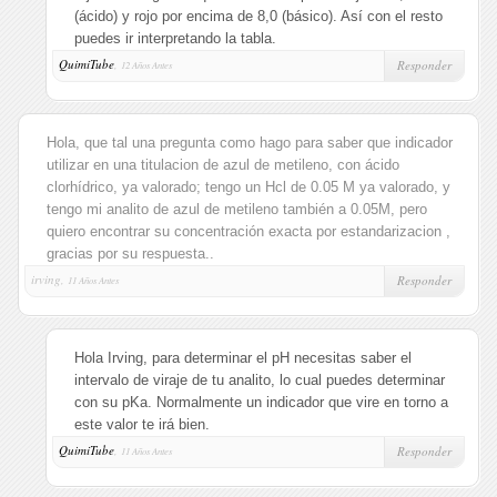
(ácido) y rojo por encima de 8,0 (básico). Así con el resto
puedes ir interpretando la tabla.
QuimiTube
,
Responder
12 Años Antes
Hola, que tal una pregunta como hago para saber que indicador
utilizar en una titulacion de azul de metileno, con ácido
clorhídrico, ya valorado; tengo un Hcl de 0.05 M ya valorado, y
tengo mi analito de azul de metileno también a 0.05M, pero
quiero encontrar su concentración exacta por estandarizacion ,
gracias por su respuesta..
irving,
Responder
11 Años Antes
Hola Irving, para determinar el pH necesitas saber el
intervalo de viraje de tu analito, lo cual puedes determinar
con su pKa. Normalmente un indicador que vire en torno a
este valor te irá bien.
QuimiTube
,
Responder
11 Años Antes