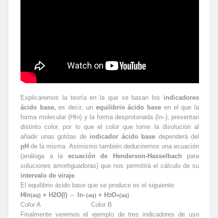
Explicaremos la teoría en la que se basan los
indicadores
ácido base,
es decir, un
equilibrio ácido base
en el que la
forma molecular (HIn) y la forma desprotonada (In
), presentan
–
distinto color, por lo que el color que tome la disolución al
añadir unas gotitas de
indicador ácido base
dependerá del
pH
de la misma. Asimismo también deduciremos una ecuación
(análoga a la
ecuación de Henderson-Hasselbach
para
soluciones amortiguadoras) que nos permitirá el cálculo de su
intervalo de viraje
.
El equilibrio ácido base que se produce es el siguiente:
HIn
+ H2O(l) ⇔ In
+ H
O
(aq)
–
(aq)
3
+
(aq)
Color A Color B
Finalmente veremos el ejemplo de tres indicadores de uso