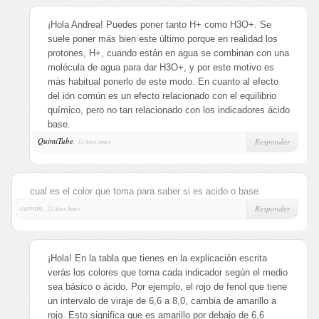
¡Hola Andrea! Puedes poner tanto H+ como H3O+. Se
suele poner más bien este último porque en realidad los
protones, H+, cuando están en agua se combinan con una
molécula de agua para dar H3O+, y por este motivo es
más habitual ponerlo de este modo. En cuanto al efecto
del ión común es un efecto relacionado con el equilibrio
químico, pero no tan relacionado con los indicadores ácido
base.
QuimiTube
,
Responder
13 Años Antes
cual es el color que toma para saber si es acido o base
carmin,
Responder
12 Años Antes
¡Hola! En la tabla que tienes en la explicación escrita
verás los colores que toma cada indicador según el medio
sea básico o ácido. Por ejemplo, el rojo de fenol que tiene
un intervalo de viraje de 6,6 a 8,0, cambia de amarillo a
rojo. Esto significa que es amarillo por debajo de 6,6