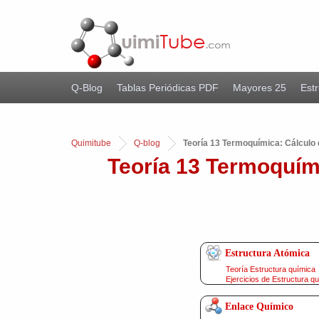
Q-Blog
Tablas Periódicas PDF
Mayores 25
Estr
Quimitube
Q-blog
Teoría 13 Termoquímica: Cálculo de
Teoría 13 Termoquímic
Estructura Atómica
Teoría Estructura química
Ejercicios de Estructura q
Enlace Químico