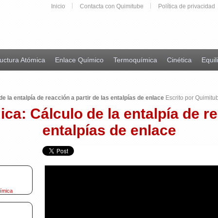
Inicio
Contacta con Quimitube
Política de privacidad
uctura Atómica
Enlace Químico
Termoquímica
Cinética
Equil
 la entalpía de reacción a partir de las entalpías de enlace
Escrito por Quimitu
a: Cálculo de la entalpía de re
entalpías de enlace
uímica