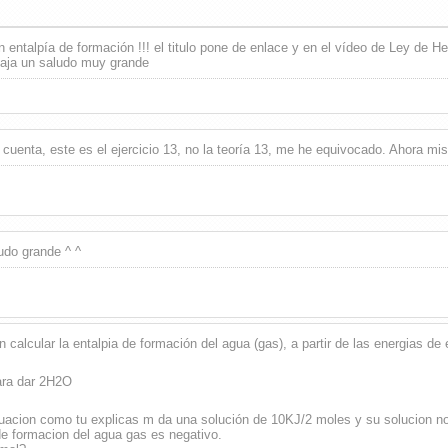
n entalpía de formación !!! el titulo pone de enlace y en el vídeo de Ley de
aja un saludo muy grande
cuenta, este es el ejercicio 13, no la teoría 13, me he equivocado. Ahora mi
udo grande ^ ^
 calcular la entalpia de formación del agua (gas), a partir de las energias 
ara dar 2H2O
uacion como tu explicas m da una solución de 10KJ/2 moles y su solucion no
de formacion del agua gas es negativo.