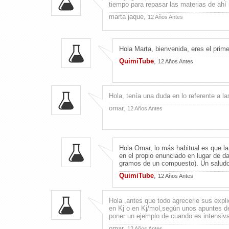
tiempo para repasar las materias de ahí 
marta jaque,
12 Años Antes
Hola Marta, bienvenida, eres el prim
QuimiTube
,
12 Años Antes
Hola, tenía una duda en lo referente a la
omar,
12 Años Antes
Hola Omar, lo más habitual es que la
en el propio enunciado en lugar de d
gramos de un compuesto). Un saludo
QuimiTube
,
12 Años Antes
Hola ,antes que todo agrecerle sus expli
en Kj o en Kj/mol,según unos apuntes de
poner un ejemplo de cuando es intensiv
omar,
12 Años Antes