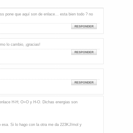
 Hess pone que aquí son de enlace… esta bien todo ? no
RESPONDER
smo lo cambio, ¡gracias!
RESPONDER
RESPONDER
de enlace H-H; O=O y H-O. Dichas energias son
 esa. Si lo hago con la otra me da 223KJ/mol y