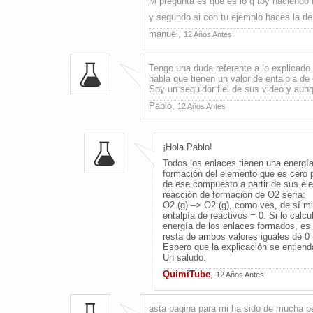
M pregunta es que es lo q toy haciendo
y segundo si con tu ejemplo haces la de
manuel,
12 Años Antes
Tengo una duda referente a lo explicado
habla que tienen un valor de entalpia d
Soy un seguidor fiel de sus video y aunq
Pablo,
12 Años Antes
¡Hola Pablo!
Todos los enlaces tienen una energía
formación del elemento que es cero p
de ese compuesto a partir de sus ele
reacción de formación de O2 sería:
O2 (g) –> O2 (g), como ves, de sí mi
entalpía de reactivos = 0. Si lo calc
energía de los enlaces formados, es 
resta de ambos valores iguales dé 0 
Espero que la explicación se entiend
Un saludo.
QuimiTube
,
12 Años Antes
asta pagina para mi ha sido de mucha pe