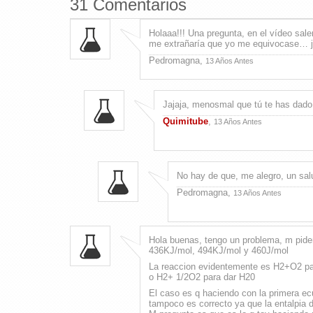
31 Comentarios
Holaaa!!! Una pregunta, en el vídeo sale
me extrañaría que yo me equivocase… j
Pedromagna,
13 Años Antes
Jajaja, menosmal que tú te has dado 
Quimitube
,
13 Años Antes
No hay de que, me alegro, un sal
Pedromagna,
13 Años Antes
Hola buenas, tengo un problema, m piden
436KJ/mol, 494KJ/mol y 460J/mol
La reaccion evidentemente es H2+O2 p
o H2+ 1/2O2 para dar H20
El caso es q haciendo con la primera ec
tampoco es correcto ya que la entalpia 