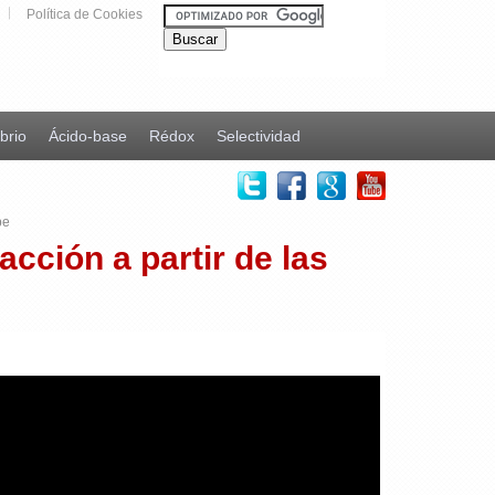
Política de Cookies
ibrio
Ácido-base
Rédox
Selectividad
be
acción a partir de las