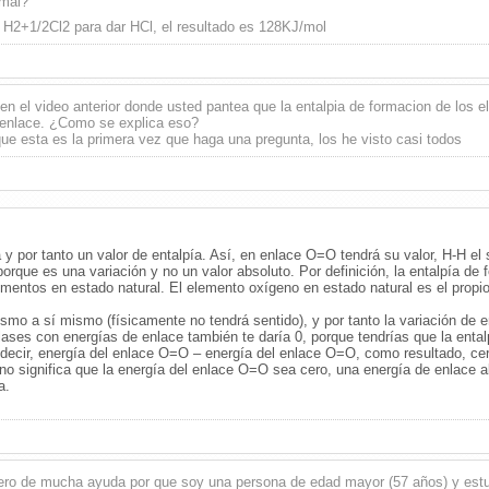
 mal?
 H2+1/2Cl2 para dar HCl, el resultado es 128KJ/mol
 en el video anterior donde usted pantea que la entalpia de formacion de los
e enlace. ¿Como se explica eso?
ue esta es la primera vez que haga una pregunta, los he visto casi todos
 y por tanto un valor de entalpía. Así, en enlace O=O tendrá su valor, H-H e
orque es una variación y no un valor absoluto. Por definición, la entalpía de
mentos en estado natural. El elemento oxígeno en estado natural es el propio 
smo a sí mismo (físicamente no tendrá sentido), y por tanto la variación de e
ulases con energías de enlace también te daría 0, porque tendrías que la ental
decir, energía del enlace O=O – energía del enlace O=O, como resultado, ce
no significa que la energía del enlace O=O sea cero, una energía de enlace a
a.
ro de mucha ayuda por que soy una persona de edad mayor (57 años) y estudio