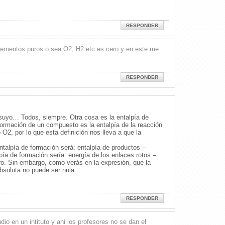
RESPONDER
 elementos puros o sea O2, H2 etc es cero y en este me
RESPONDER
l suyo… Todos, siempre. Otra cosa es la entalpía de
 formación de un compuesto es la entalpía de la reacción
O2, por lo que esta definición nos lleva a que la
ntalpía de formación será: entalpía de productos –
pía de formación sería: energía de los enlaces rotos –
ro. Sin embargo, como verás en la expresión, que la
bsoluta no puede ser nula.
RESPONDER
 en un intituto y ahi los profesores no se dan el