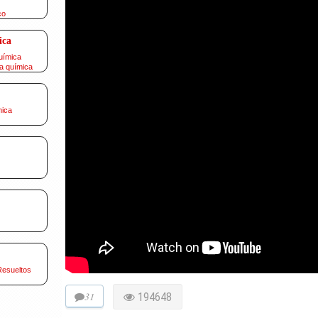
co
ica
uímica
a química
mica
Resueltos
31
194648