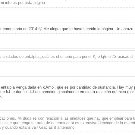
mi interes por esta pagina
er comentario de 2014 🙂 Me alegra que te haya servido la página. Un abrazo.
s unidades de entalpía,¿cuál es el criterio para poner Kj o kj/mol?Gracisas d
 entalpía venga dada en kJ/mol, que es por cantidad de sustancia. Hay muy p
arte kJ te dan los kJ desprendido globalmente en cierta reacción química (po
.
caciones. Mi duda es con relación a las unidades que hay que emplear para la
 clase que tengo se trata de determinar si es extensiva(depende de la materi
a y cuando extansiva? Gracias d antemano