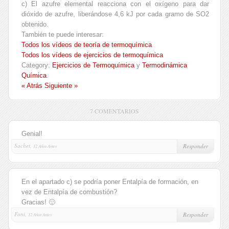
c) El azufre elemental reacciona con el oxígeno para dar
dióxido de azufre, liberándose 4,6 kJ por cada gramo de SO
2
obtenido.
También te puede interesar:
Todos los vídeos de teoría de termoquímica
Todos los vídeos de ejercicios de termoquímica
Category:
Ejercicios de Termoquímica
y
Termodinámica
Química
.
« Atrás
Siguiente »
7 COMENTARIOS
Genial!
Sachet,
Responder
12 Años Antes
En el apartado c) se podría poner Entalpía de formación, en
vez de Entalpía de combustión?
Gracias! 🙂
Fani,
Responder
12 Años Antes