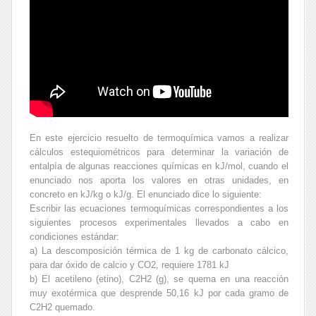
En este ejercicio resuelto de termoquímica vamos a realizar
cálculos estequiométricos para determinar la variación de
entalpía de algunas reacciones químicas en kJ/mol, cuando el
enunciado nos aporta los valores en otras unidades, en
concreto en kJ/kg o kJ/g. El enunciado dice lo siguiente:
Escribir las ecuaciones termoquímicas correspondientes a los
siguientes procesos experimentales llevados a cabo en
condiciones estándar:
a) La descomposición térmica de 1 kg de carbonato cálcico,
para dar óxido de calcio y CO
2
, requiere 1781 kJ
b) El acetileno (etino), C
2
H
2 (g)
, se quema en una reacción
muy exotérmica que desprende 50,16 kJ por cada gramo de
C2H2 quemado.