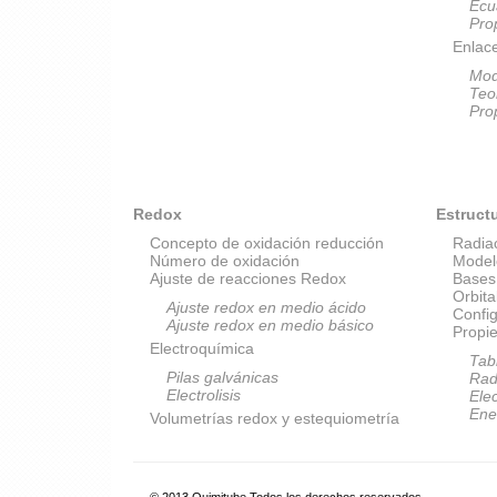
Ecu
Pro
Enlac
Mod
Teo
Pro
Redox
Estruct
Concepto de oxidación reducción
Radia
Número de oxidación
Model
Ajuste de reacciones Redox
Bases
Orbit
Ajuste redox en medio ácido
Config
Ajuste redox en medio básico
Propi
Electroquímica
Tab
Pilas galvánicas
Rad
Electrolisis
Elec
Ene
Volumetrías redox y estequiometría