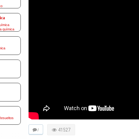
co
ica
uímica
a química
mica
Resueltos
1
41527