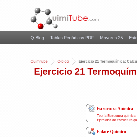
Q-Blog
Tablas Periódicas PDF
Mayores 25
Estr
Quimitube
Q-blog
Ejercicio 21 Termoquímica: Calcul
Ejercicio 21 Termoquími
Estructura Atómica
Teoría Estructura química
Ejercicios de Estructura q
Enlace Químico