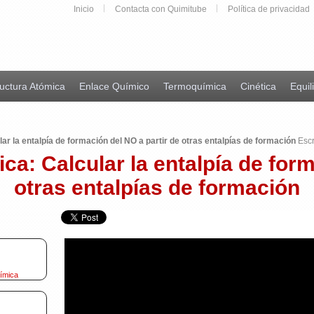
Inicio
Contacta con Quimitube
Política de privacidad
uctura Atómica
Enlace Químico
Termoquímica
Cinética
Equil
ar la entalpía de formación del NO a partir de otras entalpías de formación
Escr
ca: Calcular la entalpía de form
otras entalpías de formación
uímica