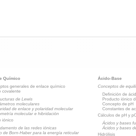
e Químico
Ácido-Base
ptos generales de enlace químico
Conceptos de equili
e covalente
Definición de áci
ructuras de Lewis
Producto iónico 
ámetros moleculares
Concepto de pH
aridad de enlace y polaridad molecular
Constantes de ac
metría molecular e hibridación
Cálculos de pH y 
 iónico
Ácidos y bases fu
damento de las redes iónicas
Ácidos y bases d
lo de Born-Haber para la energía reticular
Hidrólisis