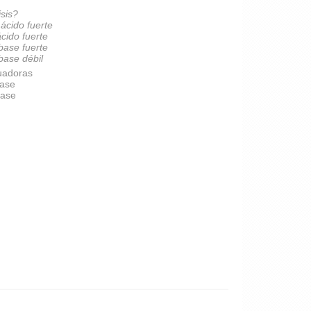
isis?
 ácido fuerte
ácido fuerte
 base fuerte
 base débil
uadoras
base
base