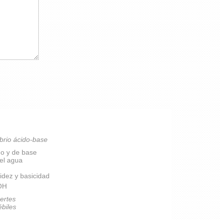
brio ácido-base
do y de base
del agua
idez y basicidad
pOH
ertes
ébiles