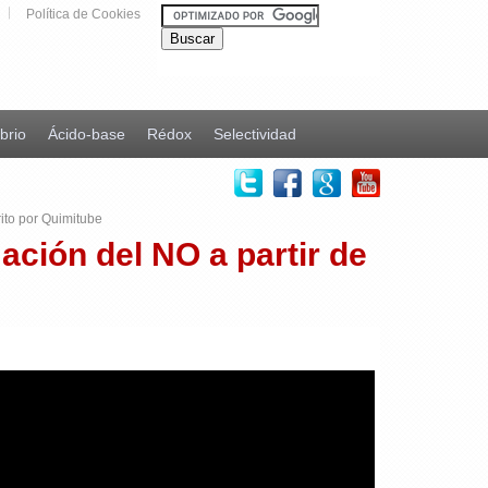
Política de Cookies
ibrio
Ácido-base
Rédox
Selectividad
ito por Quimitube
ación del NO a partir de