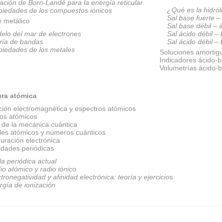
ación de Born-Landé para la energía reticular
¿Qué es la hidról
piedades de los compuestos iónicos
Sal base fuerte –
e metálico
Sal base débil – 
elo del mar de electrones
Sal ácido débil –
ría de bandas
Sal ácido débil –
piedades de los metales
Soluciones amortig
Indicadores ácido-
Volumetrías ácido-
ura atómica
ción electromagnética y espectros atómicos
os atómicos
 de la mecánica cuántica
ales atómicos y números cuánticos
uración electrónica
edades periódicas
la periódica actual
io atómico y radio iónico
tronegatividad y afinidad electrónica: teoría y ejercicios
rgía de ionización