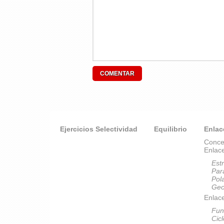
Ejercicios Selectividad
Equilibrio
Enlac
Conce
Enlac
Est
Par
Pol
Geo
Enlace
Fun
Cic