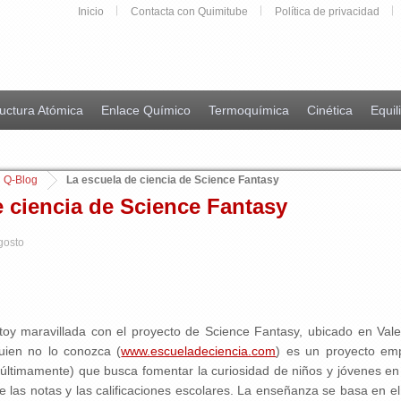
Inicio
Contacta con Quimitube
Política de privacidad
uctura Atómica
Enlace Químico
Termoquímica
Cinética
Equil
Q-Blog
La escuela de ciencia de Science Fantasy
e ciencia de Science Fantasy
gosto
oy maravillada con el proyecto de Science Fantasy, ubicado en Vale
uien no lo conozca (
www.escueladeciencia.com
) es un proyecto em
ltimamente) que busca fomentar la curiosidad de niños y jóvenes en l
 de las notas y las calificaciones escolares. La enseñanza se basa en 