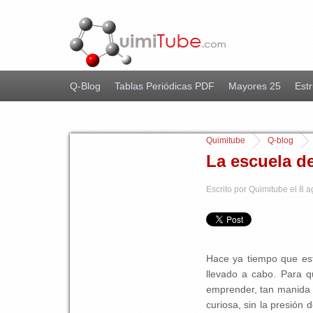
Q-Blog
Tablas Periódicas PDF
Mayores 25
Estr
Quimitube
Q-blog
La escuela d
Escrito por Quimitube el 8 a
Hace ya tiempo que est
llevado a cabo. Para q
emprender, tan manida ú
curiosa, sin la presión