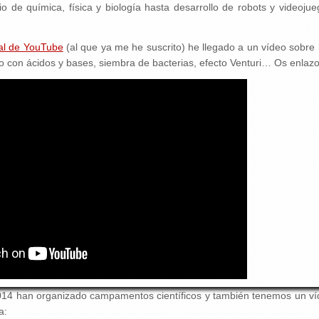
o de química, física y biología hasta desarrollo de robots y videoju
al de YouTube
(al que ya me he suscrito) he llegado a un vídeo sobre l
jo con ácidos y bases, siembra de bacterias, efecto Venturi… Os enlazo
14 han organizado campamentos científicos y también tenemos un víde
a: