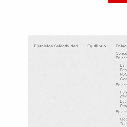
Ejercicios Selectividad
Equilibrio
Enlac
Conce
Enlac
Est
Par
Pol
Geo
Enlace
Fun
Cic
Ecu
Pro
Enlac
Mod
Teo