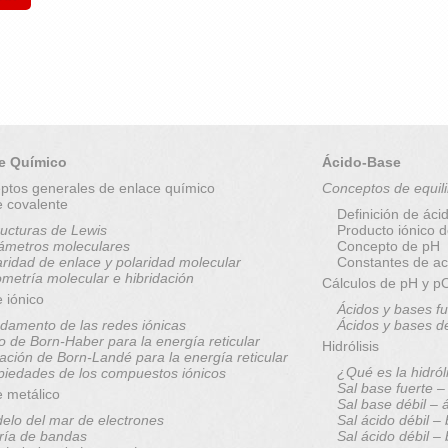
e Químico
Ácido-Base
ptos generales de enlace químico
Conceptos de equili
e covalente
Definición de áci
ructuras de Lewis
Producto iónico 
ámetros moleculares
Concepto de pH
aridad de enlace y polaridad molecular
Constantes de ac
metría molecular e hibridación
Cálculos de pH y 
 iónico
Ácidos y bases fu
damento de las redes iónicas
Ácidos y bases d
lo de Born-Haber para la energía reticular
Hidrólisis
ación de Born-Landé para la energía reticular
¿Qué es la hidról
piedades de los compuestos iónicos
Sal base fuerte –
e metálico
Sal base débil – 
elo del mar de electrones
Sal ácido débil –
ría de bandas
Sal ácido débil –