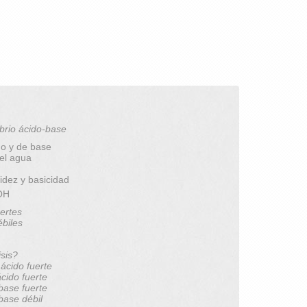
brio ácido-base
do y de base
del agua
idez y basicidad
pOH
ertes
ébiles
isis?
 ácido fuerte
ácido fuerte
 base fuerte
 base débil