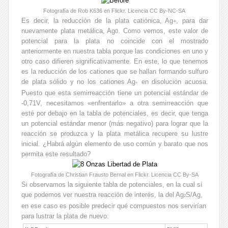
Fotografía de Rob K636 en Flickr. Licencia CC By-NC-SA
Es decir, la reducción de la plata catiónica, Ag
, para dar
+
nuevamente plata metálica, Ag
. Como vemos, este valor de
0
potencial para la plata no coincide con el mostrado
anteriormente en nuestra tabla porque las condiciones en uno y
otro caso difieren significativamente. En este, lo que tenemos
es la reducción de los cationes que se hallan formando sulfuro
de plata sólido y no los cationes Ag
en disolución acuosa.
+
Puesto que esta semirreacción tiene un potencial estándar de
-0,71V, necesitamos «enfrentarlo» a otra semirreacción que
esté por debajo en la tabla de potenciales, es decir, que tenga
un potencial estándar menor (más negativo) para lograr que la
reacción se produzca y la plata metálica recupere su lustre
inicial. ¿Habrá algún elemento de uso común y barato que nos
permita este resultado?
Fotografía de Christian Frausto Bernal en Flickr. Licencia CC By-SA
Si observamos la siguiente tabla de potenciales, en la cual sí
que podemos ver nuestra reacción de interés, la del Ag
S/Ag,
2
en ese caso es posible predecir qué compuestos nos servirían
para lustrar la plata de nuevo: