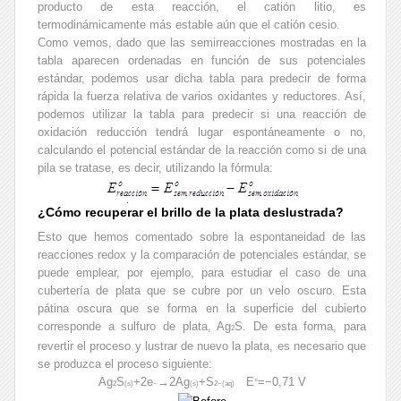
producto de esta reacción, el catión litio, es
termodinámicamente más estable aún que el catión cesio.
Como vemos, dado que las semirreacciones mostradas en la
tabla aparecen ordenadas en función de sus potenciales
estándar, podemos usar dicha tabla para predecir de forma
rápida la fuerza relativa de varios oxidantes y reductores. Así,
podemos utilizar la tabla para predecir si una reacción de
oxidación reducción tendrá lugar espontáneamente o no,
calculando el potencial estándar de la reacción como si de una
pila se tratase, es decir, utilizando la fórmula:
¿Cómo recuperar el brillo de la plata deslustrada?
Esto que hemos comentado sobre la espontaneidad de las
reacciones redox y la comparación de potenciales estándar, se
puede emplear, por ejemplo, para estudiar el caso de una
cubertería de plata que se cubre por un velo oscuro. Esta
pátina oscura que se forma en la superficie del cubierto
corresponde a sulfuro de plata, Ag
S. De esta forma, para
2
revertir el proceso y lustrar de nuevo la plata, es necesario que
se produzca el proceso siguiente:
Ag
S
+2e
→2Ag
+S
E
=−0,71 V
°
2
(s)
−
(s)
2−
(aq)