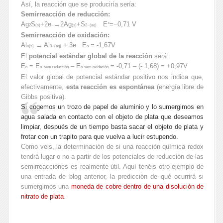
Así, la reacción que se produciría sería:
Semirreacción de reducción:
Ag
S
+2e
→2Ag
+S
E
=−0,71 V
°
2
(s)
−
(s)
2−
(aq)
Semirreacción de oxidación:
Al
→ Al
+ 3e E
= -1,67V
o
(s)
3+
(aq)
o
El
potencial estándar global de la reacción
será:
E
= E
– E
= -0,71 – (- 1,68) = +0,97V
o
o
sem.reducción
o
sem.oxidación
El valor global de potencial estándar positivo nos indica que,
efectivamente,
esta reacción es espontánea
(energía libre de
Gibbs positiva).
Si cogemos un trozo de papel de aluminio y lo sumergimos en
agua salada en contacto con el objeto de plata que deseamos
limpiar, después de un tiempo basta sacar el objeto de plata y
frotar con un trapito para que vuelva a lucir estupendo.
Como veis, la determinación de si una reacción química redox
tendrá lugar o no a partir de los potenciales de reducción de las
semirreacciones es realmente útil. Aquí tenéis otro ejemplo de
una entrada de blog anterior, la predicción de qué ocurrirá si
sumergimos una
moneda de cobre dentro de una disolución de
nitrato de plata
.