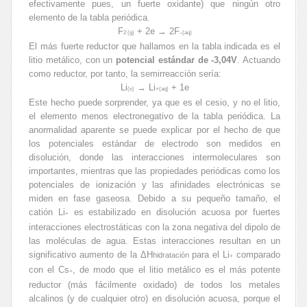
efectivamente pues, un fuerte oxidante) que ningún otro
elemento de la tabla periódica.
F
+ 2e → 2F
2 (g)
–
(aq)
El más fuerte reductor que hallamos en la tabla indicada es el
litio metálico, con un
potencial estándar de -3,04V
. Actuando
como reductor, por tanto, la semirreacción sería:
Li
→ Li
+ 1e
(s)
+
(aq)
Este hecho puede sorprender, ya que es el cesio, y no el litio,
el elemento menos electronegativo de la tabla periódica. La
anormalidad aparente se puede explicar por el hecho de que
los potenciales estándar de electrodo son medidos en
disolución, donde las interacciones intermoleculares son
importantes, mientras que las propiedades periódicas como los
potenciales de ionización y las afinidades electrónicas se
miden en fase gaseosa. Debido a su pequeño tamaño, el
catión Li
es estabilizado en disolución acuosa por fuertes
+
interacciones electrostáticas con la zona negativa del dipolo de
las moléculas de agua. Estas interacciones resultan en un
significativo aumento de la ΔH
para el Li
comparado
hidratación
+
con el Cs
, de modo que el litio metálico es el más potente
+
reductor (más fácilmente oxidado) de todos los metales
alcalinos (y de cualquier otro) en disolución acuosa, porque el