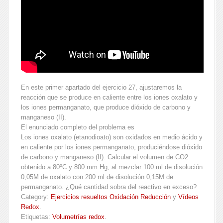
En este primer apartado del ejercicio 27, ajustaremos la
reacción que se produce en caliente entre los iones oxalato y
los iones permanganato, que produce dióxido de carbono y
manganeso (II).
El enunciado completo del problema es
Los iones oxalato (etanodioato) son oxidados en medio ácido y
en caliente por los iones permanganato, produciéndose dióxido
de carbono y manganeso (II). Calcular el volumen de CO2
obtenido a 80ºC y 800 mm Hg, al mezclar 100 ml de disolución
0,05M de oxalato con 200 ml de disolución 0,15M de
permanganato. ¿Qué cantidad sobra del reactivo en exceso?
Category:
Ejercicios resueltos Oxidación Reducción
y
Vídeos
Redox
.
Etiquetas:
Volumetrías redox
.