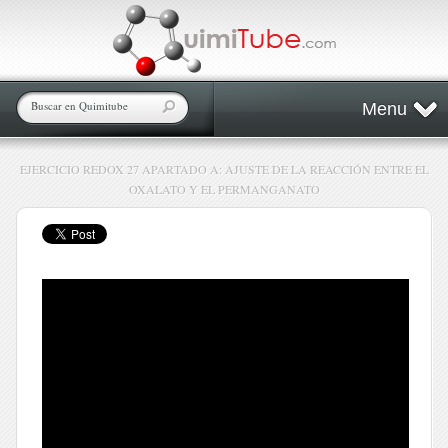
Menu
EJERCICIO REDOX 27 APARTADO A: AJUSTE DE LA REACCIÓN ENTRE EL
OXALATO Y EL PERMANGANATO