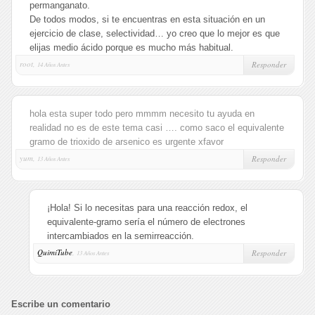
permanganato.
De todos modos, si te encuentras en esta situación en un
ejercicio de clase, selectividad… yo creo que lo mejor es que
elijas medio ácido porque es mucho más habitual.
root,
Responder
14 Años Antes
hola esta super todo pero mmmm necesito tu ayuda en
realidad no es de este tema casi …. como saco el equivalente
gramo de trioxido de arsenico es urgente xfavor
yum,
Responder
13 Años Antes
¡Hola! Si lo necesitas para una reacción redox, el
equivalente-gramo sería el número de electrones
intercambiados en la semirreacción.
QuimiTube
,
Responder
13 Años Antes
Escribe un comentario