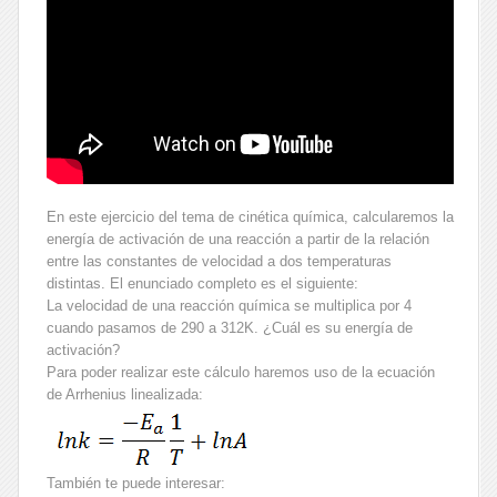
En este ejercicio del tema de cinética química, calcularemos la
energía de activación de una reacción a partir de la relación
entre las constantes de velocidad a dos temperaturas
distintas. El enunciado completo es el siguiente:
La velocidad de una reacción química se multiplica por 4
cuando pasamos de 290 a 312K. ¿Cuál es su energía de
activación?
Para poder realizar este cálculo haremos uso de la ecuación
de Arrhenius linealizada:
También te puede interesar: