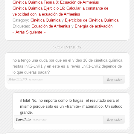
Cinética Química Teoría 8: Ecuación de Arrhenius
Cinética Química Ejercicio 16: Calcular la constante de
velocidad con la ecuación de Arrhenius
Category:
Cinética Química
y
Ejercicios de Cinética Química
.
Etiquetas:
Ecuación de Arrhenius
y
Energía de activación
.
« Atrás
Siguiente »
6 COMENTARIOS
hola tengo una duda por que en el vídeo 16 de cinética química
restas lnK2-LnK1 y en este es al revés LnK1-LnK2 depende de
lo que quieras sacar?
MARCELINO,
Responder
11 Años Antes
¡Hola! No, no importa cómo lo hagas, el resultado será el
mismo porque solo es un «trámite» matemático. Un saludo
grande.
QuimiTube
,
Responder
11 Años Antes