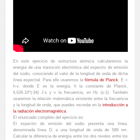
En este ejercicio de estructura atómica calcularemos la
energía de una transición electrónica del espectro de emisión
del sodio, conociendo el valor de la longitud de onda de dicha
línea espectral. Para ello usaremos la
fórmula de Planck
, E =
h·v, donde E es la energía, h la constante de Planck,
6,626·10^(-34) J·s y v la frecuencia, en Hz (s-1). También
usaremos la relación matemática existente entre la frecuencia
y la longitud de onda, que puedes recordar en la
introducción a
la radiación electromagnética
.
El enunciado completo del ejercicio es:
El espectro de emisión del sodio presenta una línea,
denominada línea D, a una longitud de onda de 589 nm.
Calcular la diferencia de energía entre los dos niveles entre los