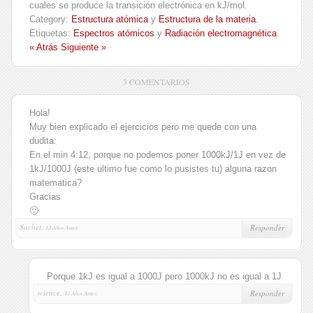
cuales se produce la transición electrónica en kJ/mol.
Category:
Estructura atómica
y
Estructura de la materia
.
Etiquetas:
Espectros atómicos
y
Radiación electromagnética
.
« Atrás
Siguiente »
3 COMENTARIOS
Hola!
Muy bien explicado el ejercicios pero me quede con una
dudita:
En el min 4:12, porque no podemos poner 1000kJ/1J en vez de
1kJ/1000J (este ultimo fue como lo pusistes tu) alguna razon
matematica?
Gracias
🙂
Sachet,
Responder
12 Años Antes
Porque 1kJ es igual a 1000J pero 1000kJ no es igual a 1J
science,
Responder
11 Años Antes