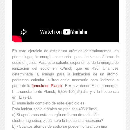
En este ejercicio de estructura atómica determinaremos, en
primer lugar, la energía necesaria para ionizar un átomo de
sodio en julios. Para este cálculo, disponemos de la energía de
ionización del sodio en kJ/mol, que es 496. Una vez
determinada la energía para la ionización de un átomo,
podremos calcular la frecuencia necesaria para ionizarlo a
partir de la
fórmula de Planck
, E = h·v, donde E es la energía,
h la constante de Planck, 6,626·10^(-34) J·s y v la frecuencia
en Hz (s-1).
El enunciado completo de este ejercicio es:
Para ionizar sodio atómico se precisan 496 kJ/mol.
a) Si aportamos esta energía en forma de radiación
electromagnética, ¿cuál será la frecuencia necesaria?
b) ¿Cuántos átomos de sodio se pueden ionizar con una