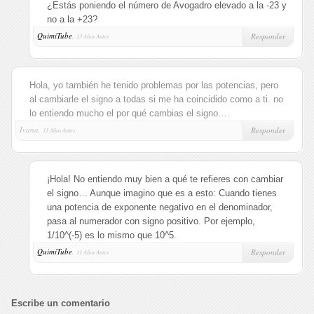
¿Estás poniendo el número de Avogadro elevado a la -23 y
no a la +23?
QuimiTube
,
Responder
13 Años Antes
Hola, yo también he tenido problemas por las potencias, pero
al cambiarle el signo a todas si me ha coincidido como a ti. no
lo entiendo mucho el por qué cambias el signo….
Ivana,
Responder
11 Años Antes
¡Hola! No entiendo muy bien a qué te refieres con cambiar
el signo… Aunque imagino que es a esto: Cuando tienes
una potencia de exponente negativo en el denominador,
pasa al numerador con signo positivo. Por ejemplo,
1/10^(-5) es lo mismo que 10^5.
QuimiTube
,
Responder
11 Años Antes
Escribe un comentario