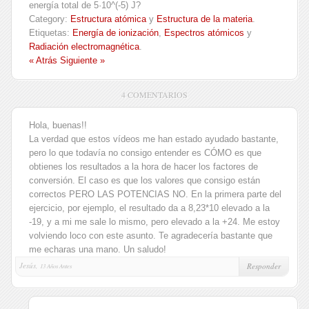
energía total de 5·10^(-5) J?
Category:
Estructura atómica
y
Estructura de la materia
.
Etiquetas:
Energía de ionización
,
Espectros atómicos
y
Radiación electromagnética
.
« Atrás
Siguiente »
4 COMENTARIOS
Hola, buenas!!
La verdad que estos vídeos me han estado ayudado bastante,
pero lo que todavía no consigo entender es CÓMO es que
obtienes los resultados a la hora de hacer los factores de
conversión. El caso es que los valores que consigo están
correctos PERO LAS POTENCIAS NO. En la primera parte del
ejercicio, por ejemplo, el resultado da a 8,23*10 elevado a la
-19, y a mi me sale lo mismo, pero elevado a la +24. Me estoy
volviendo loco con este asunto. Te agradecería bastante que
me echaras una mano. Un saludo!
Jesús,
Responder
13 Años Antes