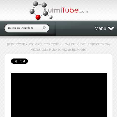
Menu
ESTRUCTURA ATÓMICA EJERCICIO 4 – CÁLCULO DE LA FRECUENCIA
NECESARIA PARA IONIZAR EL SODIO