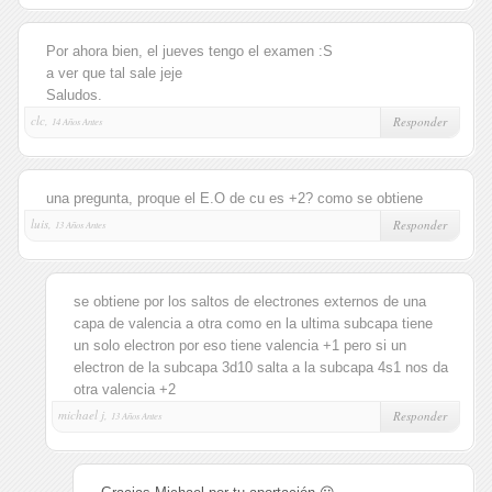
Por ahora bien, el jueves tengo el examen :S
a ver que tal sale jeje
Saludos.
clc,
Responder
14 Años Antes
una pregunta, proque el E.O de cu es +2? como se obtiene
luis,
Responder
13 Años Antes
se obtiene por los saltos de electrones externos de una
capa de valencia a otra como en la ultima subcapa tiene
un solo electron por eso tiene valencia +1 pero si un
electron de la subcapa 3d10 salta a la subcapa 4s1 nos da
otra valencia +2
michael j,
Responder
13 Años Antes