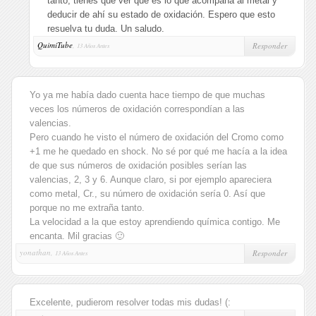
tanto, tienes que ver qué es lo que acompaña al metal y
deducir de ahí su estado de oxidación. Espero que esto
resuelva tu duda. Un saludo.
QuimiTube
,
Responder
13 Años Antes
Yo ya me había dado cuenta hace tiempo de que muchas
veces los números de oxidación correspondían a las
valencias.
Pero cuando he visto el número de oxidación del Cromo como
+1 me he quedado en shock. No sé por qué me hacía a la idea
de que sus números de oxidación posibles serían las
valencias, 2, 3 y 6. Aunque claro, si por ejemplo apareciera
como metal, Cr., su número de oxidación sería 0. Así que
porque no me extraña tanto.
La velocidad a la que estoy aprendiendo química contigo. Me
encanta. Mil gracias 🙂
yonathan,
Responder
13 Años Antes
Excelente, pudierom resolver todas mis dudas! (: