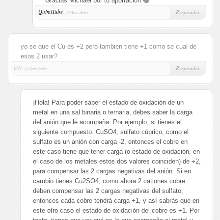
Gracias Michael por tu aportación 😀
QuimiTube
,
Responder
13 Años Antes
yo se que el Cu es +2 pero tambien tiene +1 como se cual de
esos 2 usar?
luis,
Responder
13 Años Antes
¡Hola! Para poder saber el estado de oxidación de un
metal en una sal binaria o ternaria, debes saber la carga
del anión que le acompaña. Por ejemplo, si tienes el
siguiente compuesto: CuSO4, sulfato cúprico, como el
sulfato es un anión con carga -2, entonces el cobre en
este caso tiene que tener carga (o estado de oxidación, en
el caso de los metales estos dos valores coinciden) de +2,
para compensar las 2 cargas negativas del anión. Si en
cambio tienes Cu2SO4, como ahora 2 cationes cobre
deben compensar las 2 cargas negativas del sulfato,
entonces cada cobre tendrá carga +1, y así sabrás que en
este otro caso el estado de oxidación del cobre es +1. Por