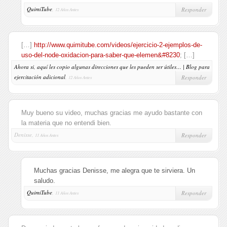
QuimiTube
,
Responder
12 Años Antes
[…]
http://www.quimitube.com/videos/ejercicio-2-ejemplos-de-
uso-del-node-oxidacion-para-saber-que-elemen&#8230
; […]
Ahora si, aquí les copio algunas direcciones que les pueden ser útiles… | Blog para
ejercitación adicional
,
Responder
12 Años Antes
Muy bueno su video, muchas gracias me ayudo bastante con
la materia que no entendi bien.
Denisse,
Responder
11 Años Antes
Muchas gracias Denisse, me alegra que te sirviera. Un
saludo.
QuimiTube
,
Responder
11 Años Antes