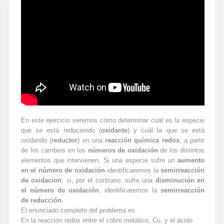
En este ejercicio veremos cómo determinar cuál es la especie
que se está reduciendo (
oxidante
) y cuál la que se está
oxidando (
reductor
) en una
reacción química redox
, a partir
de los cambios en los
números de oxidación
de los distintos
elementos que intervienen. Si una especie sufre un
aumento
en el número de oxidación
identificaremos la
semirreacción
de oxidacion
; si, por el contrario, sufre una
disminución en
el número de oxidación
, identificaremos la
semirreacción
de reducción
.
El enunciado completo del problema es:
En la reacción redox entre el cobre metálico, Cu, y el ácido