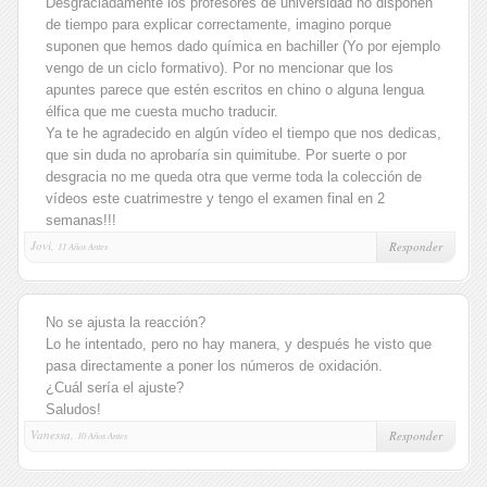
Desgraciadamente los profesores de universidad no disponen
de tiempo para explicar correctamente, imagino porque
suponen que hemos dado química en bachiller (Yo por ejemplo
vengo de un ciclo formativo). Por no mencionar que los
apuntes parece que estén escritos en chino o alguna lengua
élfica que me cuesta mucho traducir.
Ya te he agradecido en algún vídeo el tiempo que nos dedicas,
que sin duda no aprobaría sin quimitube. Por suerte o por
desgracia no me queda otra que verme toda la colección de
vídeos este cuatrimestre y tengo el examen final en 2
semanas!!!
Jovi,
Responder
11 Años Antes
No se ajusta la reacción?
Lo he intentado, pero no hay manera, y después he visto que
pasa directamente a poner los números de oxidación.
¿Cuál sería el ajuste?
Saludos!
Vanessa,
Responder
10 Años Antes