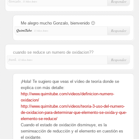
Gonzalo,
Responder
13 Años Antes
Me alegro mucho Gonzalo, bienvenido 🙂
QuimiTube
,
Responder
13 Años Antes
cuando se reduce un numero de oxidacion??
frank,
Responder
12 Años Antes
¡Hola! Te sugiero que veas el vídeo de teoría donde se
explica con más detalle:
http://www.quimitube.com/videos/definicion-numero-
oxidacion/
http://www.quimitube.com/videos/teoria-3-uso-del-numero-
de-oxidacion-para-determinar-que-elemento-se-oxida-y-que-
elemento-se-reduce/
Cuando el estado de oxidación disminuye, es la
semirreacción de reducción y el elemento en cuestión es
el oxidante.