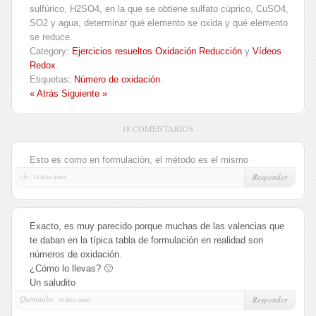
sulfúrico, H2SO4, en la que se obtiene sulfato cúprico, CuSO4,
SO2 y agua, determinar qué elemento se oxida y qué elemento
se reduce.
Category:
Ejercicios resueltos Oxidación Reducción
y
Vídeos
Redox
.
Etiquetas:
Número de oxidación
.
« Atrás
Siguiente »
18 COMENTARIOS
Esto es como en formulación, el método es el mismo
clc,
Responder
14 Años Antes
Exacto, es muy parecido porque muchas de las valencias que
te daban en la típica tabla de formulación en realidad son
números de oxidación.
¿Cómo lo llevas? 🙂
Un saludito
Quimitube,
Responder
14 Años Antes