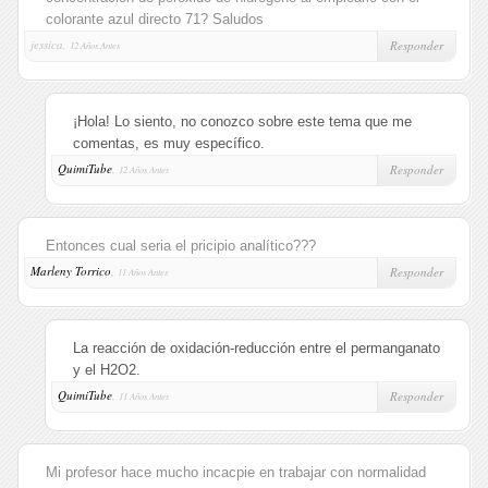
colorante azul directo 71? Saludos
jessica,
Responder
12 Años Antes
¡Hola! Lo siento, no conozco sobre este tema que me
comentas, es muy específico.
QuimiTube
,
Responder
12 Años Antes
Entonces cual seria el pricipio analítico???
Marleny Torrico
,
Responder
11 Años Antes
La reacción de oxidación-reducción entre el permanganato
y el H2O2.
QuimiTube
,
Responder
11 Años Antes
Mi profesor hace mucho incacpie en trabajar con normalidad