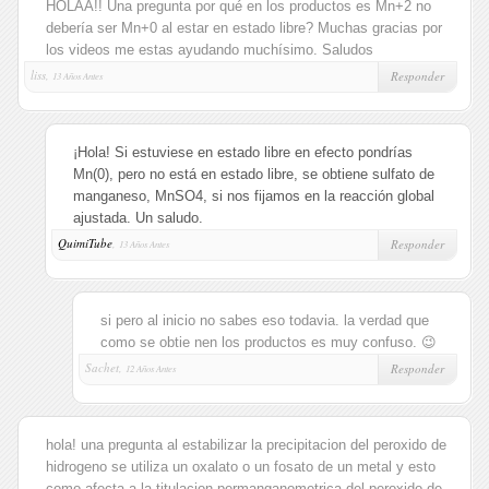
HOLAA!! Una pregunta por qué en los productos es Mn+2 no
debería ser Mn+0 al estar en estado libre? Muchas gracias por
los videos me estas ayudando muchísimo. Saludos
liss,
Responder
13 Años Antes
¡Hola! Si estuviese en estado libre en efecto pondrías
Mn(0), pero no está en estado libre, se obtiene sulfato de
manganeso, MnSO4, si nos fijamos en la reacción global
ajustada. Un saludo.
QuimiTube
,
Responder
13 Años Antes
si pero al inicio no sabes eso todavia. la verdad que
como se obtie nen los productos es muy confuso. 😉
Sachet,
Responder
12 Años Antes
hola! una pregunta al estabilizar la precipitacion del peroxido de
hidrogeno se utiliza un oxalato o un fosato de un metal y esto
como afecta a la titulacion permanganometrica del peroxido de