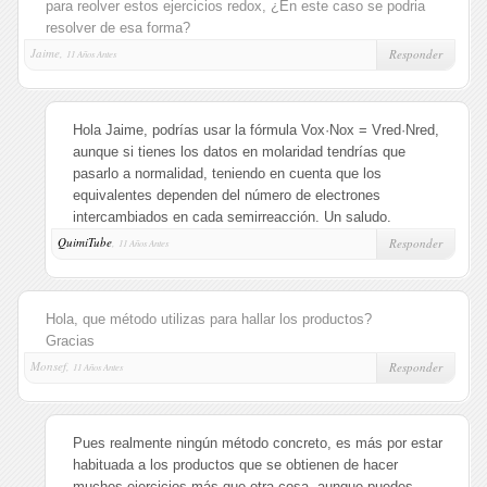
para reolver estos ejercicios redox, ¿En este caso se podria
resolver de esa forma?
Jaime,
Responder
11 Años Antes
Hola Jaime, podrías usar la fórmula Vox·Nox = Vred·Nred,
aunque si tienes los datos en molaridad tendrías que
pasarlo a normalidad, teniendo en cuenta que los
equivalentes dependen del número de electrones
intercambiados en cada semirreacción. Un saludo.
QuimiTube
,
Responder
11 Años Antes
Hola, que método utilizas para hallar los productos?
Gracias
Monsef,
Responder
11 Años Antes
Pues realmente ningún método concreto, es más por estar
habituada a los productos que se obtienen de hacer
muchos ejercicios más que otra cosa, aunque puedes