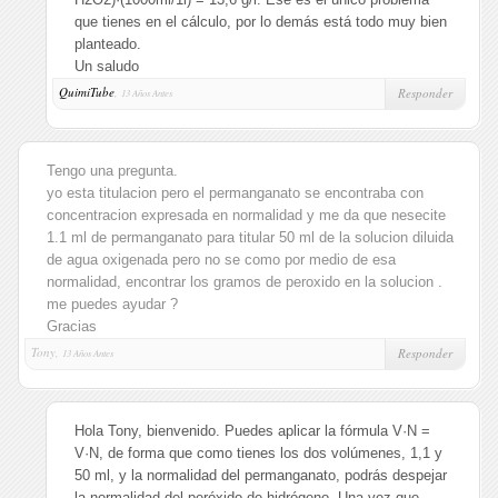
que tienes en el cálculo, por lo demás está todo muy bien
planteado.
Un saludo
QuimiTube
,
Responder
13 Años Antes
Tengo una pregunta.
yo esta titulacion pero el permanganato se encontraba con
concentracion expresada en normalidad y me da que nesecite
1.1 ml de permanganato para titular 50 ml de la solucion diluida
de agua oxigenada pero no se como por medio de esa
normalidad, encontrar los gramos de peroxido en la solucion .
me puedes ayudar ?
Gracias
Tony,
Responder
13 Años Antes
Hola Tony, bienvenido. Puedes aplicar la fórmula V·N =
V·N, de forma que como tienes los dos volúmenes, 1,1 y
50 ml, y la normalidad del permanganato, podrás despejar
la normalidad del peróxido de hidrógeno. Una vez que