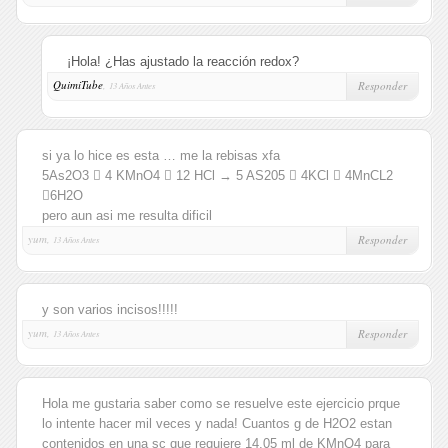
¡Hola! ¿Has ajustado la reacción redox?
QuimiTube
,
Responder
13 Años Antes
si ya lo hice es esta … me la rebisas xfa
5As2O3  4 KMnO4  12 HCl → 5 AS205  4KCl  4MnCL2
6H2O
pero aun asi me resulta dificil
yum,
Responder
13 Años Antes
y son varios incisos!!!!!
yum,
Responder
13 Años Antes
Hola me gustaria saber como se resuelve este ejercicio prque
lo intente hacer mil veces y nada! Cuantos g de H2O2 estan
contenidos en una sc que requiere 14,05 ml de KMnO4 para