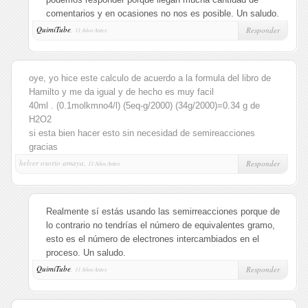
comentarios y en ocasiones no nos es posible. Un saludo.
QuimiTube
,
Responder
11 Años Antes
oye, yo hice este calculo de acuerdo a la formula del libro de
Hamilto y me da igual y de hecho es muy facil
40ml . (0.1molkmno4/l) (5eq-g/2000) (34g/2000)=0.34 g de
H2O2
si esta bien hacer esto sin necesidad de semireacciones
gracias
helver osorio amaya,
Responder
11 Años Antes
Realmente sí estás usando las semirreacciones porque de
lo contrario no tendrías el número de equivalentes gramo,
esto es el número de electrones intercambiados en el
proceso. Un saludo.
QuimiTube
,
Responder
11 Años Antes