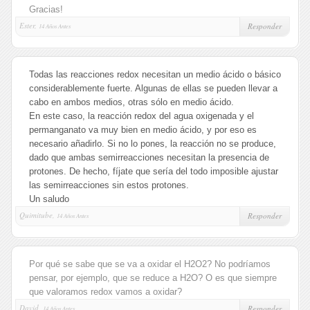
Gracias!
Ester,
Responder
14 Años Antes
Todas las reacciones redox necesitan un medio ácido o básico
considerablemente fuerte. Algunas de ellas se pueden llevar a
cabo en ambos medios, otras sólo en medio ácido.
En este caso, la reacción redox del agua oxigenada y el
permanganato va muy bien en medio ácido, y por eso es
necesario añadirlo. Si no lo pones, la reacción no se produce,
dado que ambas semirreacciones necesitan la presencia de
protones. De hecho, fíjate que sería del todo imposible ajustar
las semirreacciones sin estos protones.
Un saludo
Quimitube,
Responder
14 Años Antes
Por qué se sabe que se va a oxidar el H2O2? No podríamos
pensar, por ejemplo, que se reduce a H2O? O es que siempre
que valoramos redox vamos a oxidar?
David,
Responder
14 Años Antes