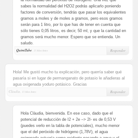
sabes la normalidad del H2O2 podrás aplicarlo poniendo
factores de conversión, tendrás que pasar los equivalentes
gramos a moles y de moles a gramos, pero esos gramos
serán para 1 litro, por lo que has de tener en cuenta que
sólo tienes 0,05 litros, es decir, 50 ml, y que la cantidad en
gramos será mucho menor. Espero que se entienda. Un
saludo.
QuimiTube
,
Responder
13 Años Antes
Hola! Me gustó mucho tu explicación, pero querría saber qué
pasaría si en lugar de permanganato de potasio le añadieras al
agua oxigenada yoduro potásico. Gracias
Clàudia,
Responder
13 Años Antes
Hola Clàudia, bienvenida. En ese caso, dado que el
potencial de reducción de I2 + 2e –> 2I- es de 0,53 V
(puedes verlo en la tabla de potenciales), mucho menor
que el del peróxido de hidrógeno (1,78V), el agua
oxigenada actuaría como oxidante pasando a agua y el