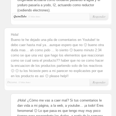
yoduro pasaría a yodo, I2, actuando como reductor
(cediendo electrones).
QuimiTube
,
Responder
13 Años Antes
Hola!
Bueno te he dejado una pila de comentarios en Youtube! te
debo caer hasta mal ya…aunque espero que no 🙂 bueno otra
duda mas… ah como jodo … lo siento 🙁 bueno minuto 2:34
como se que una vez que hago los elementos que reaccionan
como se cual sera el producto?? haber que no se como hacer
la encuacion de los productos partiendo solo de los reactivos
🙁 🙁 tu los hicieste pero a mi parecer no explicastes por que
en los producto es asi 🙁 please help!!
Dayana,
Responder
13 Años Antes
¡Hola! ¿Cómo me vas a caer mal? Si tus comentarios le
dan vida a mi página, a la web, a youtube… ¡a todo! Eres
fenomenal 🙂 Lo que pasa es que tengo muy muy poco
tiempo para responderte las dudas, a partir de la semana