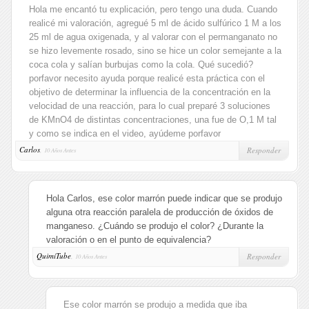
Hola me encantó tu explicación, pero tengo una duda. Cuando
realicé mi valoración, agregué 5 ml de ácido sulfúrico 1 M a los
25 ml de agua oxigenada, y al valorar con el permanganato no
se hizo levemente rosado, sino se hice un color semejante a la
coca cola y salían burbujas como la cola. Qué sucedió?
porfavor necesito ayuda porque realicé esta práctica con el
objetivo de determinar la influencia de la concentración en la
velocidad de una reacción, para lo cual preparé 3 soluciones
de KMnO4 de distintas concentraciones, una fue de O,1 M tal
y como se indica en el video, ayúdeme porfavor
Carlos
,
Responder
10 Años Antes
Hola Carlos, ese color marrón puede indicar que se produjo
alguna otra reacción paralela de producción de óxidos de
manganeso. ¿Cuándo se produjo el color? ¿Durante la
valoración o en el punto de equivalencia?
QuimiTube
,
Responder
10 Años Antes
Ese color marrón se produjo a medida que iba