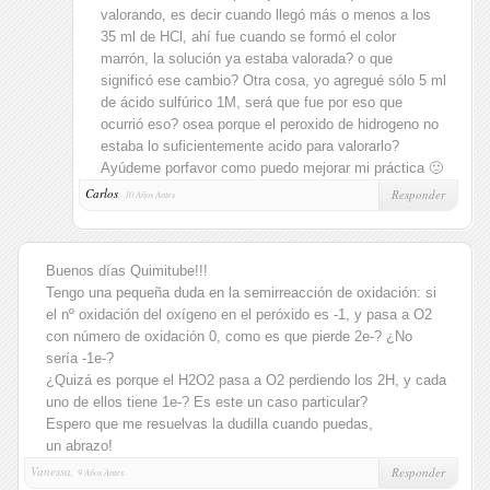
valorando, es decir cuando llegó más o menos a los
35 ml de HCl, ahí fue cuando se formó el color
marrón, la solución ya estaba valorada? o que
significó ese cambio? Otra cosa, yo agregué sólo 5 ml
de ácido sulfúrico 1M, será que fue por eso que
ocurrió eso? osea porque el peroxido de hidrogeno no
estaba lo suficientemente acido para valorarlo?
Ayúdeme porfavor como puedo mejorar mi práctica 🙁
Carlos
,
Responder
10 Años Antes
Buenos días Quimitube!!!
Tengo una pequeña duda en la semirreacción de oxidación: si
el nº oxidación del oxígeno en el peróxido es -1, y pasa a O2
con número de oxidación 0, como es que pierde 2e-? ¿No
sería -1e-?
¿Quizá es porque el H2O2 pasa a O2 perdiendo los 2H, y cada
uno de ellos tiene 1e-? Es este un caso particular?
Espero que me resuelvas la dudilla cuando puedas,
un abrazo!
Vanessa,
Responder
9 Años Antes