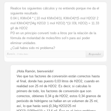
Realice los siguientes cálculos y no entiendo porque me da el
siguiente resultado.
0.04 L KMnO4 * (.10 mol KMnO4/1L KMnO4)*(5 mol H2O2/ 2
mol KMnO4)*(34g H2O2/ 1 mol H2O2) *(1/.03L H2O2) = 11.33
g/l de H2O2
PD en un principio convertí todo a litros por la relación de la
fórmula de molaridad de moles/litro sol’n para así poder
eliminar unidades.
¿Cuál habra sido mi problema?
Ramón,
Responder
13 Años Antes
¡Hola Ramón, bienvenido!
Veo que tus factores de conversión están correctos hasta
el final, donde has puesto 0,03 litros de H2O2, cuando en
realidad son 25 ml de H2O2. Es decir, si calculas lo
primero de todo, los factores de conversión que son
correctos, obtienes 0,34 g de H2O2; estos 0,34 gramos de
peróxido de hidrógeno se hallan en un volumen de 25 ml,
así, lo que harás será (0,34g H2O2/25 ml
H2O2)·(1000ml/1l) = 13,6 g/l. Ése es el único problema