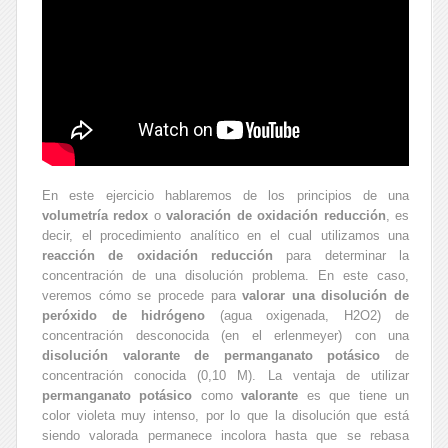
En este ejercicio hablaremos de los principios de una
volumetría redox
o
valoración de oxidación reducción
, es
decir, el procedimiento analítico en el cual utilizamos una
reacción de oxidación reducción
para determinar la
concentración de una disolución problema. En este caso,
veremos cómo se procede para
valorar una disolución de
peróxido de hidrógeno
(agua oxigenada, H2O2) de
concentración desconocida (en el erlenmeyer) con una
disolución valorante de permanganato potásico
de
concentración conocida (0,10 M). La ventaja de utilizar
permanganato potásico
como
valorante
es que tiene un
color violeta muy intenso, por lo que la disolución que está
siendo valorada permanece incolora hasta que se rebasa