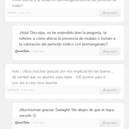
sodio?
Aimee,
Responder
13 Años Antes
¡Hola! Disculpa, no he entendido bien la pregunta, te
refieres a cómo afecta la presencia de oxalato o fosfato a
la valoración del peróxido sódico con permanganato?
QuimiTube
,
Responder
13 Años Antes
hola ¡ chica muchas gracias por esa explicación tan buena ,,
de verdad que no aburres para nada . 100 puntos para ti .
you are a very nice teacher .
sadagth,
Responder
13 Años Antes
¡Muchísimas gracias Sadaght! Me alegro de que te haya
servido 🙂
QuimiTube
,
Responder
13 Años Antes