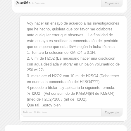
QuimiTube
,
Responder
13 Años Antes
Voy hacer un ensayo de acuerdo a las investigaciones
que he hecho, quisiera que por favor me colabores
ante cualquier error que observes….La finalidad de
este ensayo es verificar la concentración del peróxido
que se supone que esta 35% según la ficha técnica.
1. Tomare la solución de KMnO4 a 0.1N,
2. 6 ml de H2O2 (Es necesario hacer una disolución
con agua destilada y aforar en un balón volumetrico de
250 ml??)
3. mezclare el H2O2 con 10 ml de H2SO4 (Debo tener
en cuenta la concentración del H2SO4???)
4.procedo a titular….y aplicaría la siguiente formula:
%H2O2= (Vol consumido de KMnO4)(N de KMnO4)
(meq de H2O2)*100 / (ml de H2O2).
Que tal…estoy bien
Yolima,
Responder
13 Años Antes