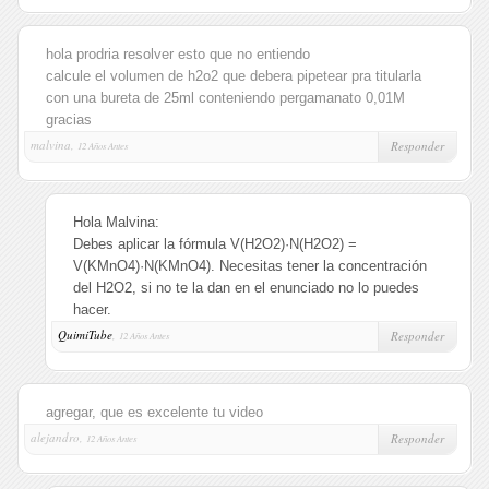
hola prodria resolver esto que no entiendo
calcule el volumen de h2o2 que debera pipetear pra titularla
con una bureta de 25ml conteniendo pergamanato 0,01M
gracias
malvina,
Responder
12 Años Antes
Hola Malvina:
Debes aplicar la fórmula V(H2O2)·N(H2O2) =
V(KMnO4)·N(KMnO4). Necesitas tener la concentración
del H2O2, si no te la dan en el enunciado no lo puedes
hacer.
QuimiTube
,
Responder
12 Años Antes
agregar, que es excelente tu video
alejandro,
Responder
12 Años Antes