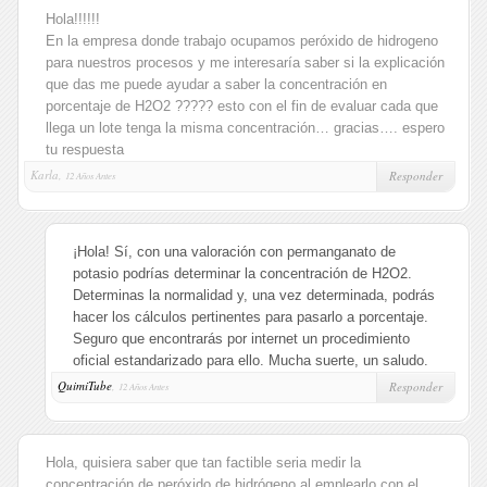
Hola!!!!!!
En la empresa donde trabajo ocupamos peróxido de hidrogeno
para nuestros procesos y me interesaría saber si la explicación
que das me puede ayudar a saber la concentración en
porcentaje de H2O2 ????? esto con el fin de evaluar cada que
llega un lote tenga la misma concentración… gracias…. espero
tu respuesta
Karla,
Responder
12 Años Antes
¡Hola! Sí, con una valoración con permanganato de
potasio podrías determinar la concentración de H2O2.
Determinas la normalidad y, una vez determinada, podrás
hacer los cálculos pertinentes para pasarlo a porcentaje.
Seguro que encontrarás por internet un procedimiento
oficial estandarizado para ello. Mucha suerte, un saludo.
QuimiTube
,
Responder
12 Años Antes
Hola, quisiera saber que tan factible seria medir la
concentración de peróxido de hidrógeno al emplearlo con el