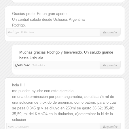
Gracias profe. Es un gran aporte.
Un cordial saludo desde Ushuaia, Argentina
Rodrigo.
Rodrigo,
Responder
13 Años Antes
Muchas gracias Rodrigo y bienvenido. Un saludo grande
hasta Ushuaia.
QuimiTube
,
Responder
13 Años Antes
hola !!!!
me puedes ayudar con este ejercicio ….
en una determinacion por permangametria, se utilsa 75 ml de
una solucion de trioxido de arsenico, como patron, para lo cual
se pesa 0.345 gr y se diluyo en 250ml se gasto 35,62; 35,48;
35,59; ml del KMnO4 en la titulacion, a)determinar la N de la
solucion
yum,
Responder
13 Años Antes