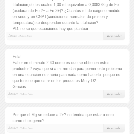
titulacion,de los cuales 1,00 ml equivalen a 0,008378 g de Fe
(oxidaran de Fe 2+ a Fe 3+)? ¿Cuantos ml de oxigeno medido
en seco y en CNPT(condiciones normales de presion y
temperatura) se desprenden durante la titulacion?
PD: no se que ecuaciones hay que plantear
Lucas,
Responder
12 Años Antes
Hola!
Haber en el minuto 2:40 como es que se obtienen estos
productos? vaya que si a mi me dan para porner este problema
en una ecuacion no sabria para nada como hacerlo. porque es
que teniene que estar en los productos Mn y O2.
Gracias
Sachet,
Responder
12 Años Antes
Por que el Mg se reduce a 2+? no tendria que estar a cero
como el oxigerno?
Sachet,
Responder
12 Años Antes