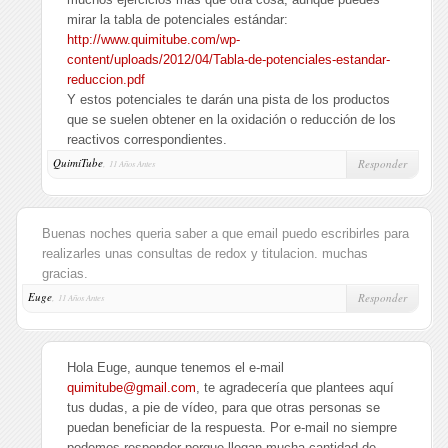
mirar la tabla de potenciales estándar:
http://www.quimitube.com/wp-
content/uploads/2012/04/Tabla-de-potenciales-estandar-
reduccion.pdf
Y estos potenciales te darán una pista de los productos
que se suelen obtener en la oxidación o reducción de los
reactivos correspondientes.
QuimiTube
,
Responder
11 Años Antes
Buenas noches queria saber a que email puedo escribirles para
realizarles unas consultas de redox y titulacion. muchas
gracias.
Euge
,
Responder
11 Años Antes
Hola Euge, aunque tenemos el e-mail
quimitube@gmail.com
, te agradecería que plantees aquí
tus dudas, a pie de vídeo, para que otras personas se
puedan beneficiar de la respuesta. Por e-mail no siempre
podemos responder porque llegan mucha cantidad de