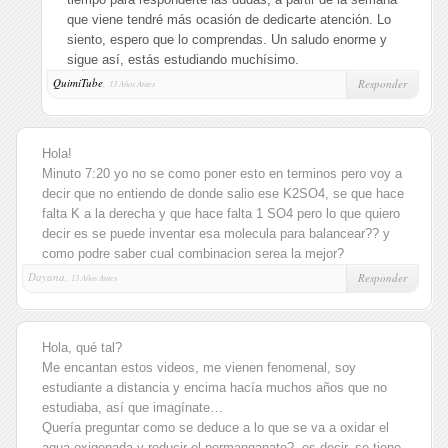
que viene tendré más ocasión de dedicarte atención. Lo
siento, espero que lo comprendas. Un saludo enorme y
sigue así, estás estudiando muchísimo.
QuimiTube
,
Responder
13 Años Antes
Hola!
Minuto 7:20 yo no se como poner esto en terminos pero voy a
decir que no entiendo de donde salio ese K2SO4, se que hace
falta K a la derecha y que hace falta 1 SO4 pero lo que quiero
decir es se puede inventar esa molecula para balancear?? y
como podre saber cual combinacion serea la mejor?
Dayana,
Responder
13 Años Antes
Hola, qué tal?
Me encantan estos videos, me vienen fenomenal, soy
estudiante a distancia y encima hacía muchos años que no
estudiaba, así que imagínate…
Quería preguntar como se deduce a lo que se va a oxidar el
agua oxigenada y reducir el permanganato?, es decir, se tiene