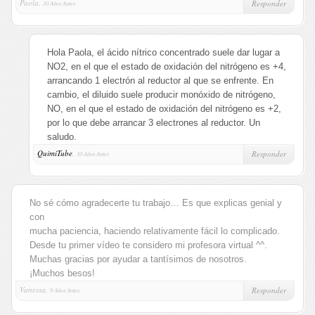
Paola,
Responder
10 Años Antes
Hola Paola, el ácido nítrico concentrado suele dar lugar a
NO2, en el que el estado de oxidación del nitrógeno es +4,
arrancando 1 electrón al reductor al que se enfrente. En
cambio, el diluido suele producir monóxido de nitrógeno,
NO, en el que el estado de oxidación del nitrógeno es +2,
por lo que debe arrancar 3 electrones al reductor. Un
saludo.
QuimiTube
,
Responder
10 Años Antes
No sé cómo agradecerte tu trabajo… Es que explicas genial y
con
mucha paciencia, haciendo relativamente fácil lo complicado.
Desde tu primer vídeo te considero mi profesora virtual ^^.
Muchas gracias por ayudar a tantísimos de nosotros.
¡Muchos besos!
Vanessa,
Responder
9 Años Antes