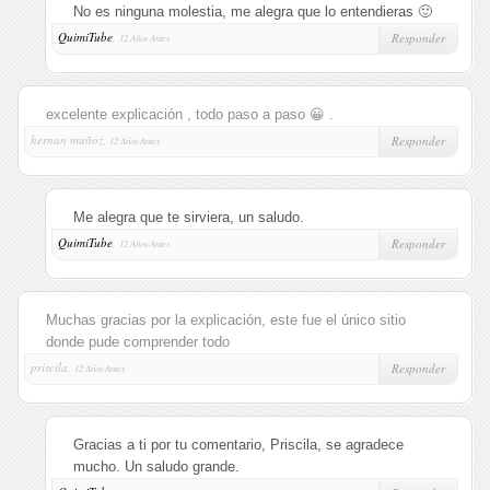
No es ninguna molestia, me alegra que lo entendieras 🙂
QuimiTube
,
Responder
12 Años Antes
excelente explicación , todo paso a paso 😀 .
hernan muñoz,
Responder
12 Años Antes
Me alegra que te sirviera, un saludo.
QuimiTube
,
Responder
12 Años Antes
Muchas gracias por la explicación, este fue el único sitio
donde pude comprender todo
priscila,
Responder
12 Años Antes
Gracias a ti por tu comentario, Priscila, se agradece
mucho. Un saludo grande.