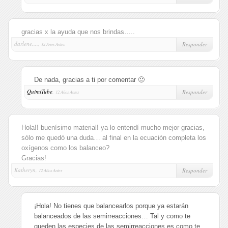
gracias x la ayuda que nos brindas…..
darlene....,
Responder
12 Años Antes
De nada, gracias a ti por comentar 🙂
QuimiTube
,
Responder
12 Años Antes
Hola!! buenísimo material! ya lo entendí mucho mejor gracias,
sólo me quedó una duda… al final en la ecuación completa los
oxígenos como los balanceo?
Gracias!
Katheryn,
Responder
12 Años Antes
¡Hola! No tienes que balancearlos porque ya estarán
balanceados de las semirreacciones… Tal y como te
queden las especies de las semirreacciones es como te