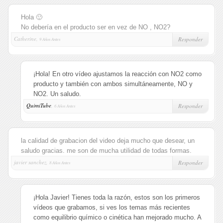
Hola 🙂
No debería en el producto ser en vez de NO , NO2?
Catherine,
Responder
9 Años Antes
¡Hola! En otro vídeo ajustamos la reacción con NO2 como
producto y también con ambos simultáneamente, NO y
NO2. Un saludo.
QuimiTube
,
Responder
6 Años Antes
la calidad de grabacion del video deja mucho que desear, un
saludo gracias. me son de mucha utilidad de todas formas.
javier sanchez,
Responder
8 Años Antes
¡Hola Javier! Tienes toda la razón, estos son los primeros
vídeos que grabamos, si ves los temas más recientes
como equilibrio químico o cinética han mejorado mucho. A