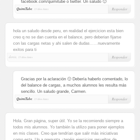
facebook.com/quimitube o twitter. Un saludo 🙂
QuimiTube
,
Responder
13 Años Antes
hola un saludo desde peru, en realidad el ejercicion esta bien
creo q no se dan cuenta en el balance, pero deberian fijarse
con las cargas netas y ahi salen de dudas……nuevamente
exitos para ti
denis,
Responder
13 Años Antes
Gracias por la aclaración 🙂 Debería haberlo comentado, lo
del balance de cargas, a muchos alumnos les resulta más
sencillo. Un saludo grande, Carmen.
QuimiTube
,
Responder
13 Años Antes
Hola. Gran página, super útil. Yo se la recomiendo siempre a
todos mis alumnos. Yo también la utilizo para poner ejemplos
en mis clases. Creo que tendrían que salir más iniciativas
como esta. Un a pregunta ¿tenéis ejercicios resueltos de