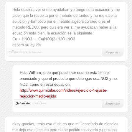
Hola quisiera ver si me ayudaban yo tengo esta ecuación y me
piden que la resuelta por el método de tanteo y no me sale la
solución y tampoco por el método algebraico creo q es el
método REDOX pero quisiera ver si me ayudaban haber si la
ecuación esta bien. la ecuación es la siguiente :
Cu + HNO3 → Cu(NO3)2+H2O+NO3
espero su ayuda
William Reyes,
Responder
11 Años Antes
Hola William, creo que puede ser que no está bien el
enunciado y que el producto que obtengas sea NO2 y no
NO3, como en esta ecuación:
http://www.quimitube.com/videos/ejercicio-4-ajuste-
reaccion-medio-acido
QuimiTube
,
Responder
11 Años Antes
okey gracias, tenia esa duda es que mi licenciado de ciencias
me dejo ese ejercicio pero no he podido resolverlo y pensaba