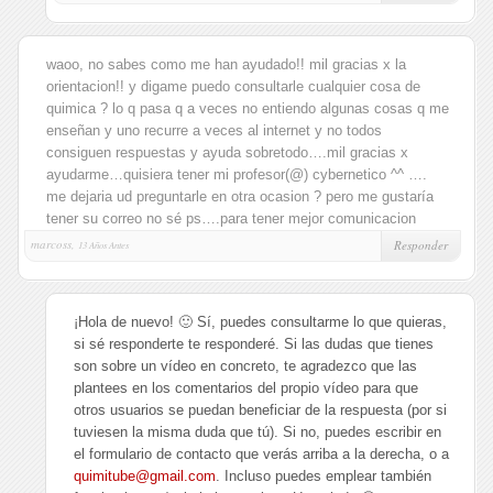
waoo, no sabes como me han ayudado!! mil gracias x la
orientacion!! y digame puedo consultarle cualquier cosa de
quimica ? lo q pasa q a veces no entiendo algunas cosas q me
enseñan y uno recurre a veces al internet y no todos
consiguen respuestas y ayuda sobretodo….mil gracias x
ayudarme…quisiera tener mi profesor(@) cybernetico ^^ ….
me dejaria ud preguntarle en otra ocasion ? pero me gustaría
tener su correo no sé ps….para tener mejor comunicacion
marcoss,
Responder
13 Años Antes
¡Hola de nuevo! 🙂 Sí, puedes consultarme lo que quieras,
si sé responderte te responderé. Si las dudas que tienes
son sobre un vídeo en concreto, te agradezco que las
plantees en los comentarios del propio vídeo para que
otros usuarios se puedan beneficiar de la respuesta (por si
tuviesen la misma duda que tú). Si no, puedes escribir en
el formulario de contacto que verás arriba a la derecha, o a
quimitube@gmail.com
. Incluso puedes emplear también