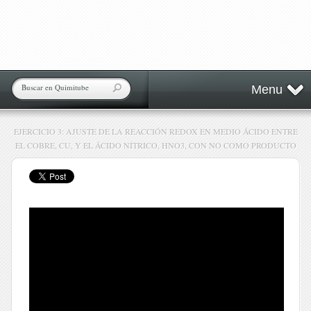
Menu
EJERCICIO 3: AJUSTE DE LA REACCIÓN REDOX EN MEDIO ÁCIDO ENTRE
EL COBRE, CU, Y EL ÁCIDO NÍTRICO, HNO3, CON NO COMO PRODUCTO