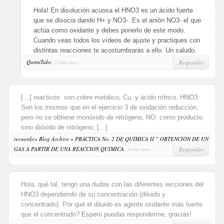
Hola! En disolución acuosa el HNO3 es un ácido fuerte
que se disocia dando H+ y NO3-. Es el anión NO3- el que
actúa como oxidante y debes ponerlo de este modo.
Cuando veas todos los vídeos de ajuste y practiques con
distintas reacciones te acostumbrarás a ello. Un saludo.
QuimiTube
,
Responder
11 Años Antes
[…] reactivos son cobre metálico, Cu, y ácido nítrico, HNO3.
Son los mismos que en el ejercicio 3 de oxidación reducción,
pero no se obtiene monóxido de nitrógeno, NO, como producto,
sino dióxido de nitrógeno, […]
recuerdo» Blog Archive » PRACTICA No. 2 DE QUÍMICA II ” OBTENCIÓN DE UN
GAS A PARTIR DE UNA REACCIÓN QUIMICA
,
Responder
10 Años Antes
Hola, qué tal, tengo una dudas con las diferentes recciones del
HNO3 dependiendo de su concentración (diluido y
concentrado). Por qué el diluido es agente oxidante más fuerte
que el concentrado? Espero puedas responderme, gracias!