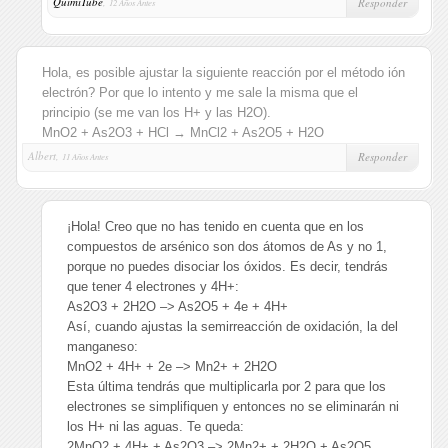
QuimiTube
,
Responder
12 Años Antes
Hola, es posible ajustar la siguiente reacción por el método ión
electrón? Por que lo intento y me sale la misma que el
principio (se me van los H+ y las H2O).
MnO2 + As2O3 + HCl → MnCl2 + As2O5 + H2O
Albert,
Responder
11 Años Antes
¡Hola! Creo que no has tenido en cuenta que en los
compuestos de arsénico son dos átomos de As y no 1,
porque no puedes disociar los óxidos. Es decir, tendrás
que tener 4 electrones y 4H+:
As2O3 + 2H2O –> As2O5 + 4e + 4H+
Así, cuando ajustas la semirreacción de oxidación, la del
manganeso:
MnO2 + 4H+ + 2e –> Mn2+ + 2H2O
Esta última tendrás que multiplicarla por 2 para que los
electrones se simplifiquen y entonces no se eliminarán ni
los H+ ni las aguas. Te queda:
2MnO2 + 4H+ + As2O3 –> 2Mn2+ + 2H2O + As2O5