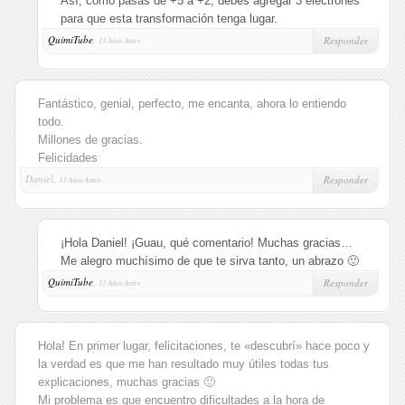
Así, como pasas de +5 a +2, debes agregar 3 electrones
para que esta transformación tenga lugar.
QuimiTube
,
Responder
13 Años Antes
Fantástico, genial, perfecto, me encanta, ahora lo entiendo
todo.
Millones de gracias.
Felicidades
Daniel,
Responder
13 Años Antes
¡Hola Daniel! ¡Guau, qué comentario! Muchas gracias…
Me alegro muchísimo de que te sirva tanto, un abrazo 🙂
QuimiTube
,
Responder
13 Años Antes
Hola! En primer lugar, felicitaciones, te «descubrí» hace poco y
la verdad es que me han resultado muy útiles todas tus
explicaciones, muchas gracias 🙂
Mi problema es que encuentro dificultades a la hora de