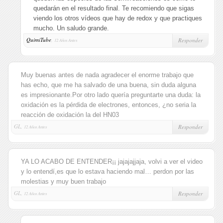
quedarán en el resultado final. Te recomiendo que sigas
viendo los otros vídeos que hay de redox y que practiques
mucho. Un saludo grande.
QuimiTube
,
Responder
12 Años Antes
Muy buenas antes de nada agradecer el enorme trabajo que
has echo, que me ha salvado de una buena, sin duda alguna
es impresionante.Por otro lado quería preguntarte una duda: la
oxidación es la pérdida de electrones, entonces, ¿no seria la
reacción de oxidación la del HN03
GL,
Responder
12 Años Antes
YA LO ACABO DE ENTENDER¡¡ jajajajjaja, volvi a ver el video
y lo entendí,es que lo estava haciendo mal… perdon por las
molestias y muy buen trabajo
GL,
Responder
12 Años Antes