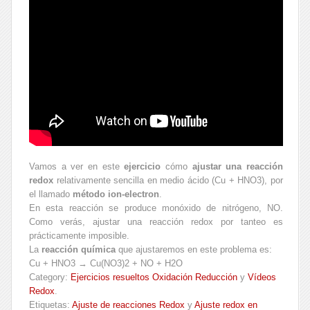
Vamos a ver en este
ejercicio
cómo
ajustar una reacción
redox
relativamente sencilla en medio ácido (Cu + HNO3), por
el llamado
método ion-electron
.
En esta reacción se produce monóxido de nitrógeno, NO.
Como verás, ajustar una reacción redox por tanteo es
prácticamente imposible.
La
reacción química
que ajustaremos en este problema es:
Cu + HNO3 → Cu(NO3)2 + NO + H2O
Category:
Ejercicios resueltos Oxidación Reducción
y
Vídeos
Redox
.
Etiquetas:
Ajuste de reacciones Redox
y
Ajuste redox en