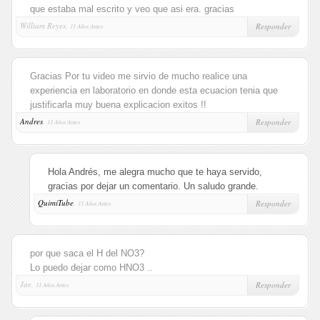
que estaba mal escrito y veo que asi era. gracias
William Reyes,
Responder
11 Años Antes
Gracias Por tu video me sirvio de mucho realice una
experiencia en laboratorio en donde esta ecuacion tenia que
justificarla muy buena explicacion exitos !!
Andres
,
Responder
11 Años Antes
Hola Andrés, me alegra mucho que te haya servido,
gracias por dejar un comentario. Un saludo grande.
QuimiTube
,
Responder
11 Años Antes
por que saca el H del NO3?
Lo puedo dejar como HNO3 ..
Jae,
Responder
11 Años Antes