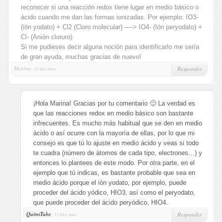
reconocer si una reacción redox tiene lugar en medio básico o
ácido cuando me dan las formas ionizadas. Por ejemplo: IO3-
(ión yodato) + Cl2 (Cloro molecular) —-> IO4- (Ión peryodato) +
Cl- (Anión cloruro)
Si me pudieses decir alguna noción para identificarlo me sería
de gran ayuda, muchas gracias de nuevo!
Marina,
Responder
13 Años Antes
¡Hola Marina! Gracias por tu comentario 🙂 La verdad es
que las reacciones redox en medio básico son bastante
infrecuentes. Es mucho más habitual que se den en medio
ácido o así ocurre con la mayoría de ellas, por lo que mi
consejo es que tú lo ajuste en medio ácido y veas si todo
te cuadra (número de átomos de cada tipo, electrones…) y
entonces lo plantees de este modo. Por otra parte, en el
ejemplo que tú indicas, es bastante probable que sea en
medio ácido porque el ión yodato, por ejemplo, puede
proceder del ácido yódico, HIO3, así como el peryodato,
que puede proceder del ácido peryódico, HIO4.
QuimiTube
,
Responder
13 Años Antes