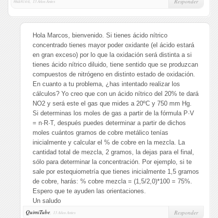
marcos,
Responder
13 Años Antes
Hola Marcos, bienvenido. Si tienes ácido nítrico
concentrado tienes mayor poder oxidante (el ácido estará
en gran exceso) por lo que la oxidación será distinta a si
tienes ácido nítrico diluido, tiene sentido que se produzcan
compuestos de nitrógeno en distinto estado de oxidación.
En cuanto a tu problema, ¿has intentado realizar los
cálculos? Yo creo que con un ácido nítrico del 20% te dará
NO2 y será este el gas que mides a 20ºC y 750 mm Hg.
Si determinas los moles de gas a partir de la fórmula P·V
= n·R·T, después puedes determinar a partir de dichos
moles cuántos gramos de cobre metálico tenías
inicialmente y calcular el % de cobre en la mezcla. La
cantidad total de mezcla, 2 gramos, la dejas para el final,
sólo para determinar la concentración. Por ejemplo, si te
sale por estequiometría que tienes inicialmente 1,5 gramos
de cobre, harás: % cobre mezcla = (1,5/2,0)*100 = 75%.
Espero que te ayuden las orientaciones.
Un saludo
QuimiTube
,
Responder
13 Años Antes