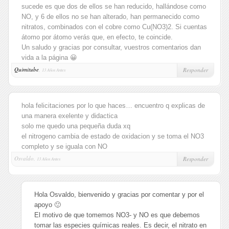
sucede es que dos de ellos se han reducido, hallándose como
NO, y 6 de ellos no se han alterado, han permanecido como
nitratos, combinados con el cobre como Cu(NO3)2. Si cuentas
átomo por átomo verás que, en efecto, te coincide.
Un saludo y gracias por consultar, vuestros comentarios dan
vida a la página 😀
Quimitube
,
Responder
13 Años Antes
hola felicitaciones por lo que haces… encuentro q explicas de
una manera exelente y didactica
solo me quedo una pequeña duda xq
el nitrogeno cambia de estado de oxidacion y se toma el NO3
completo y se iguala con NO
Osvaldo,
Responder
13 Años Antes
Hola Osvaldo, bienvenido y gracias por comentar y por el
apoyo 🙂
El motivo de que tomemos NO3- y NO es que debemos
tomar las especies químicas reales. Es decir, el nitrato en