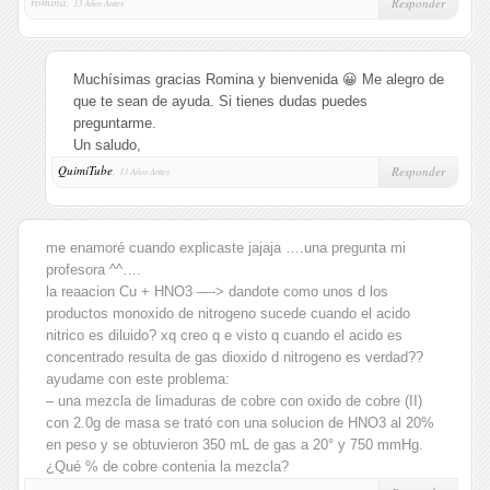
romina,
Responder
13 Años Antes
Muchísimas gracias Romina y bienvenida 😀 Me alegro de
que te sean de ayuda. Si tienes dudas puedes
preguntarme.
Un saludo,
QuimiTube
,
Responder
13 Años Antes
me enamoré cuando explicaste jajaja ….una pregunta mi
profesora ^^….
la reaacion Cu + HNO3 —-> dandote como unos d los
productos monoxido de nitrogeno sucede cuando el acido
nitrico es diluido? xq creo q e visto q cuando el acido es
concentrado resulta de gas dioxido d nitrogeno es verdad??
ayudame con este problema:
– una mezcla de limaduras de cobre con oxido de cobre (II)
con 2.0g de masa se trató con una solucion de HNO3 al 20%
en peso y se obtuvieron 350 mL de gas a 20° y 750 mmHg.
¿Qué % de cobre contenia la mezcla?