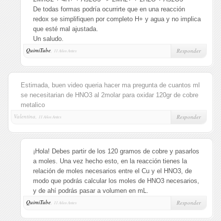
De todas formas podría ocurrirte que en una reacción
redox se simplifiquen por completo H+ y agua y no implica
que esté mal ajustada.
Un saludo.
QuimiTube
,
Responder
11 Años Antes
Estimada, buen video queria hacer ma pregunta de cuantos ml
se necesitarian de HNO3 al 2molar para oxidar 120gr de cobre
metalico
Valentina,
Responder
11 Años Antes
¡Hola! Debes partir de los 120 gramos de cobre y pasarlos
a moles. Una vez hecho esto, en la reacción tienes la
relación de moles necesarios entre el Cu y el HNO3, de
modo que podrás calcular los moles de HNO3 necesarios,
y de ahí podrás pasar a volumen en mL.
QuimiTube
,
Responder
11 Años Antes