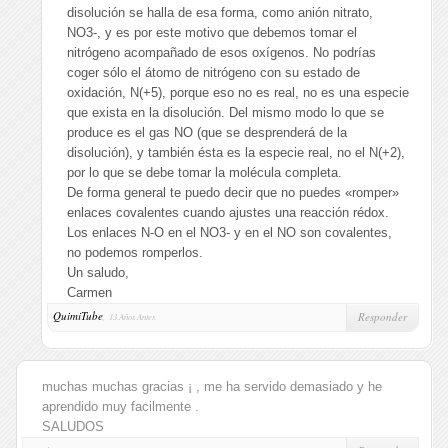
disolución se halla de esa forma, como anión nitrato,
NO3-, y es por este motivo que debemos tomar el
nitrógeno acompañado de esos oxígenos. No podrías
coger sólo el átomo de nitrógeno con su estado de
oxidación, N(+5), porque eso no es real, no es una especie
que exista en la disolución. Del mismo modo lo que se
produce es el gas NO (que se desprenderá de la
disolución), y también ésta es la especie real, no el N(+2),
por lo que se debe tomar la molécula completa.
De forma general te puedo decir que no puedes «romper»
enlaces covalentes cuando ajustes una reacción rédox.
Los enlaces N-O en el NO3- y en el NO son covalentes,
no podemos romperlos.
Un saludo,
Carmen
QuimiTube
,
Responder
13 Años Antes
muchas muchas gracias ¡ , me ha servido demasiado y he
aprendido muy facilmente .
SALUDOS