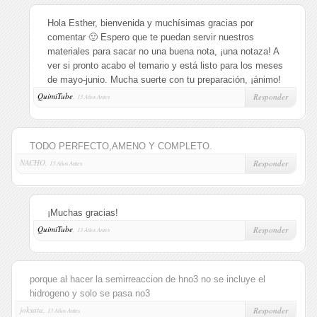
Hola Esther, bienvenida y muchísimas gracias por
comentar 🙂 Espero que te puedan servir nuestros
materiales para sacar no una buena nota, ¡una notaza! A
ver si pronto acabo el temario y está listo para los meses
de mayo-junio. Mucha suerte con tu preparación, ¡ánimo!
QuimiTube
,
Responder
13 Años Antes
TODO PERFECTO,AMENO Y COMPLETO.
NACHO,
Responder
13 Años Antes
¡Muchas gracias!
QuimiTube
,
Responder
13 Años Antes
porque al hacer la semirreaccion de hno3 no se incluye el
hidrogeno y solo se pasa no3
joksata,
Responder
13 Años Antes