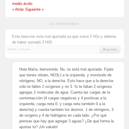
medio ácido
.
« Atrás
Siguiente »
62 COMENTARIOS
Esta reaccion esta mal ajustada ya que suma 2 H2o y deberia
de haber sumado 3 H20.
maria,
Responder
13 Años Antes
Hola María, bienvenida. No, no está mal ajustada. Fíjate
que tienes nitrato, NO3(-) a la izquierda, y monóxido de
nitrógeno, NO, a la derecha. Esto hace que a la derecha
sólo te falten 2 oxígenos y no 3. Si te faltan 2 oxígenos
agregas 2 moléculas de agua. Cuenta las cargas de la
semirreacción (4 cargas negativas y 4 positivas a la
izquierda, carga neta 0, y carga neta también 0 a la
derecha) y cuenta también los átomos: 1 de nitrógeno, 3
de oxígeno y 4 de hidrógeno en cada lado. ¿Por qué
piensas que hay que agregar 3 aguas? ¿De qué forma la
ajustas tú? ¡Un saludo!