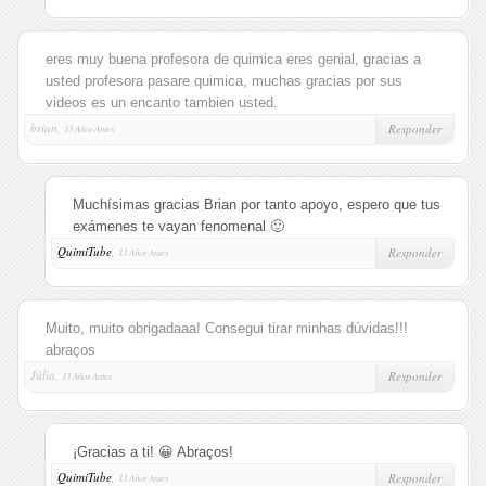
eres muy buena profesora de quimica eres genial, gracias a
usted profesora pasare quimica, muchas gracias por sus
videos es un encanto tambien usted.
brian,
Responder
13 Años Antes
Muchísimas gracias Brian por tanto apoyo, espero que tus
exámenes te vayan fenomenal 🙂
QuimiTube
,
Responder
13 Años Antes
Muito, muito obrigadaaa! Consegui tirar minhas dúvidas!!!
abraços
Júlia,
Responder
13 Años Antes
¡Gracias a ti! 😀 Abraços!
QuimiTube
,
Responder
13 Años Antes