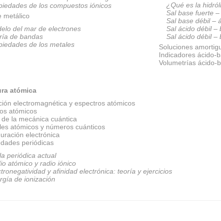
¿Qué es la hidról
piedades de los compuestos iónicos
Sal base fuerte –
e metálico
Sal base débil – 
elo del mar de electrones
Sal ácido débil –
ría de bandas
Sal ácido débil –
piedades de los metales
Soluciones amortig
Indicadores ácido-
Volumetrías ácido-
ura atómica
ción electromagnética y espectros atómicos
os atómicos
 de la mecánica cuántica
ales atómicos y números cuánticos
uración electrónica
edades periódicas
la periódica actual
io atómico y radio iónico
tronegatividad y afinidad electrónica: teoría y ejercicios
rgía de ionización