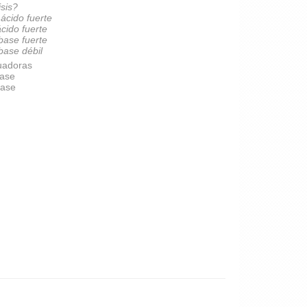
isis?
 ácido fuerte
ácido fuerte
 base fuerte
 base débil
uadoras
base
base