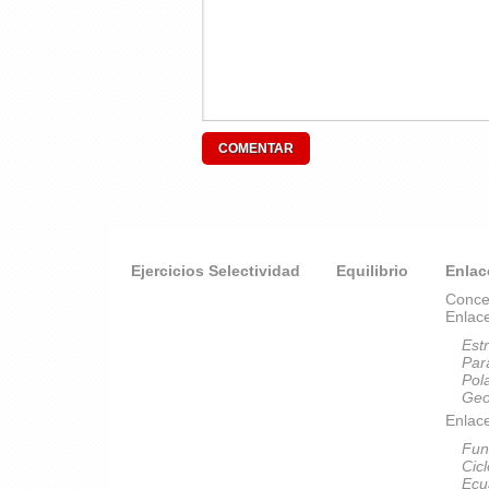
Ejercicios Selectividad
Equilibrio
Enlac
Conce
Enlac
Est
Par
Pol
Geo
Enlace
Fun
Cic
Ecu