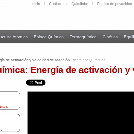
Inicio
Contacta con Quimitube
Política de privacidad
uctura Atómica
Enlace Químico
Termoquímica
Cinética
Equil
rgía de activación y velocidad de reacción
Escrito por Quimitube
química: Energía de activación y
uímica
co