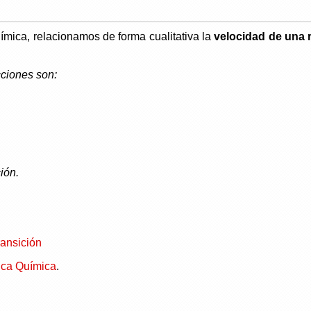
uímica, relacionamos de forma cualitativa la
velocidad de una 
cciones son:
ión.
ransición
tica Química
.