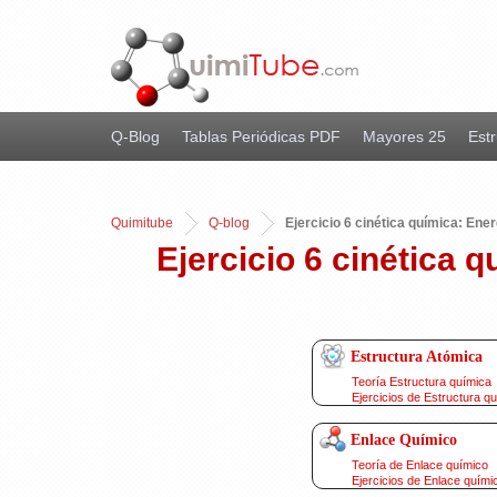
Q-Blog
Tablas Periódicas PDF
Mayores 25
Estr
Quimitube
Q-blog
Ejercicio 6 cinética química: Ene
Ejercicio 6 cinética 
Estructura Atómica
Teoría Estructura química
Ejercicios de Estructura q
Enlace Químico
Teoría de Enlace químico
Ejercicios de Enlace quími