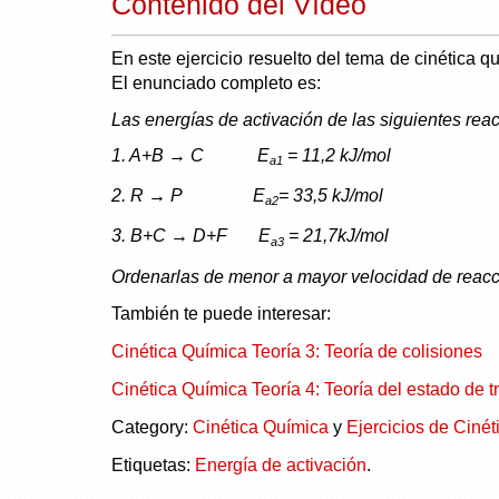
Contenido del Vídeo
En este ejercicio resuelto del tema de cinética q
El enunciado completo es:
Las energías de activación de las siguientes rea
1. A+B → C E
= 11,2 kJ/mol
a1
2. R → P E
= 33,5 kJ/mol
a2
3. B+C → D+F E
= 21,7kJ/mol
a3
Ordenarlas de menor a mayor velocidad de reacc
También te puede interesar:
Cinética Química Teoría 3: Teoría de colisiones
Cinética Química Teoría 4: Teoría del estado de t
Category:
Cinética Química
y
Ejercicios de Ciné
Etiquetas:
Energía de activación
.