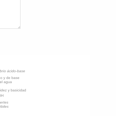
brio ácido-base
do y de base
del agua
idez y basicidad
pOH
ertes
ébiles