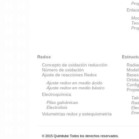
Pro
Enlac
Mod
Teo
Pro
Redox
Estruct
Concepto de oxidación reducción
Radia
Número de oxidación
Model
Ajuste de reacciones Redox
Bases
Orbit
Ajuste redox en medio ácido
Config
Ajuste redox en medio básico
Propi
Electroquímica
Tab
Pilas galvánicas
Rad
Electrolisis
Elec
Ene
Volumetrías redox y estequiometría
© 2015 Quimitube Todos los derechos reservados.