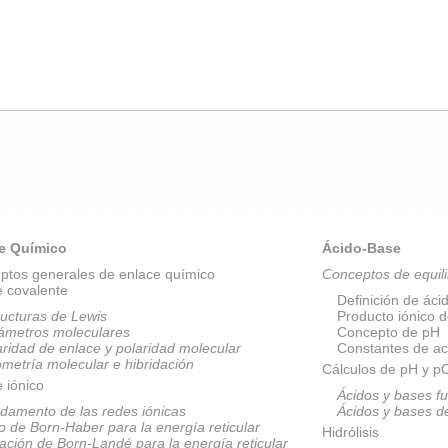
e Químico
Ácido-Base
ptos generales de enlace químico
Conceptos de equili
e covalente
Definición de áci
ructuras de Lewis
Producto iónico 
ámetros moleculares
Concepto de pH
aridad de enlace y polaridad molecular
Constantes de ac
metría molecular e hibridación
Cálculos de pH y 
 iónico
Ácidos y bases fu
damento de las redes iónicas
Ácidos y bases d
lo de Born-Haber para la energía reticular
Hidrólisis
ación de Born-Landé para la energía reticular