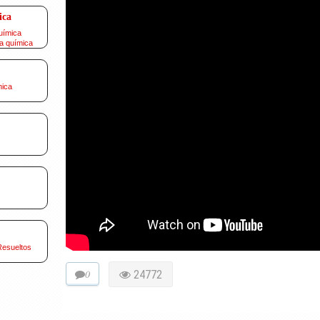
ica
uímica
a química
mica
Resueltos
0
24772