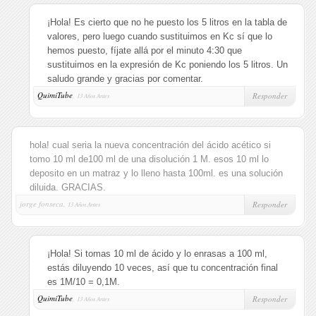
¡Hola! Es cierto que no he puesto los 5 litros en la tabla de
valores, pero luego cuando sustituimos en Kc sí que lo
hemos puesto, fíjate allá por el minuto 4:30 que
sustituimos en la expresión de Kc poniendo los 5 litros. Un
saludo grande y gracias por comentar.
QuimiTube
,
Responder
13 Años Antes
hola! cual seria la nueva concentración del ácido acético si
tomo 10 ml de100 ml de una disolución 1 M. esos 10 ml lo
deposito en un matraz y lo lleno hasta 100ml. es una solución
diluida. GRACIAS.
jorge fonseca,
Responder
13 Años Antes
¡Hola! Si tomas 10 ml de ácido y lo enrasas a 100 ml,
estás diluyendo 10 veces, así que tu concentración final
es 1M/10 = 0,1M.
QuimiTube
,
Responder
13 Años Antes