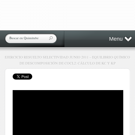
Menu
EJERCICIO RESUELTO SELECTIVIDAD JUNIO 2011 – EQUILIBRIO QUÍMICO
DE DESCOMPOSICIÓN DE COCL2: CÁLCULO DE KC Y KP