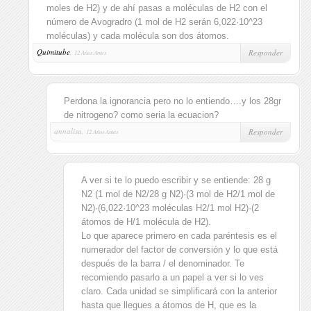
moles de H2) y de ahí pasas a moléculas de H2 con el
número de Avogradro (1 mol de H2 serán 6,022·10^23
moléculas) y cada molécula son dos átomos.
Quimitube
,
Responder
12 Años Antes
Perdona la ignorancia pero no lo entiendo….y los 28gr
de nitrogeno? como seria la ecuacion?
annalisa,
Responder
12 Años Antes
A ver si te lo puedo escribir y se entiende: 28 g
N2 (1 mol de N2/28 g N2)·(3 mol de H2/1 mol de
N2)·(6,022·10^23 moléculas H2/1 mol H2)·(2
átomos de H/1 molécula de H2).
Lo que aparece primero en cada paréntesis es el
numerador del factor de conversión y lo que está
después de la barra / el denominador. Te
recomiendo pasarlo a un papel a ver si lo ves
claro. Cada unidad se simplificará con la anterior
hasta que llegues a átomos de H, que es la