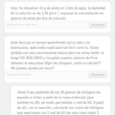
hola. Se disuelven 14 g de ácido en 1 litro de agua, la densidad
de la solución es de 1,06 g/cm ³, expresar la concentración en
gramos de ácido por litro de solución.
jorge fonseca,
Responder
12 Años Antes
hola! llevo ya un tiempo aprendiendo con tu web y es
buenissima, ojala todos explicaran tan facil como tu. Estoy
perdida con una cosa bastante basica pero me estoy liando: si
tengo N2+3H2=2NH3 y me piden cuantos atomos de H se
obtienen al reaccionar 28grs de nitrogeno, como lo calculo??
Me puedes ayudar por favor?
annalisa,
Responder
12 Años Antes
¡Hola! Pues partiendo de los 28 gramos de nitrógeno los
pasarás a moles a partir de la masa molecular (que
también es 28), de modo que tendrás 1 mol de N2. A partir
de ahí, con la reacción, calcularás los moles de hidrógeno
que reaccionan con 1 mol de N2 (en este caso serán 3