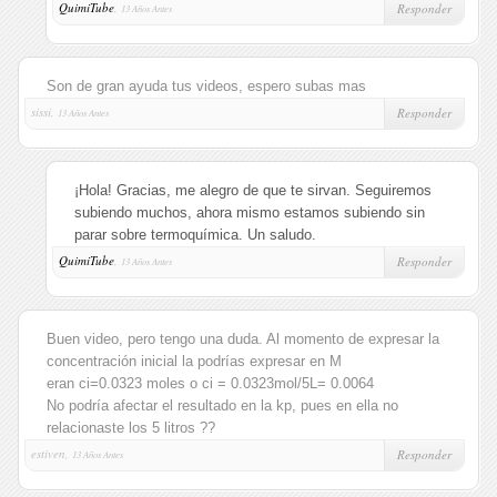
QuimiTube
,
Responder
13 Años Antes
Son de gran ayuda tus videos, espero subas mas
sissi,
Responder
13 Años Antes
¡Hola! Gracias, me alegro de que te sirvan. Seguiremos
subiendo muchos, ahora mismo estamos subiendo sin
parar sobre termoquímica. Un saludo.
QuimiTube
,
Responder
13 Años Antes
Buen video, pero tengo una duda. Al momento de expresar la
concentración inicial la podrías expresar en M
eran ci=0.0323 moles o ci = 0.0323mol/5L= 0.0064
No podría afectar el resultado en la kp, pues en ella no
relacionaste los 5 litros ??
estiven,
Responder
13 Años Antes