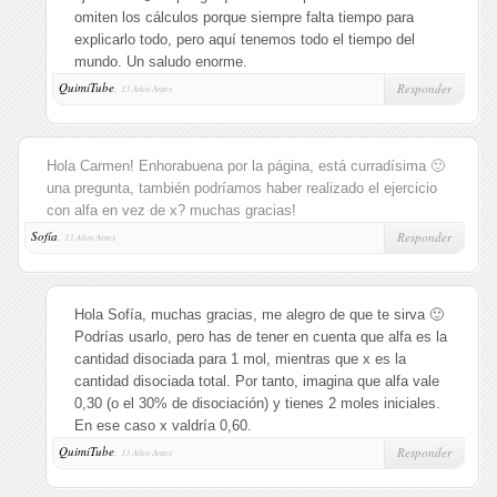
omiten los cálculos porque siempre falta tiempo para
explicarlo todo, pero aquí tenemos todo el tiempo del
mundo. Un saludo enorme.
QuimiTube
,
Responder
13 Años Antes
Hola Carmen! Enhorabuena por la página, está curradísima 🙂
una pregunta, también podríamos haber realizado el ejercicio
con alfa en vez de x? muchas gracias!
Sofía
,
Responder
13 Años Antes
Hola Sofía, muchas gracias, me alegro de que te sirva 🙂
Podrías usarlo, pero has de tener en cuenta que alfa es la
cantidad disociada para 1 mol, mientras que x es la
cantidad disociada total. Por tanto, imagina que alfa vale
0,30 (o el 30% de disociación) y tienes 2 moles iniciales.
En ese caso x valdría 0,60.
QuimiTube
,
Responder
13 Años Antes