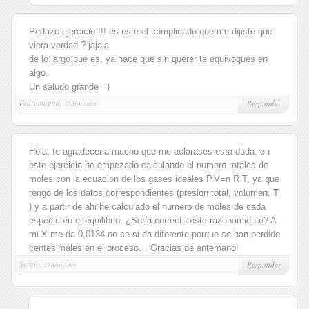
Pedazo ejercicio !!! es este el complicado que me dijiste que
viera verdad ? jajaja
de lo largo que es, ya hace que sin querer te equivoques en
algo.
Un saludo grande =)
Pedromagna,
Responder
13 Años Antes
Hola, te agradeceria mucho que me aclarases esta duda, en
este ejercicio he empezado calculando el numero totales de
moles con la ecuacion de los gases ideales P.V=n R T, ya que
tengo de los datos correspondientes (presion total, volumen, T
) y a partir de ahi he calculado el numero de moles de cada
especie en el equilibrio. ¿Seria correcto este razonamiento? A
mi X me da 0,0134 no se si da diferente porque se han perdido
centesimales en el proceso… Gracias de antemano!
Sergio,
Responder
13 Años Antes