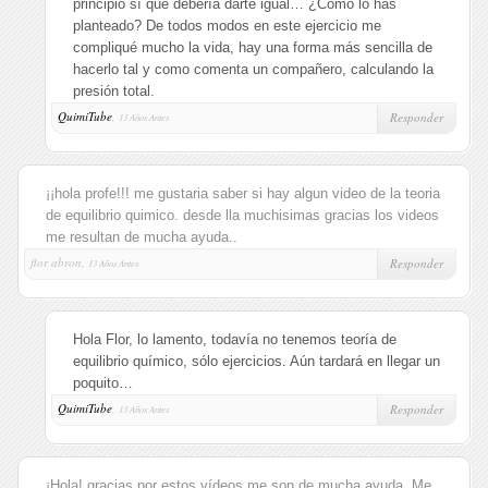
principio sí que debería darte igual… ¿Cómo lo has
planteado? De todos modos en este ejercicio me
compliqué mucho la vida, hay una forma más sencilla de
hacerlo tal y como comenta un compañero, calculando la
presión total.
QuimiTube
,
Responder
13 Años Antes
¡¡hola profe!!! me gustaria saber si hay algun video de la teoria
de equilibrio quimico. desde lla muchisimas gracias los videos
me resultan de mucha ayuda..
flor abron,
Responder
13 Años Antes
Hola Flor, lo lamento, todavía no tenemos teoría de
equilibrio químico, sólo ejercicios. Aún tardará en llegar un
poquito…
QuimiTube
,
Responder
13 Años Antes
¡Hola! gracias por estos vídeos me son de mucha ayuda. Me