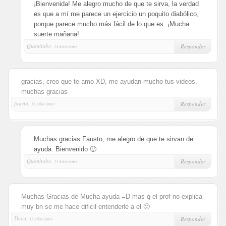
¡Bienvenida! Me alegro mucho de que te sirva, la verdad
es que a mí me parece un ejercicio un poquito diabólico,
porque parece mucho más fácil de lo que es. ¡Mucha
suerte mañana!
Quimitube,
Responder
14 Años Antes
gracias, creo que te amo XD, me ayudan mucho tus videos.
muchas gracias
fausto,
Responder
13 Años Antes
Muchas gracias Fausto, me alegro de que te sirvan de
ayuda. Bienvenido 🙂
Quimitube,
Responder
13 Años Antes
Muchas Gracias de Mucha ayuda =D mas q el prof no explica
muy bn se me hace dificil entenderle a el 🙁
Deivi,
Responder
13 Años Antes