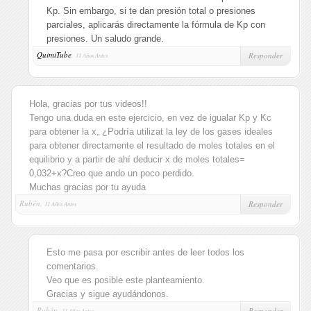
Kp. Sin embargo, si te dan presión total o presiones
parciales, aplicarás directamente la fórmula de Kp con
presiones. Un saludo grande.
QuimiTube
,
Responder
11 Años Antes
Hola, gracias por tus videos!!
Tengo una duda en este ejercicio, en vez de igualar Kp y Kc
para obtener la x, ¿Podría utilizat la ley de los gases ideales
para obtener directamente el resultado de moles totales en el
equilibrio y a partir de ahí deducir x de moles totales=
0,032+x?Creo que ando un poco perdido.
Muchas gracias por tu ayuda
Rubén,
Responder
11 Años Antes
Esto me pasa por escribir antes de leer todos los
comentarios.
Veo que es posible este planteamiento.
Gracias y sigue ayudándonos.
Rubén,
Responder
11 Años Antes