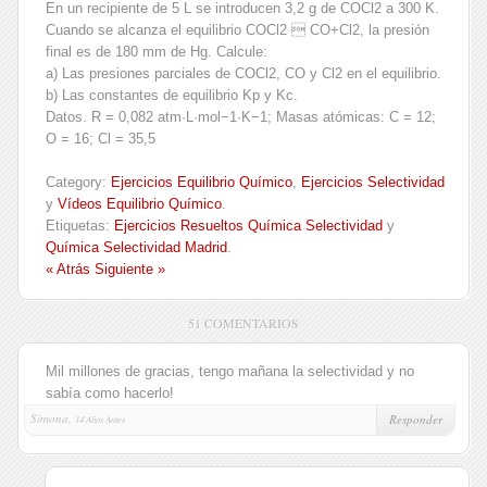
En un recipiente de 5 L se introducen 3,2 g de COCl2 a 300 K.
Cuando se alcanza el equilibrio
COCl2  CO+Cl2, la presión
final es de 180 mm de Hg. Calcule:
a) Las presiones parciales de COCl2, CO y Cl2 en el equilibrio.
b) Las constantes de equilibrio Kp y Kc.
Datos. R = 0,082 atm·L·mol−1·K−1; Masas atómicas: C = 12;
O = 16; Cl = 35,5
Category:
Ejercicios Equilibrio Químico
,
Ejercicios Selectividad
y
Vídeos Equilibrio Químico
.
Etiquetas:
Ejercicios Resueltos Química Selectividad
y
Química Selectividad Madrid
.
« Atrás
Siguiente »
51 COMENTARIOS
Mil millones de gracias, tengo mañana la selectividad y no
sabía como hacerlo!
Simona,
Responder
14 Años Antes