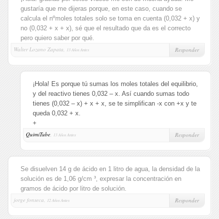
gustaría que me dijeras porque, en este caso, cuando se
calcula el nºmoles totales solo se toma en cuenta (0,032 + x) y
no (0,032 + x + x), sé que el resultado que da es el correcto
pero quiero saber por qué.
Walter Lozano Zapata,
Responder
13 Años Antes
¡Hola! Es porque tú sumas los moles totales del equilibrio,
y del reactivo tienes 0,032 – x. Así cuando sumas todo
tienes (0,032 – x) + x + x, se te simplifican -x con +x y te
queda 0,032 + x.
+
QuimiTube
,
Responder
13 Años Antes
Se disuelven 14 g de ácido en 1 litro de agua, la densidad de la
solución es de 1,06 g/cm ³, expresar la concentración en
gramos de ácido por litro de solución.
jorge fonseca,
Responder
12 Años Antes