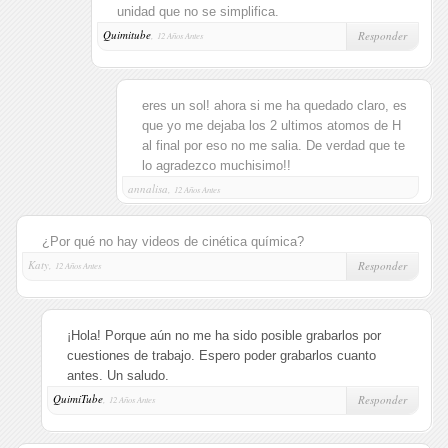
unidad que no se simplifica.
Quimitube
,
Responder
12 Años Antes
eres un sol! ahora si me ha quedado claro, es
que yo me dejaba los 2 ultimos atomos de H
al final por eso no me salia. De verdad que te
lo agradezco muchisimo!!
annalisa,
12 Años Antes
¿Por qué no hay videos de cinética química?
Katy,
Responder
12 Años Antes
¡Hola! Porque aún no me ha sido posible grabarlos por
cuestiones de trabajo. Espero poder grabarlos cuanto
antes. Un saludo.
QuimiTube
,
Responder
12 Años Antes