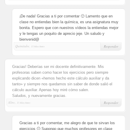
¡De nada! Gracias a ti por comentar 🙂 Lamento que en
clase no entiendas bien la química, es una asignatura muy
bonita. Espero que con nuestros vídeos la entiendas mejor
y le tengas un poquito de aprecio jeje. Un saludo y
bienvenid@
Quimitube,
Responder
13 Años Antes
Gracias! Deberías ser mi docente definitivamente. Mis
profesoras saben como hacer los ejercicios pero siempre
explicando dicen «hemos hecho este cálculo auxiliar y da
tanto» y siempre nos quedamos sin saber de donde salió el
cálculo auxiliar. Apenas hoy miré cómo salen.
Saludos, y nuevamente gracias.
Alinc,
Responder
13 Años Antes
Gracias a ti por comentar, me alegro de que te sirvan los
ejercicios 🙂 Supongo que muchos profesores en clase