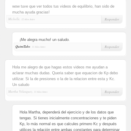
wow tuve que ver todos tus videos de equilibrio, han sido de
mucha ayuda gracias!
Michelle,
Responder
12 Años Antes
¡Me alegra mucho! un saludo.
QuimiTube
,
Responder
11 Años Antes
Hola me alegro de que hagas estos videos me ayudan a
aclarar muchas dudas. Queria saber que equacion de Kp debo
utilizar. Si la de presiones o la de la relacion entre esta y Kc.
Un saludo
Martha Velasquez,
Responder
11 Años Antes
Hola Martha, dependerá del ejercicio y de los datos que
tengas. Si tienes inicialmente concentraciones y te piden
Kp, lo más normal es que calcules primero Kc y después
utilices la relación entre ambas constantes para determinar