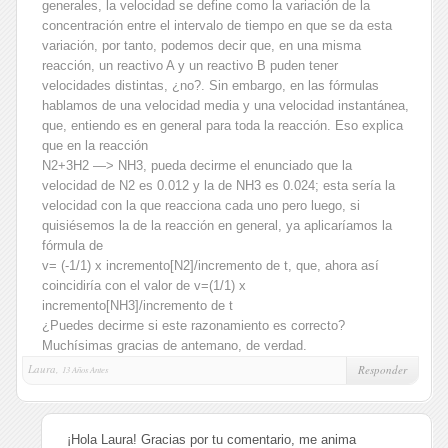
generales, la velocidad se define como la variación de la
concentración entre el intervalo de tiempo en que se da esta
variación, por tanto, podemos decir que, en una misma
reacción, un reactivo A y un reactivo B puden tener
velocidades distintas, ¿no?. Sin embargo, en las fórmulas
hablamos de una velocidad media y una velocidad instantánea,
que, entiendo es en general para toda la reacción. Eso explica
que en la reacción
N2+3H2 —> NH3, pueda decirme el enunciado que la
velocidad de N2 es 0.012 y la de NH3 es 0.024; esta sería la
velocidad con la que reacciona cada uno pero luego, si
quisiésemos la de la reacción en general, ya aplicaríamos la
fórmula de
v= (-1/1) x incremento[N2]/incremento de t, que, ahora así
coincidiría con el valor de v=(1/1) x
incremento[NH3]/incremento de t
¿Puedes decirme si este razonamiento es correcto?
Muchísimas gracias de antemano, de verdad.
Laura,
Responder
13 Años Antes
¡Hola Laura! Gracias por tu comentario, me anima