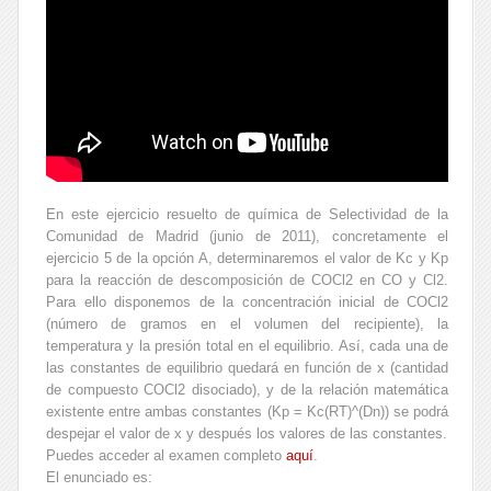
En este ejercicio resuelto de química de Selectividad de la
Comunidad de Madrid (junio de 2011), concretamente el
ejercicio 5 de la opción A, determinaremos el valor de Kc y Kp
para la reacción de descomposición de COCl2 en CO y Cl2.
Para ello disponemos de la concentración inicial de COCl2
(número de gramos en el volumen del recipiente), la
temperatura y la presión total en el equilibrio. Así, cada una de
las constantes de equilibrio quedará en función de x (cantidad
de compuesto COCl2 disociado), y de la relación matemática
existente entre ambas constantes (Kp = Kc(RT)^(Dn)) se podrá
despejar el valor de x y después los valores de las constantes.
Puedes acceder al examen completo
aquí
.
El enunciado es: