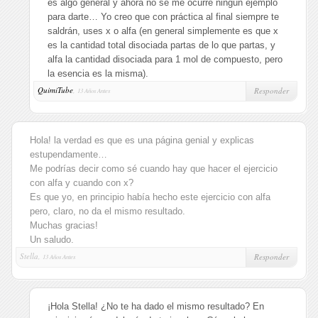
es algo general y ahora no se me ocurre ningún ejemplo
para darte… Yo creo que con práctica al final siempre te
saldrán, uses x o alfa (en general simplemente es que x
es la cantidad total disociada partas de lo que partas, y
alfa la cantidad disociada para 1 mol de compuesto, pero
la esencia es la misma).
QuimiTube
,
Responder
13 Años Antes
Hola! la verdad es que es una página genial y explicas
estupendamente…
Me podrías decir como sé cuando hay que hacer el ejercicio
con alfa y cuando con x?
Es que yo, en principio había hecho este ejercicio con alfa
pero, claro, no da el mismo resultado.
Muchas gracias!
Un saludo.
Stella,
Responder
13 Años Antes
¡Hola Stella! ¿No te ha dado el mismo resultado? En