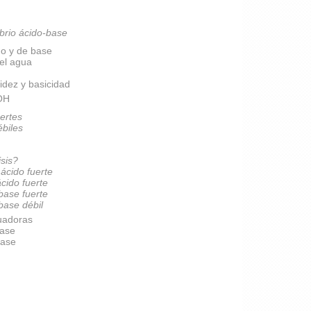
brio ácido-base
do y de base
del agua
idez y basicidad
pOH
ertes
ébiles
isis?
 ácido fuerte
ácido fuerte
 base fuerte
 base débil
uadoras
base
base