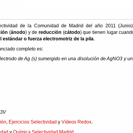
ectividad de la Comunidad de Madrid del año 2011 (Junio),
ción
(
ánodo
) y de
reducción
(
cátodo
) que tienen lugar cuan
l estándar o fuerza electromotriz de la pila
.
unciado completo es:
lectrodo de Ag (s) sumergido en una disolución de AgNO3 y un 
13V
ión
,
Ejercicios Selectividad
y
Vídeos Redox
.
idad
y
Química Selectividad Madrid
.