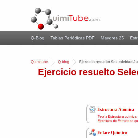
Q-Blog
Tablas Periódicas PDF
Mayores 25
Estr
Quimitube
Q-blog
Ejercicio resuelto Selectividad Ju
Ejercicio resuelto Sele
Estructura Atómica
Teoría Estructura química
Ejercicios de Estructura q
Enlace Químico