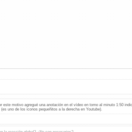
or este motivo agregué una anotación en el vídeo en torno al minuto 1:50 indi
(es uno de los iconos pequeñitos a la derecha en Youtube).
en la reacción global? ¿No son necesarios?