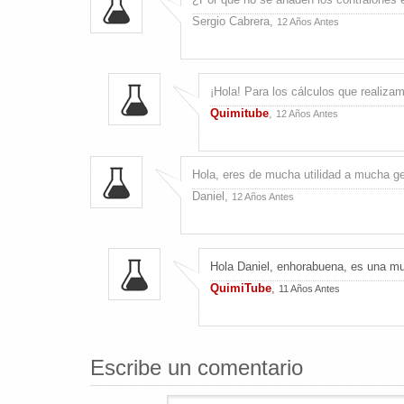
Sergio Cabrera,
12 Años Antes
¡Hola! Para los cálculos que realiza
Quimitube
,
12 Años Antes
Hola, eres de mucha utilidad a mucha ge
Daniel,
12 Años Antes
Hola Daniel, enhorabuena, es una m
QuimiTube
,
11 Años Antes
Escribe un comentario