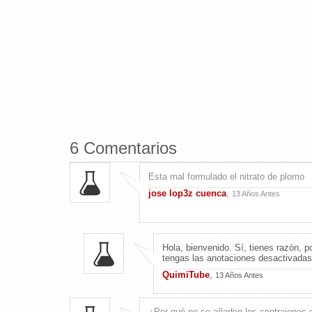
6 Comentarios
Esta mal formulado el nitrato de plomo
jose lop3z cuenca
,
13 Años Antes
Hola, bienvenido. Sí, tienes razón, p
tengas las anotaciones desactivadas 
QuimiTube
,
13 Años Antes
¿Por qué no se añaden los contraiones 