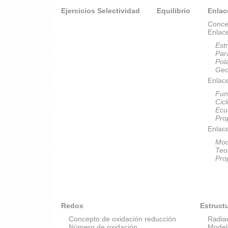
Ejercicios Selectividad
Equilibrio
Enlac
Conce
Enlac
Est
Par
Pol
Geo
Enlace
Fun
Cic
Ecu
Pro
Enlac
Mod
Teo
Pro
Redox
Estruct
Concepto de oxidación reducción
Radia
Número de oxidación
Model