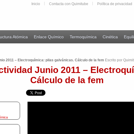
Inicio
Contacta con Quimitube
Política de privacidad
uctura Atómica
Enlace Químico
Termoquímica
Cinética
Equil
nio 2011 – Electroquímica: pilas galvánicas. Cálculo de la fem
Escrito por Quimi
ctividad Junio 2011 – Electroqu
Cálculo de la fem
uímica