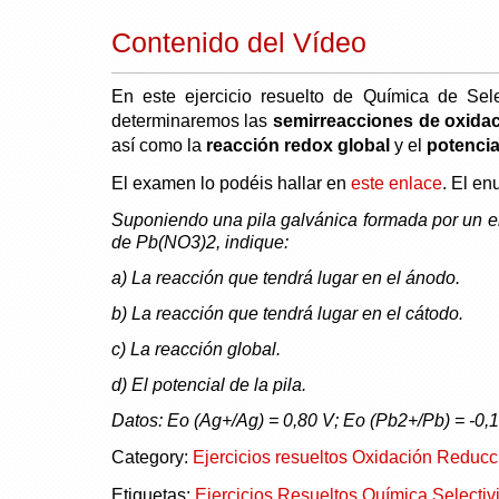
Contenido del Vídeo
En este ejercicio resuelto de Química de Sel
determinaremos las
semirreacciones de oxida
así como la
reacción redox global
y el
potencia
El examen lo podéis hallar en
este enlace
. El en
Suponiendo una pila galvánica formada por un e
de Pb(NO3)2, indique:
a) La reacción que tendrá lugar en el ánodo.
b) La reacción que tendrá lugar en el cátodo.
c) La reacción global.
d) El potencial de la pila.
Datos: Eo (Ag+/Ag) = 0,80 V; Eo (Pb2+/Pb) = -0,
Category:
Ejercicios resueltos Oxidación Reducc
Etiquetas:
Ejercicios Resueltos Química Selectiv