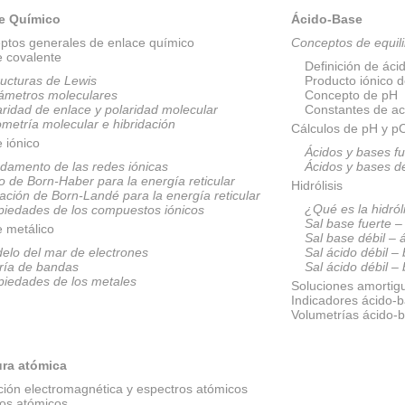
e Químico
Ácido-Base
ptos generales de enlace químico
Conceptos de equili
e covalente
Definición de áci
ructuras de Lewis
Producto iónico 
ámetros moleculares
Concepto de pH
aridad de enlace y polaridad molecular
Constantes de ac
metría molecular e hibridación
Cálculos de pH y 
 iónico
Ácidos y bases fu
damento de las redes iónicas
Ácidos y bases d
lo de Born-Haber para la energía reticular
Hidrólisis
ación de Born-Landé para la energía reticular
¿Qué es la hidról
piedades de los compuestos iónicos
Sal base fuerte –
e metálico
Sal base débil – 
elo del mar de electrones
Sal ácido débil –
ría de bandas
Sal ácido débil –
piedades de los metales
Soluciones amortig
Indicadores ácido-
Volumetrías ácido-
ura atómica
ción electromagnética y espectros atómicos
os atómicos