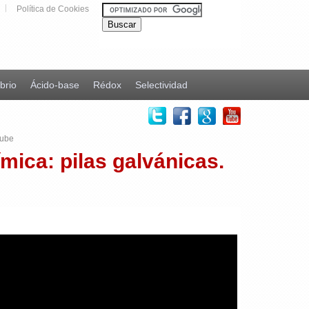
Política de Cookies
ibrio
Ácido-base
Rédox
Selectividad
tube
ímica: pilas galvánicas.