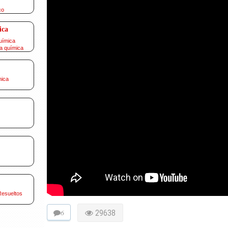
co
ica
uímica
a química
mica
Resueltos
6
29638