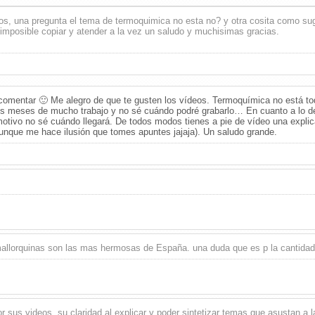
os, una pregunta el tema de termoquimica no esta no? y otra cosita como sug
 imposible copiar y atender a la vez un saludo y muchisimas gracias.
 comentar 🙂 Me alegro de que te gusten los vídeos. Termoquímica no está tod
 meses de mucho trabajo y no sé cuándo podré grabarlo… En cuanto a lo de 
otivo no sé cuándo llegará. De todos modos tienes a pie de vídeo una explica
unque me hace ilusión que tomes apuntes jajaja). Un saludo grande.
mallorquinas son las mas hermosas de España. una duda que es p la cantidad
r sus videos, su claridad al explicar y poder sintetizar temas que asustan a