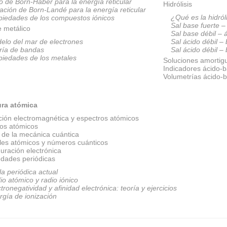
lo de Born-Haber para la energía reticular
Hidrólisis
ación de Born-Landé para la energía reticular
¿Qué es la hidról
piedades de los compuestos iónicos
Sal base fuerte –
e metálico
Sal base débil – 
elo del mar de electrones
Sal ácido débil –
ría de bandas
Sal ácido débil –
piedades de los metales
Soluciones amortig
Indicadores ácido-
Volumetrías ácido-
ura atómica
ción electromagnética y espectros atómicos
os atómicos
 de la mecánica cuántica
ales atómicos y números cuánticos
uración electrónica
edades periódicas
la periódica actual
io atómico y radio iónico
tronegatividad y afinidad electrónica: teoría y ejercicios
rgía de ionización