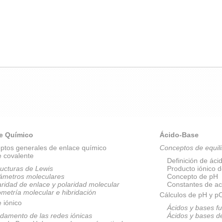
e Químico
Ácido-Base
ptos generales de enlace químico
Conceptos de equili
e covalente
Definición de áci
ructuras de Lewis
Producto iónico 
ámetros moleculares
Concepto de pH
aridad de enlace y polaridad molecular
Constantes de ac
metría molecular e hibridación
Cálculos de pH y 
 iónico
Ácidos y bases fu
damento de las redes iónicas
Ácidos y bases d