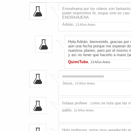
Enorahuena por los videos son fantastic
poder imprimirlos tb, esque sino es casi
ENORAHUENA
Adrián,
13 Años Antes
Hola Adrián, bienvenido, gracias por
aún una fecha porque me esperan dos
nuestros planes, pero por el mismo m
y así no tener que hacerlo a mano (a
QuimiTube
,
13 Años Antes
wowwwwwwwwwwwwww
Jesus,
13 Años Antes
holaaa profeee ..como se nota que las 
pablo,
12 Años Antes
Hola profesora, estoy muy agradecido po