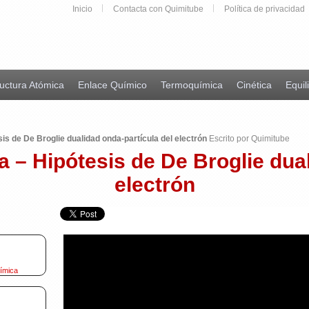
Inicio
Contacta con Quimitube
Política de privacidad
uctura Atómica
Enlace Químico
Termoquímica
Cinética
Equil
sis de De Broglie dualidad onda-partícula del electrón
Escrito por Quimitube
a – Hipótesis de De Broglie dua
electrón
uímica