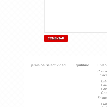
Ejercicios Selectividad
Equilibrio
Enlac
Conce
Enlac
Est
Par
Pol
Geo
Enlace
Fun