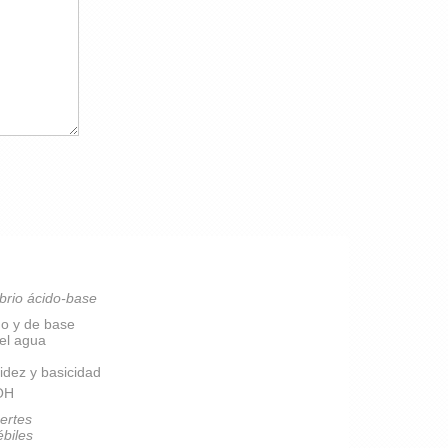
brio ácido-base
do y de base
del agua
idez y basicidad
pOH
ertes
ébiles