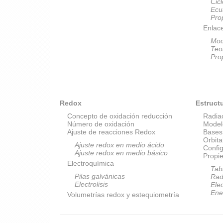
Cic
Ecu
Pro
Enlac
Mod
Teo
Pro
Redox
Estruct
Concepto de oxidación reducción
Radia
Número de oxidación
Model
Ajuste de reacciones Redox
Bases
Orbit
Ajuste redox en medio ácido
Config
Ajuste redox en medio básico
Propi
Electroquímica
Tab
Pilas galvánicas
Rad
Electrolisis
Elec
Ene
Volumetrías redox y estequiometría