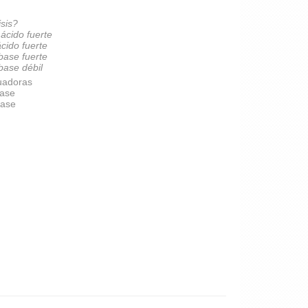
isis?
 ácido fuerte
ácido fuerte
 base fuerte
 base débil
uadoras
base
base