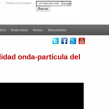
Política de Cookies
ibrio
Ácido-base
Rédox
Selectividad
lidad onda-partícula del