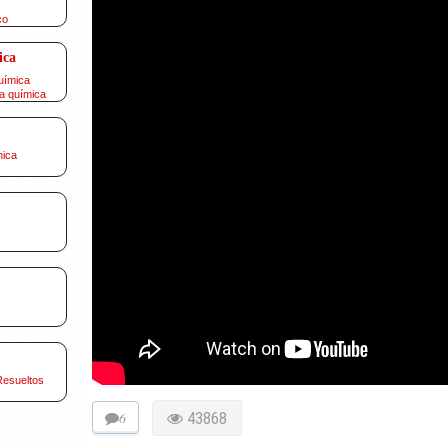
co
ica
uímica
a química
mica
Resueltos
6
43868