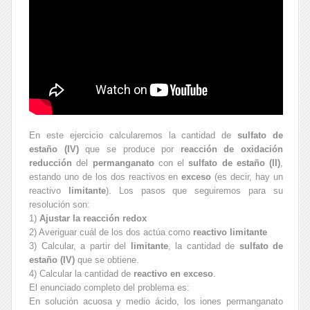
En este ejercicio calcularemos la cantidad de
sulfato de
estaño (IV)
que se produce por
reacción de oxidación
reducción
del
permanganato
con el
sulfato de estaño (II)
,
estando uno de los dos reactivos en
exceso
(es decir, hay un
reactivo
limitante
). Los pasos que seguiremos para su
resolución son:
1)
Ajustar la reacción redox
2) Averiguar cuál de los dos actúa como
reactivo limitante
3) Calcular, a partir del
limitante
, la cantidad de
sulfato de
estaño (IV)
que se obtiene.
4) Calcular la cantidad de
reactivo en exceso
.
El enunciado completo del problema es:
En solución acuosa y medio ácido, los iones permanganato