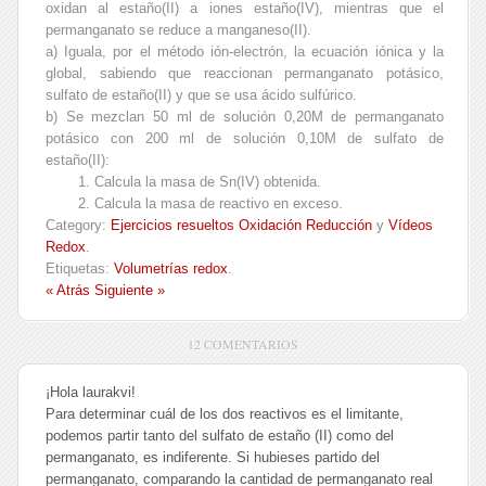
oxidan al estaño(II) a iones estaño(IV), mientras que el
permanganato se reduce a manganeso(II).
a) Iguala, por el método ión-electrón, la ecuación iónica y la
global, sabiendo que reaccionan permanganato potásico,
sulfato de estaño(II) y que se usa ácido sulfúrico.
b) Se mezclan 50 ml de solución 0,20M de permanganato
potásico con 200 ml de solución 0,10M de sulfato de
estaño(II):
1. Calcula la masa de Sn(IV) obtenida.
2. Calcula la masa de reactivo en exceso.
Category:
Ejercicios resueltos Oxidación Reducción
y
Vídeos
Redox
.
Etiquetas:
Volumetrías redox
.
« Atrás
Siguiente »
12 COMENTARIOS
¡Hola laurakvi!
Para determinar cuál de los dos reactivos es el limitante,
podemos partir tanto del sulfato de estaño (II) como del
permanganato, es indiferente. Si hubieses partido del
permanganato, comparando la cantidad de permanganato real