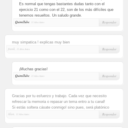
Es normal que tengas bastantes dudas tanto con el
ejercicio 21 como con el 22, son de los más difíciles que
tenemos resueltos. Un saludo grande.
QuimiTube
,
Responder
11 Años Antes
muy simpatica ! explicas muy bien
frank,
Responder
11 Años Antes
¡Muchas gracias!
QuimiTube
,
Responder
11 Años Antes
Gracias por tu esfuerzo y trabajo. Cada vez que necesito
refrescar la memoria o repasar un tema entro a tu canal!
Si estás soltera cásate conmigo! sino pues, será platónico
Alan,
Responder
11 Años Antes