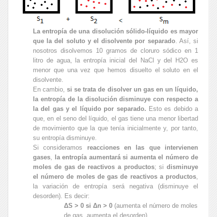
La entropía de una disolución sólido-líquido es mayor
que la del soluto y el disolvente por separado
. Así, si
nosotros disolvemos 10 gramos de cloruro sódico en 1
litro de agua, la entropía inicial del NaCl y del H2O es
menor que una vez que hemos disuelto el soluto en el
disolvente.
En cambio,
si se trata de disolver un gas en un líquido,
la entropía de la disolución disminuye con respecto a
la del gas y el líquido por separado.
Esto es debido a
que, en el seno del líquido, el gas tiene una menor libertad
de movimiento que la que tenía inicialmente y, por tanto,
su entropía disminuye.
Si consideramos
reacciones en las que intervienen
gases
,
la entropía aumentará si aumenta el número de
moles de gas de reactivos a productos
; si
disminuye
el número de moles de gas de reactivos a productos
,
la variación de entropía será negativa (disminuye el
desorden). Es decir:
ΔS > 0 si Δn > 0
(aumenta el número de moles
de gas, aumenta el desorden)