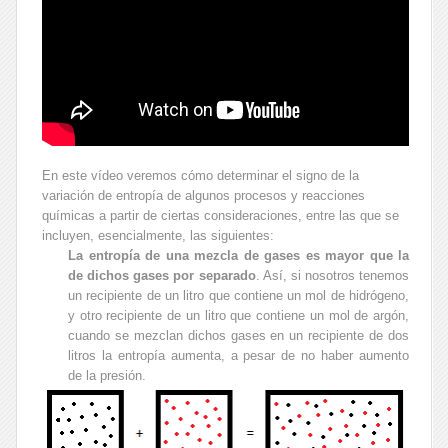
En este vídeo veremos cómo determinar el signo de la
variación de entropía de algunos procesos y reacciones
químicas a partir de ciertas consideraciones, entre las que se
incluyen, esencialmente, las siguientes:
La entropía de una mezcla de gases es mayor que la
de dichos gases por separado
. Así, si nosotros tenemos
un recipiente de un litro que contiene un mol de hidrógeno,
y otro recipiente de un litro que contiene un mol de argón,
cuando se mezclan dichos gases en un recipiente de dos
litros la entropía aumenta, a pesar de no haber aumento
de la presión.