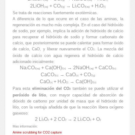
2LiOH
+ CO
→ Li
CO
+ H
O
(aq)
2(g)
2
3(aq)
2
(l)
Se trata de reacciones fuertemente exotérmicas.
A diferencia de lo que ocurre en el caso de las aminas, la
regeneración es mucho más compleja. En el caso del hidróxido
de sodio, por ejemplo, implica la adición de hidróxido de calcio
para recuperar el hidróxido de sodio y formar carbonato de
calcio, que posteriormente se puede calentar para formar óxido
de calcio, CaO, y liberar nuevamente el CO
. La mezcla del
2
óxido de calcio con agua regenera el hidróxido de calcio
adicionado inicialmente:
Na
CO
+ Ca(OH)
→ 2NaOH
+ CaCO
2
3(aq)
2(s)
(aq)
3(s)
CaCO
→ CaO
+ CO
3(s)
(s)
2(g)
CaO
+ H
O
→ Ca(OH)
(s)
2
(l)
2(s)
Para esta
eliminación del CO
también se puede utilizar el
2
peróxido de litio
, con mayor capacidad de absorción de
dióxido de carbono por unidad de masa que el hidróxido de
litio, con la ventaja añadida de que la reacción libera oxígeno
gaseoso:
2 Li
O
+ 2 CO
→ 2 Li
CO
+ O
2
2
2
2
3
2
Mas información:
Amine scrubbing for CO2 capture