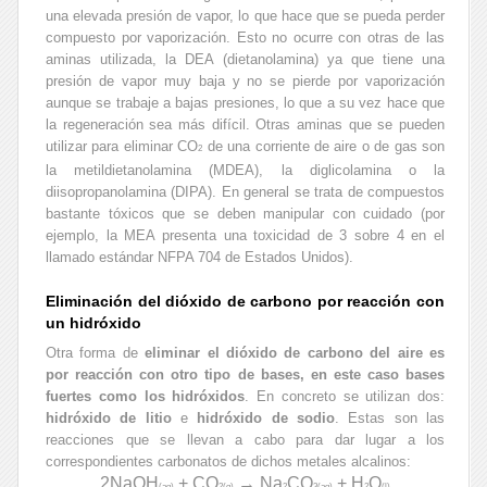
una elevada presión de vapor, lo que hace que se pueda perder
compuesto por vaporización. Esto no ocurre con otras de las
aminas utilizada, la DEA (dietanolamina) ya que tiene una
presión de vapor muy baja y no se pierde por vaporización
aunque se trabaje a bajas presiones, lo que a su vez hace que
la regeneración sea más difícil. Otras aminas que se pueden
utilizar para eliminar CO
de una corriente de aire o de gas son
2
la metildietanolamina (MDEA), la diglicolamina o la
diisopropanolamina (DIPA). En general se trata de compuestos
bastante tóxicos que se deben manipular con cuidado (por
ejemplo, la MEA presenta una toxicidad de 3 sobre 4 en el
llamado estándar NFPA 704 de Estados Unidos).
Eliminación del dióxido de carbono por reacción con
un hidróxido
Otra forma de
eliminar el dióxido de carbono del aire es
por reacción con otro tipo de bases, en este caso bases
fuertes como los hidróxidos
. En concreto se utilizan dos:
hidróxido de litio
e
hidróxido de sodio
. Estas son las
reacciones que se llevan a cabo para dar lugar a los
correspondientes carbonatos de dichos metales alcalinos:
2NaOH
+ CO
→ Na
CO
+ H
O
(aq)
2(g)
2
3(aq)
2
(l)