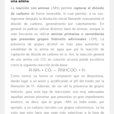
una amina
La
reacción con aminas
(-NH
) permite
capturar el dióxido
2
de carbono
de forma reversible, lo cual permite, a su vez,
regenerar después la disolución inicial liberando nuevamente el
dióxido de carbono, generalmente por calentamiento. En
general se podrían utilizar diversos tipos de aminas, aunque lo
más frecuente es utilizar
aminas primarias o secundarias
que presenten grupos hidroxilo adicionales
(-OH). La
presencia de grupos alcohol es más para aumentar la
solubilidad de la amina en agua que por la reacción de
captación de dióxido de carbono en sí. Así, la reacción general
de una amina con CO
en solución acuosa puede escribirse
2
como la siguiente reacción ácido-base:
R-NH
+ CO
⇔ RNHCOO
+ H
2
2
–
+
Como vemos se forma un compuesto que se desprotona,
dando lugar a un anión y acidificando el pH del medio por la
liberación de H
. Además, de ser útil la presencia de grupos
+
hidroxilo, para este tipo de reacciones son muy adecuadas
aquellas aminas primarias que presentan un gran impedimento
estérico, es decir, que el grupo –NH
se halla unido, por
2
ejemplo, a un carbono terciario con grupos voluminosos; se ha
visto que esto hace que sean más selectivas a la hora de