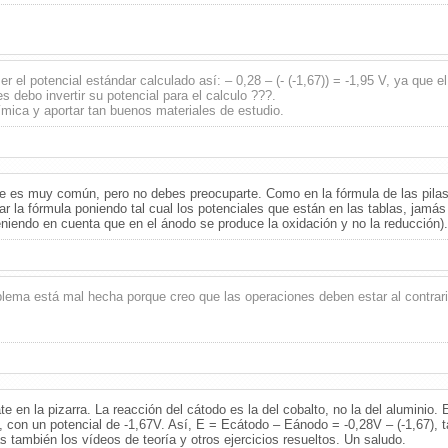
r el potencial estándar calculado así: – 0,28 – (- (-1,67)) = -1,95 V, ya que el
s debo invertir su potencial para el calculo ???.
uímica y aportar tan buenos materiales de estudio.
e es muy común, pero no debes preocuparte. Como en la fórmula de las pilas
ar la fórmula poniendo tal cual los potenciales que están en las tablas, jamás
iendo en cuenta que en el ánodo se produce la oxidación y no la reducción)
blema está mal hecha porque creo que las operaciones deben estar al contrar
ate en la pizarra. La reacción del cátodo es la del cobalto, no la del aluminio
o, con un potencial de -1,67V. Así, E = Ecátodo – Eánodo = -0,28V – (-1,67), 
 también los vídeos de teoría y otros ejercicios resueltos. Un saludo.