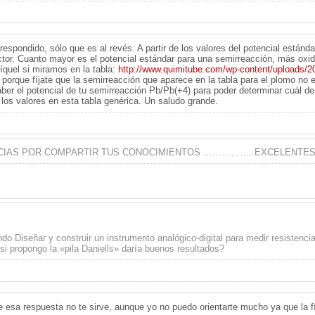
respondido, sólo que es al revés. A partir de los valores del potencial estánda
ctor. Cuanto mayor es el potencial estándar para una semirreacción, más oxid
íquel si miramos en la tabla:
http://www.quimitube.com/wp-content/uploads/20
, porque fíjate que la semirreacción que aparece en la tabla para el plomo no 
ber el potencial de tu semirreacción Pb/Pb(+4) para poder determinar cuál de l
 los valores en esta tabla genérica. Un saludo grande.
ACIAS POR COMPARTIR TUS CONOCIMIENTOS ……………..EXCELENTE
o Diseñar y construir un instrumento analógico-digital para medir resistencia,
si propongo la «pila Daniells» daría buenos resultados?
e esa respuesta no te sirve, aunque yo no puedo orientarte mucho ya que la 