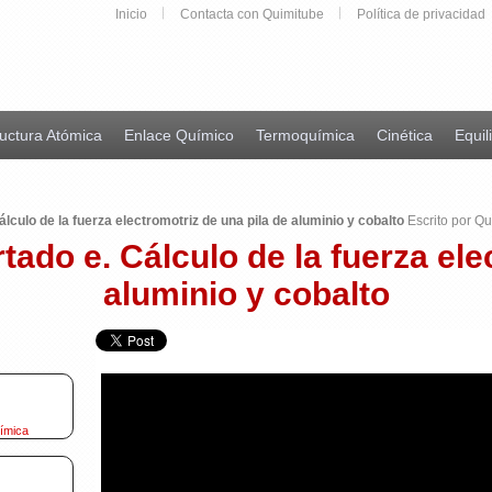
Inicio
Contacta con Quimitube
Política de privacidad
uctura Atómica
Enlace Químico
Termoquímica
Cinética
Equil
lculo de la fuerza electromotriz de una pila de aluminio y cobalto
Escrito por Qu
tado e. Cálculo de la fuerza ele
aluminio y cobalto
uímica