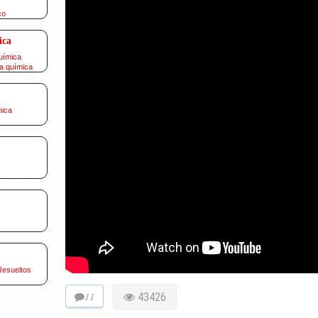
co
ica
uímica
a química
mica
Resueltos
11
43426