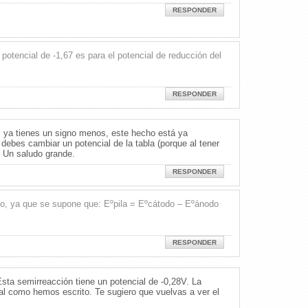
RESPONDER
 potencial de -1,67 es para el potencial de reducción del
RESPONDER
 ya tienes un signo menos, este hecho está ya
 debes cambiar un potencial de la tabla (porque al tener
. Un saludo grande.
RESPONDER
io, ya que se supone que: Eºpila = Eºcátodo – Eºánodo
RESPONDER
. Esta semirreacción tiene un potencial de -0,28V. La
tal como hemos escrito. Te sugiero que vuelvas a ver el