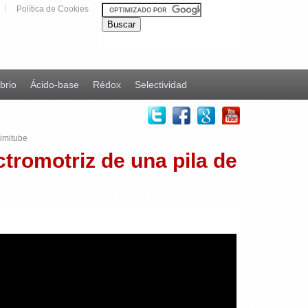
Política de Cookies
ibrio
Ácido-base
Rédox
Selectividad
imitube
ctromotriz de una pila de