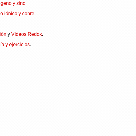
ógeno y zinc
o iónico y cobre
ión
y
Vídeos Redox
.
ía y ejercicios
.