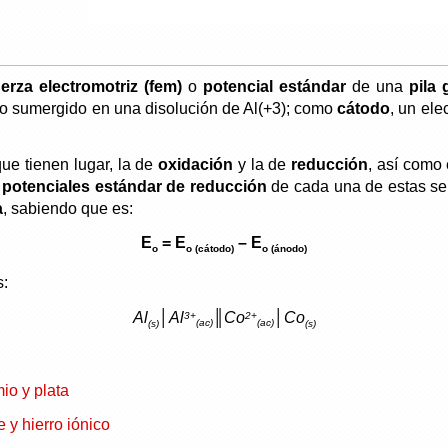
erza electromotriz (fem)
o
potencial estándar
de una
pila 
nio sumergido en una disolución de Al(+3); como
cátodo
, un el
ue tienen lugar, la de
oxidación
y la de
reducción
, así como
s potenciales estándar de reducción
de cada una de estas se
a
, sabiendo que es:
E
= E
– E
o
o (cátodo)
o (ánodo)
s:
Al
│Al
║Co
│Co
3+
2+
(ac)
(ac)
(s)
(s)
io y plata
 y hierro iónico