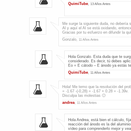
QuimiTube
,
13 Años Antes
Me surge la siguiente duda, no debería se
Al y aquí el Al se está oxidando, entonce
Gracias por tu esfuerzo en difundir la q
Gonzalo,
11 Años Antes
Hola Gonzalo. Esta duda que te surg
considerado. Es decir, tú debes aplic
Eo = E cátodo – E ánodo ya estás ten
QuimiTube
,
11 Años Antes
Hola! Me temo que la resolución del pro
= -1.67 -(-0,28) = -1.67 + 0.28 = -1.39v.
Disculpa las molestias 🙂
andrea
,
11 Años Antes
Hola Andrea, está bien el cálculo, fíj
reacción del ánodo es la del alumini
vídeo para comprenderlo mejor y veas