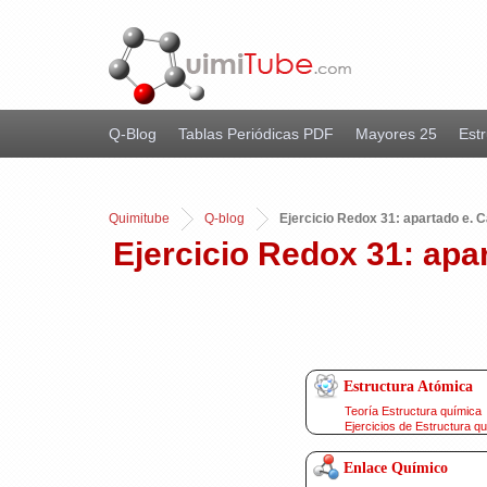
Q-Blog
Tablas Periódicas PDF
Mayores 25
Estr
Quimitube
Q-blog
Ejercicio Redox 31: apartado e. Cá
Ejercicio Redox 31: apar
Estructura Atómica
Teoría Estructura química
Ejercicios de Estructura q
Enlace Químico