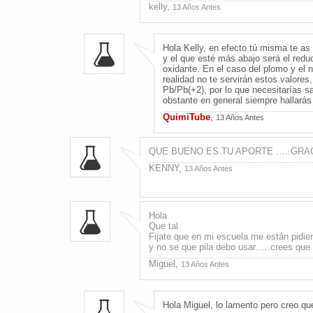
kelly,
13 Años Antes
Hola Kelly, en efecto tú misma te as 
y el que esté más abajo será el redu
oxidante. En el caso del plomo y el n
realidad no te servirán estos valores
Pb/Pb(+2), por lo que necesitarías sa
obstante en general siempre hallarás
QuimiTube
,
13 Años Antes
QUE BUENO ES TU APORTE …..GR
KENNY,
13 Años Antes
Hola
Que tal
Fijate que en mi escuela me están pidiend
y no se que pila debo usar…..crees que 
Miguel,
13 Años Antes
Hola Miguel, lo lamento pero creo qu