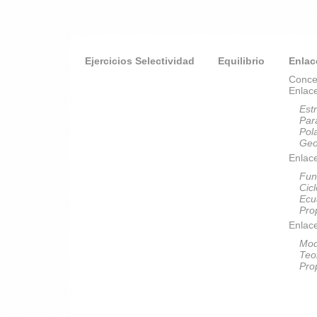
Ejercicios Selectividad
Equilibrio
Enlac
Conce
Enlac
Est
Par
Pol
Geo
Enlace
Fun
Cic
Ecu
Pro
Enlac
Mod
Teo
Pro