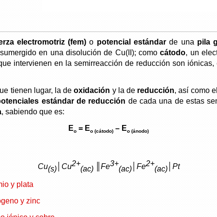
erza electromotriz (fem)
o
potencial estándar
de una
pila 
 sumergido en una disolución de Cu(II); como
cátodo
, un ele
que intervienen en la semirreacción de reducción son iónicas, e
ue tienen lugar, la de
oxidación
y la de
reducción
, así como e
 potenciales estándar de reducción
de cada una de estas sem
a
, sabiendo que es:
E
= E
– E
o
o (cátodo)
o (ánodo)
2+
3+
2+
Cu
│Cu
║Fe
│Fe
│Pt
(s)
(ac)
(ac)
(ac)
io y plata
ógeno y zinc