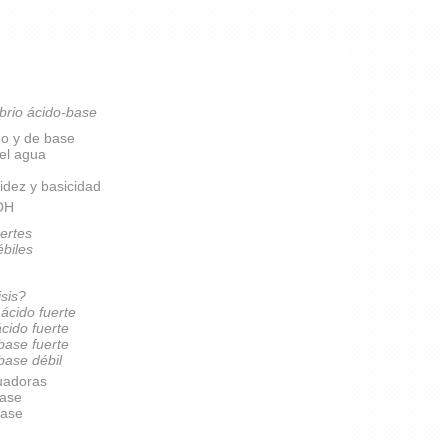
brio ácido-base
do y de base
del agua
idez y basicidad
pOH
ertes
ébiles
isis?
 ácido fuerte
ácido fuerte
 base fuerte
 base débil
uadoras
base
base