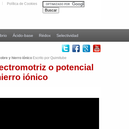
Política de Cookies
ibrio
Ácido-base
Rédox
Selectividad
obre y hierro iónico
Escrito por Quimitube
lectromotriz o potencial
ierro iónico