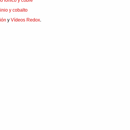
o iónico y cobre
inio y cobalto
ión
y
Vídeos Redox
.