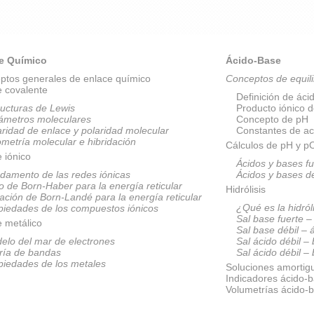
e Químico
Ácido-Base
ptos generales de enlace químico
Conceptos de equili
e covalente
Definición de áci
ructuras de Lewis
Producto iónico 
ámetros moleculares
Concepto de pH
aridad de enlace y polaridad molecular
Constantes de ac
metría molecular e hibridación
Cálculos de pH y 
 iónico
Ácidos y bases fu
damento de las redes iónicas
Ácidos y bases d
lo de Born-Haber para la energía reticular
Hidrólisis
ación de Born-Landé para la energía reticular
¿Qué es la hidról
piedades de los compuestos iónicos
Sal base fuerte –
e metálico
Sal base débil – 
elo del mar de electrones
Sal ácido débil –
ría de bandas
Sal ácido débil –
piedades de los metales
Soluciones amortig
Indicadores ácido-
Volumetrías ácido-