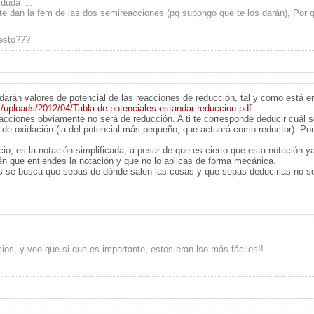
a duda….
 te dan la fem de las dos semireacciones (pq supongo que te los darán), Por
esto???
darán valores de potencial de las reacciones de reducción, tal y como está en
/uploads/2012/04/Tabla-de-potenciales-estandar-reduccion.pdf
cciones obviamente no será de reducción. A ti te corresponde deducir cuál ser
 de oxidación (la del potencial más pequeño, que actuará como reductor). Por
cio, es la notación simplificada, a pesar de que es cierto que esta notación ya
én que entiendes la notación y que no lo aplicas de forma mecánica.
 se busca que sepas de dónde salen las cosas y que sepas deducirlas no so
os, y veo que si que es importante, estos eran lso más fáciles!!