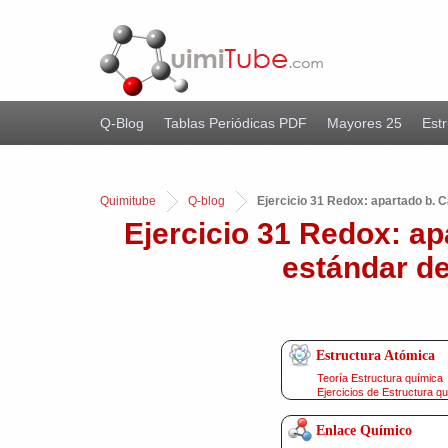
Q-Blog
Tablas Periódicas PDF
Mayores 25
Estr
Quimitube
Q-blog
Ejercicio 31 Redox: apartado b. Cá
Ejercicio 31 Redox: apa
estándar de
Estructura Atómica
Teoría Estructura química
Ejercicios de Estructura q
Enlace Químico