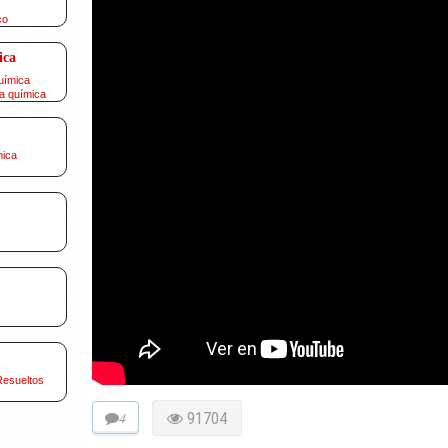
co
ica
uímica
a química
mica
Resueltos
4
91704