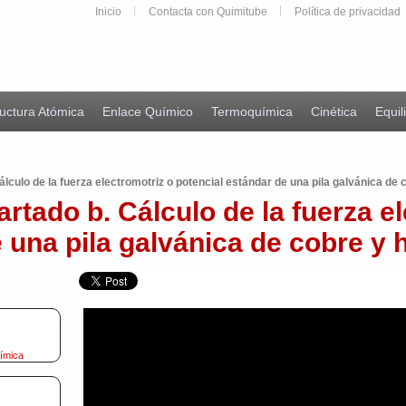
Inicio
Contacta con Quimitube
Política de privacidad
uctura Atómica
Enlace Químico
Termoquímica
Cinética
Equil
lculo de la fuerza electromotriz o potencial estándar de una pila galvánica de c
rtado b. Cálculo de la fuerza e
 una pila galvánica de cobre y h
uímica