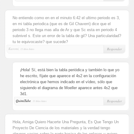
No entiendo como en en el minuto 6:42 el ultimo periodo es 3,
en mi tabla periodica (que es de Gil Chaverri) dice que el
periodo 3 no llega mas alla de Ar y que Sc esta en periodo 4
subnivel s. Este un error de la tabla de gil? Una particularidad?
tu te equivocaste? que sucede?
Kuromi,
Responder
13 Años Antes
¡Hola! Sí, está bien la tabla periódica y también lo que yo
he escrito, fíjate que aparece el 4s2 en la configuración
electrónica que hemos indicado en el vídeo, sólo que
siguiendo el diagrama de Moeller aparece antes 4s2 que
3d1.
QuimiTube
,
Responder
13 Años Antes
Hola, Amiga Quiero Hacerte Una Pregunta, Es Que Tengo Un
Proyecto De Ciencia de los materiales y la verdad tengo
algunos vacios sobre la parte basica de los enlaces y quiero