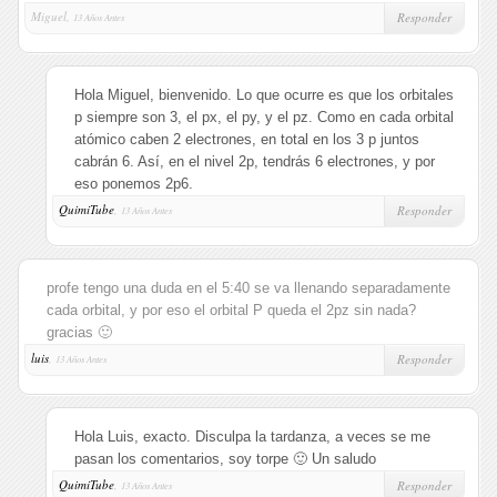
Miguel,
Responder
13 Años Antes
Hola Miguel, bienvenido. Lo que ocurre es que los orbitales
p siempre son 3, el px, el py, y el pz. Como en cada orbital
atómico caben 2 electrones, en total en los 3 p juntos
cabrán 6. Así, en el nivel 2p, tendrás 6 electrones, y por
eso ponemos 2p6.
QuimiTube
,
Responder
13 Años Antes
profe tengo una duda en el 5:40 se va llenando separadamente
cada orbital, y por eso el orbital P queda el 2pz sin nada?
gracias 🙂
luis
,
Responder
13 Años Antes
Hola Luis, exacto. Disculpa la tardanza, a veces se me
pasan los comentarios, soy torpe 🙂 Un saludo
QuimiTube
,
Responder
13 Años Antes