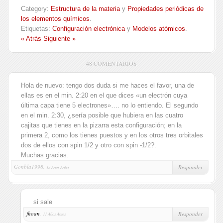
Category:
Estructura de la materia
y
Propiedades periódicas de
los elementos químicos
.
Etiquetas:
Configuración electrónica
y
Modelos atómicos
.
« Atrás
Siguiente »
48 COMENTARIOS
Hola de nuevo: tengo dos duda si me haces el favor, una de
ellas es en el min. 2:20 en el que dices «un electrón cuya
última capa tiene 5 electrones»…. no lo entiendo. El segundo
en el min. 2:30, ¿sería posible que hubiera en las cuatro
cajitas que tienes en la pizarra esta configuración; en la
primera 2, como los tienes puestos y en los otros tres orbitales
dos de ellos con spin 1/2 y otro con spin -1/2?.
Muchas gracias.
Gonbla1998,
Responder
13 Años Antes
si sale
jhoan
,
Responder
11 Años Antes