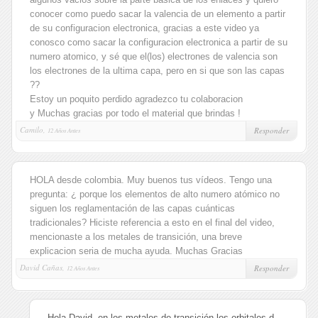
conocer como puedo sacar la valencia de un elemento a partir
de su configuracion electronica, gracias a este video ya
conosco como sacar la configuracion electronica a partir de su
numero atomico, y sé que el(los) electrones de valencia son
los electrones de la ultima capa, pero en si que son las capas
??
Estoy un poquito perdido agradezco tu colaboracion
y Muchas gracias por todo el material que brindas !
Camilo,
Responder
12 Años Antes
HOLA desde colombia. Muy buenos tus vídeos. Tengo una
pregunta: ¿ porque los elementos de alto numero atómico no
siguen los reglamentación de las capas cuánticas
tradicionales? Hiciste referencia a esto en el final del video,
mencionaste a los metales de transición, una breve
explicacion seria de mucha ayuda. Muchas Gracias
David Cañas,
Responder
12 Años Antes
Hola David, en los metales de transición los orbitales d