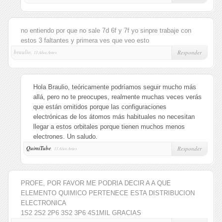
no entiendo por que no sale 7d 6f y 7f yo sinpre trabaje con
estos 3 faltantes y primera ves que veo esto
braulio,
Responder
11 Años Antes
Hola Braulio, teóricamente podríamos seguir mucho más
allá, pero no te preocupes, realmente muchas veces verás
que están omitidos porque las configuraciones
electrónicas de los átomos más habituales no necesitan
llegar a estos orbitales porque tienen muchos menos
electrones. Un saludo.
QuimiTube
,
Responder
11 Años Antes
PROFE, POR FAVOR ME PODRIA DECIR A A QUE
ELEMENTO QUIMICO PERTENECE ESTA DISTRIBUCION
ELECTRONICA
1S2 2S2 2P6 3S2 3P6 4S1MIL GRACIAS