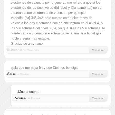
electrones de valencia por lo general, me refiero a que si los
electrones de los subniveles d(difuso) y f(fundamental) no se
cuentan como electrones de valencia, por ejemplo:
Vanadio: [Ar] 3d3 4s2; solo cuento como electrones de
valencia los dos electrones que se encuentran en el nivel 4, o
los 5 electrones del nivel 3 y 4, ya que si estos 5 electrones se
pierden su configuración electrónica seria similar a la del gas
noble y seria mas estable.
Gracias de antemano.
Rodrigo Alfaro,
Responder
11 Años Antes
ojala que me baya bn y que Dios les bendiga
jhoana
,
Responder
11 Años Antes
¡Mucha suerte!
QuimiTube
,
Responder
11 Años Antes