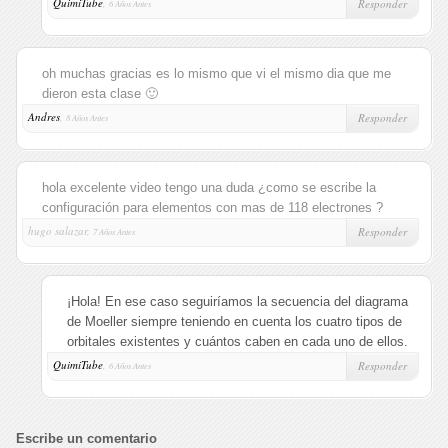
QuimiTube
,
Responder
6 Años Antes
oh muchas gracias es lo mismo que vi el mismo dia que me
dieron esta clase 🙂
Andres
,
Responder
8 Años Antes
hola excelente video tengo una duda ¿como se escribe la
configuración para elementos con mas de 118 electrones ?
hugo salazar,
Responder
7 Años Antes
¡Hola! En ese caso seguiríamos la secuencia del diagrama
de Moeller siempre teniendo en cuenta los cuatro tipos de
orbitales existentes y cuántos caben en cada uno de ellos.
QuimiTube
,
Responder
6 Años Antes
Escribe un comentario