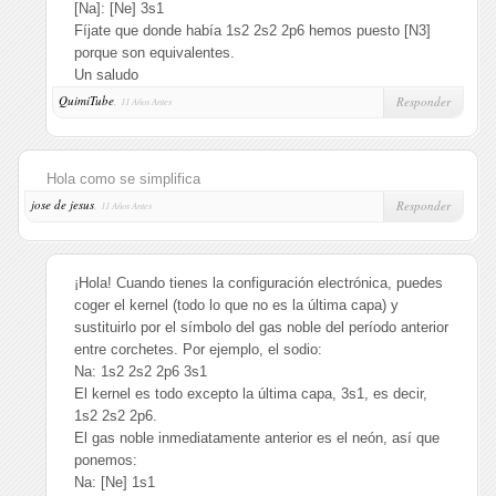
[Na]: [Ne] 3s1
Fíjate que donde había 1s2 2s2 2p6 hemos puesto [N3]
porque son equivalentes.
Un saludo
QuimiTube
,
Responder
11 Años Antes
Hola como se simplifica
jose de jesus
,
Responder
11 Años Antes
¡Hola! Cuando tienes la configuración electrónica, puedes
coger el kernel (todo lo que no es la última capa) y
sustituirlo por el símbolo del gas noble del período anterior
entre corchetes. Por ejemplo, el sodio:
Na: 1s2 2s2 2p6 3s1
El kernel es todo excepto la última capa, 3s1, es decir,
1s2 2s2 2p6.
El gas noble inmediatamente anterior es el neón, así que
ponemos:
Na: [Ne] 1s1