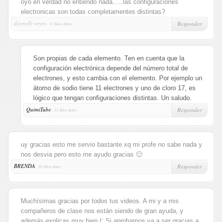
oyo en verdad no entiendo nada…..las configuraciones
electronicas son todas completamentes distintas?
daynelly reyes,
Responder
11 Años Antes
Son propias de cada elemento. Ten en cuenta que la
configuración electrónica depende del número total de
electrones, y esto cambia con el elemento. Por ejemplo un
átomo de sodio tiene 11 electrones y uno de cloro 17, es
lógico que tengan configuraciones distintas. Un saludo.
QuimiTube
,
Responder
11 Años Antes
uy gracias esto me servio bastante xq mi profe no sabe nada y
nos desvia pero esto me ayudo gracias 🙂
BRENDA
,
Responder
10 Años Antes
Muchísimas gracias por todos tus videos. A mi y a mis
compañeros de clase nos están siendo de gran ayuda, y
además explicas muy bien (: Si aprobamos va a ser gracias a