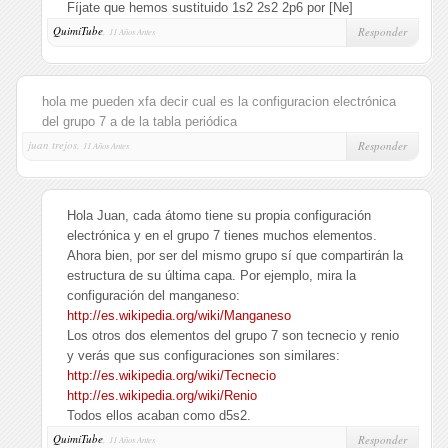
Fíjate que hemos sustituido 1s2 2s2 2p6 por [Ne]
QuimiTube
,
Responder
11 Años Antes
hola me pueden xfa decir cual es la configuracion electrónica
del grupo 7 a de la tabla periódica
juan trejos,
Responder
11 Años Antes
Hola Juan, cada átomo tiene su propia configuración
electrónica y en el grupo 7 tienes muchos elementos.
Ahora bien, por ser del mismo grupo sí que compartirán la
estructura de su última capa. Por ejemplo, mira la
configuración del manganeso:
http://es.wikipedia.org/wiki/Manganeso
Los otros dos elementos del grupo 7 son tecnecio y renio
y verás que sus configuraciones son similares:
http://es.wikipedia.org/wiki/Tecnecio
http://es.wikipedia.org/wiki/Renio
Todos ellos acaban como d5s2.
QuimiTube
,
Responder
11 Años Antes