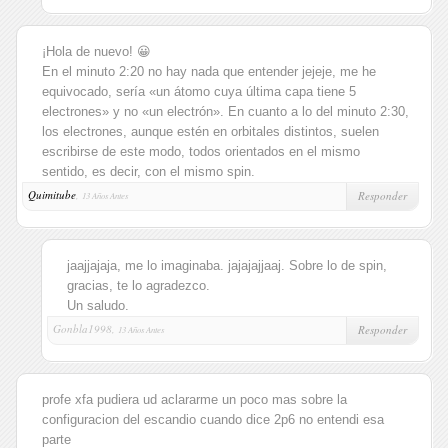
¡Hola de nuevo! 😀
En el minuto 2:20 no hay nada que entender jejeje, me he
equivocado, sería «un átomo cuya última capa tiene 5
electrones» y no «un electrón». En cuanto a lo del minuto 2:30,
los electrones, aunque estén en orbitales distintos, suelen
escribirse de este modo, todos orientados en el mismo
sentido, es decir, con el mismo spin.
Quimitube
,
Responder
13 Años Antes
jaajjajaja, me lo imaginaba. jajajajjaaj. Sobre lo de spin,
gracias, te lo agradezco.
Un saludo.
Gonbla1998,
Responder
13 Años Antes
profe xfa pudiera ud aclararme un poco mas sobre la
configuracion del escandio cuando dice 2p6 no entendi esa
parte