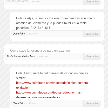
GLADYS PALACIO,
Responder
11 Años Antes
Hola Gladys, si sumas los electrones tendrás el número
atómico del elemento y lo puedes mirar en la tabla
periódica: 2+2+6+2+6+1.
QuimiTube
,
Responder
11 Años Antes
Como saco la valencia es para un examen
Kevin Alonso Delira Lara
,
Responder
11 Años Antes
Hola Kevin, mira lo del número de oxidación que es
similar:
http://www.quimitube.com/videos/definicion-numero-
oxidacion
http://www.quimitube.com/teoria-redox/normas-
determinacion-numero-oxidacion
QuimiTube
,
Responder
11 Años Antes