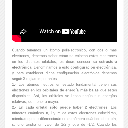
Cuando tenemos un átomo polielectrónico, con dos o más
electrones, debemos saber cómo se colocan estos electrones
en los distintos orbitales, es decir, conocer su
estructura
electrónica
. Denominamos a esto
configuración electrónica
,
y para establecer dicha configuración electrónica debemos
seguir 3 reglas importantes:
1.-
Los átomos neutros en estado fundamental tienen sus
electrones en los
orbitales de energía más bajas
que estén
disponibles. Así, los orbitales se llenan según sus energías
relativas, de menor a mayor.
2.-
En cada orbital sólo puede haber 2 electrones
. Los
números cuánticos n, l y m de estos electrones coincidirán,
mientras que se diferenciarán en su número cuántico de espín,
s, uno tendrá un valor de 1/2 y otro de -1/2. Cuando los