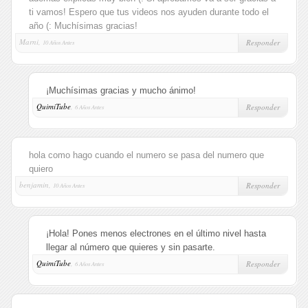
ti vamos! Espero que tus videos nos ayuden durante todo el
año (: Muchísimas gracias!
Marni,
Responder
10 Años Antes
¡Muchísimas gracias y mucho ánimo!
QuimiTube
,
Responder
6 Años Antes
hola como hago cuando el numero se pasa del numero que
quiero
benjamin,
Responder
10 Años Antes
¡Hola! Pones menos electrones en el último nivel hasta
llegar al número que quieres y sin pasarte.
QuimiTube
,
Responder
6 Años Antes