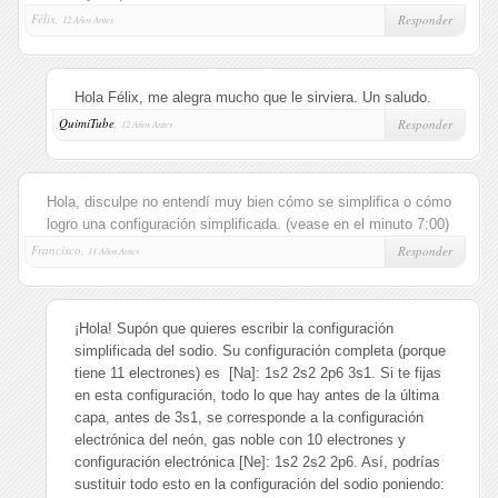
Félix,
Responder
12 Años Antes
Hola Félix, me alegra mucho que le sirviera. Un saludo.
QuimiTube
,
Responder
12 Años Antes
Hola, disculpe no entendí muy bien cómo se simplifica o cómo
logro una configuración simplificada. (vease en el minuto 7:00)
Francisco,
Responder
11 Años Antes
¡Hola! Supón que quieres escribir la configuración
simplificada del sodio. Su configuración completa (porque
tiene 11 electrones) es [Na]: 1s2 2s2 2p6 3s1. Si te fijas
en esta configuración, todo lo que hay antes de la última
capa, antes de 3s1, se corresponde a la configuración
electrónica del neón, gas noble con 10 electrones y
configuración electrónica [Ne]: 1s2 2s2 2p6. Así, podrías
sustituir todo esto en la configuración del sodio poniendo: