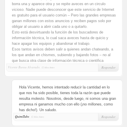
borra una y aparece otra y se repite aveces en un circulo
vicioso. Nadie puede desconocer que este servicio de Internet
es gratuito para el usuario común – Pero las grandes empresas
ganan millones con estos anuncios y reciben pagos solo por
obligar al usuario a abrir cada uno o a quitarlo.
Esto está desvirtuando la función de los buscadores de
información técnica, lo cual saca aveces hasta de quicio y
hace apagar los equipos y abandonar el trabajo.
Esos tantos avisos deben salir a quienes andan chateando, a
los que andan en chismes, subiendo y bajando fotos – no al
que busca otra clase de información técnica o cientifica
Vicente Burau Alvarado,
Responder
12 Años Antes
Hola Vicente, hemos intentado reducir la cantidad en lo
que nos ha sido posible, tienes toda la razón que puede
resulta molesto. Nosotros, desde luego, ni somos una gran
empresa ni ganamos mucho con ello (¡no millones, como
has dicho!). Un saludo.
QuimiTube
,
Responder
12 Años Antes