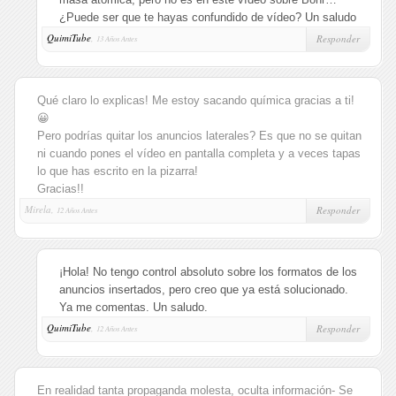
¿Puede ser que te hayas confundido de vídeo? Un saludo
QuimiTube
,
Responder
13 Años Antes
Qué claro lo explicas! Me estoy sacando química gracias a ti!
😀
Pero podrías quitar los anuncios laterales? Es que no se quitan
ni cuando pones el vídeo en pantalla completa y a veces tapas
lo que has escrito en la pizarra!
Gracias!!
Mirela,
Responder
12 Años Antes
¡Hola! No tengo control absoluto sobre los formatos de los
anuncios insertados, pero creo que ya está solucionado.
Ya me comentas. Un saludo.
QuimiTube
,
Responder
12 Años Antes
En realidad tanta propaganda molesta, oculta información- Se