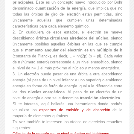
principales
. Este es un concepto nuevo introducido por Bohr
denominado
cuantización de la energía
, que implica que no
todas las órbitas de giro del electrón están permitidas, sino
únicamente aquellas que cumplen unas determinadas
características para cada elemento químico.
2. En cualquiera de esos estados, el electrón se mueve
describiendo
órbitas circulares alrededor del núcleo
, siendo
únicamente posibles aquellas
órbitas
en las que se cumple
que el
momento angular del electrón es un múltiplo de h
(constante de Planck), es decir, L = nh(2p) (p = pi). Cada valor
de n (número entero) corresponde a un nivel energético, siendo
el nivel de n= 1 el más próximo al núcleo y menos energético.
3. Un
electrón
puede pasar de una órbita a otra absorbiendo
energía (si pasa de un nivel inferior a uno superior) o emitiendo
energía en forma de fotón de energía igual a la diferencia entre
los dos
niveles energéticos
. Al paso de un electrón de un
nivel de energía a otro se le denomina
transición electrónica
.
Si te interesa, aquí hallarás una herramienta donde podrás
visualizar los
espectros de emisión y de absorción
de la
mayoría de elementos químicos.
Tal vez también te interesen los vídeos de ejercicios resueltos
siguientes:
Cálculo de la energía de un nivel cuántico del hidrógeno