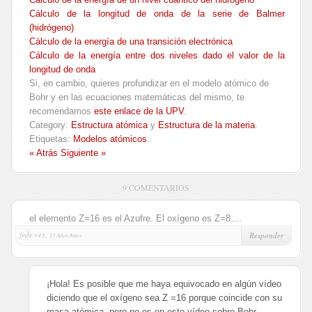
Cálculo de la longitud de onda de la serie de Balmer
(hidrógeno)
Cálculo de la energía de una transición electrónica
Cálculo de la energía entre dos niveles dado el valor de la
longitud de onda
Si, en cambio, quieres profundizar en el modelo atómico de
Bohr y en las ecuaciones matemáticas del mismo, te
recomendamos
este enlace de la UPV
.
Category:
Estructura atómica
y
Estructura de la materia
.
Etiquetas:
Modelos atómicos
.
« Atrás
Siguiente »
9 COMENTARIOS
el elemento Z=16 es el Azufre. El oxígeno es Z=8….
fede.vex,
Responder
13 Años Antes
¡Hola! Es posible que me haya equivocado en algún vídeo
diciendo que el oxígeno sea Z =16 porque coincide con su
masa atómica, pero no es en este vídeo sobre Bohr…