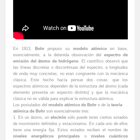
En 1913,
Bohr
propuso su
modelo atómico
en base,
esencialmente, a la detenida observación del
espectro de
emisión del átomo de hidrógeno
. El científico observó que
las líneas discretas o discontinuas del espectro, a longitudes
de onda muy concretas, no eran congruente con la mecánica
clásica. Este hecho hacía pensar dos cosas: que los
espectros atómicos dependen de la estructura del átomo (cada
elemento presenta un espectro distinto) y que la mecánica
clásica no es válida para explicar la estructura atómica.
Los postulados del
modelo atómico de Bohr
o de la
teoría
atómica de Bohr
son esencialmente tres:
1. En un átomo, un
electrón
sólo puede tener ciertos estados
de movimiento definidos y estacionarios. En cada uno de ellos
tiene una energía fija. Estos estados reciben el nombre de
niveles energéticos principales
o
niveles cuánticos