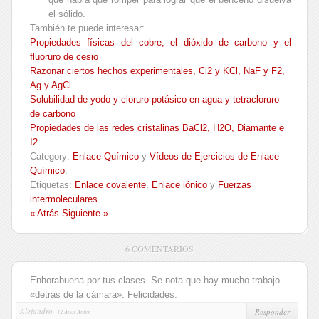
el sólido.
También te puede interesar:
Propiedades físicas del cobre, el dióxido de carbono y el
fluoruro de cesio
Razonar ciertos hechos experimentales, Cl2 y KCl, NaF y F2,
Ag y AgCl
Solubilidad de yodo y cloruro potásico en agua y tetracloruro
de carbono
Propiedades de las redes cristalinas BaCl2, H2O, Diamante e
I2
Category:
Enlace Químico
y
Vídeos de Ejercicios de Enlace
Químico
.
Etiquetas:
Enlace covalente
,
Enlace iónico
y
Fuerzas
intermoleculares
.
« Atrás
Siguiente »
6 COMENTARIOS
Enhorabuena por tus clases. Se nota que hay mucho trabajo
«detrás de la cámara». Felicidades.
Alejandro,
Responder
12 Años Antes