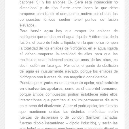
cationes K+ y los aniones Cl-. Será esta interacción no
direccional y de tipo fuerte entre iones la que debe
romperse para fundir el compuesto, motivo por el cual los
compuestos iónicos suelen tener puntos de fusión
elevados.
Para
hervir agua
hay que romper los enlaces de
hidrógeno que se dan en el agua líquida. A diferencia de la
fusión, el paso de hielo a líquido, en la que no se rompen
la totalidad de los enlaces de hidrógeno, en el agua líquida
sí deben romperse la totalidad de ellos para que las
moléculas sean independientes las unas de las otras, es
decir, estén en fase gas. Por esto, el punto de ebullición
del agua es inusualmente elevado, porque los enlaces de
hidrógeno son fuerzas de una magnitud considerable.
Puesto que el
yodo
es un compuesto apolar, será
soluble
en disolventes apolares,
como es el caso del
benceno
,
porque ambos compuestos podrán establecer entre ellos
interacciones que permiten al soluto permanecer disuelto
en el seno del disolvente. Al ser el yodo apolar, las fuerzas
que mantienen unidas las distintas moléculas serán
fuerzas de dispersión o de London (también llamadas
fuerzas dipolo instantáneo – dipolo inducido), y serán las
que habrá que romper para lograr que el benceno disuelva