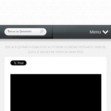
Menu
ENLACE QUÍMICO EJERCICIO 36: FUNDIR CLORURO POTÁSICO, HERVIR
AGUA Y DISOLVER YODO EN BENCENO