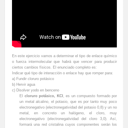
En este ejercicio vamos a determinar el tipo de enlace químico
o fuerza intermolecular que habrá que vencer para producir
ciertos cambios físicos. El enunciado completo es:
Indicar qué tipo de interacción o enlace hay que romper para:
a) Fundir cloruro potásico
b) Hervir agua
c) Disolver yodo en benceno
El
cloruro potásico, KCl
, es un compuesto formado por
un metal alcalino, el potasio, que es por tanto muy poco
electronegativo (electronegatividad del potasio 0,8) y un no
metal, en concreto un halógeno, el cloro, muy
electronegativo (electronegatividad del cloro 3,0). Así,
formará una red cristalina cuyos componentes serán los