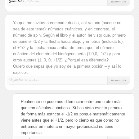
QuimiTube
,
Responder
12 Años Antes
Ya que me invitas a compartir dudas; ahí va una (aunque no
sea de este tema): números cuánticos, y en concreto, el
número de spin. Según el libro y el autor, he visto que, primero
se pone el -1/2 y la flecha hacia abajo y en otros (incluida tú),
el +1/2 y la flecha hacia arriba, de forma que, el número
cuántico del electrón del hidrógeno sería (1,0,0, -1/2) y para
otros autores (1, 0, 0, +1/2). ¿Porqué esa diferencia?
Quiero que sepas que yo soy de la primera opción – y así lo
explico-.
Alejandro,
Responder
12 Años Antes
Realmente no podemos diferenciar entre uno u otro más
que con cálculos cuánticos. Si has visto escrito primero
de forma más estricta el -1/2 es porque matemáticamente
viene antes que el +1/2, pero lo cierto es que como no
entramos en materia en mayor profundidad no tiene
importancia.