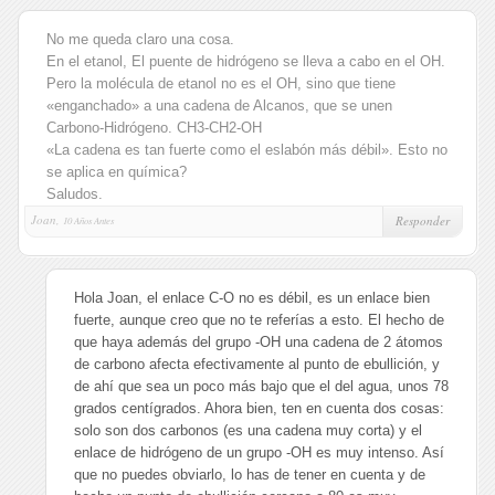
No me queda claro una cosa.
En el etanol, El puente de hidrógeno se lleva a cabo en el OH.
Pero la molécula de etanol no es el OH, sino que tiene
«enganchado» a una cadena de Alcanos, que se unen
Carbono-Hidrógeno. CH3-CH2-OH
«La cadena es tan fuerte como el eslabón más débil». Esto no
se aplica en química?
Saludos.
Joan,
Responder
10 Años Antes
Hola Joan, el enlace C-O no es débil, es un enlace bien
fuerte, aunque creo que no te referías a esto. El hecho de
que haya además del grupo -OH una cadena de 2 átomos
de carbono afecta efectivamente al punto de ebullición, y
de ahí que sea un poco más bajo que el del agua, unos 78
grados centígrados. Ahora bien, ten en cuenta dos cosas:
solo son dos carbonos (es una cadena muy corta) y el
enlace de hidrógeno de un grupo -OH es muy intenso. Así
que no puedes obviarlo, lo has de tener en cuenta y de