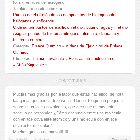
formar enlaces de hidrógeno.
También te puede interesar:
Puntos de ebullición de los compuestos de hidrógeno de
halógenos y anfígenos
Ordenar por puntos de ebullición etanol, butano, agua y metano
Asignar puntos de fusión a nitrógeno, aluminio, diamante y
tricloruro de boro
Category:
Enlace Químico
y
Vídeos de Ejercicios de Enlace
Químico
.
Etiquetas:
Enlace covalente
y
Fuerzas intermoleculares
.
« Atrás
Siguiente »
14 COMENTARIOS
Muchísimas gracias por la labor que estas haciendo, se nota
las ganas que tienes de enseñar. Bueno, tengo una pregunta
sobre los enlaces covalentes, que creo que es bastante
sencilla de responder. ¿Cómo diferencio entre una molécula
con enlace covalente atómico y una molécula con enlace
covalente molecular?
Muchas gracias de nuevo!!!!!!!!
Ismael Kaddouri,
Responder
13 Años Antes