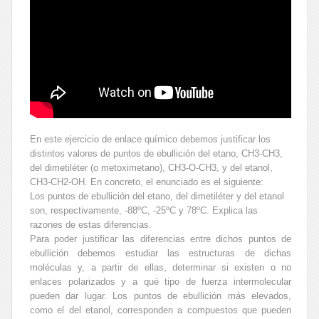
En este ejercicio de enlace químico debemos justificar los
distintos valores de puntos de ebullición del etano, CH3-CH3,
del dimetiléter (o metoximetano), CH3-O-CH3, y del etanol,
CH3-CH2-OH. En concreto, el enunciado es el siguiente:
Los puntos de ebullición del etano, del dimetiléter y del etanol
son, respectivamente, -88ºC, -25ºC y 78ºC. Explica las
razones de estas diferencias.
Para poder justificar las diferencias entre dichos puntos de
ebullición debemos estudiar las estructuras de dichas
moléculas y, a partir de ellas, determinar si existen o no
enlaces polarizados y a qué tipo de fuerza intermolecular
pueden dar lugar. Los puntos de ebullición más elevados,
como el del etanol, corresponden a compuestos que pueden