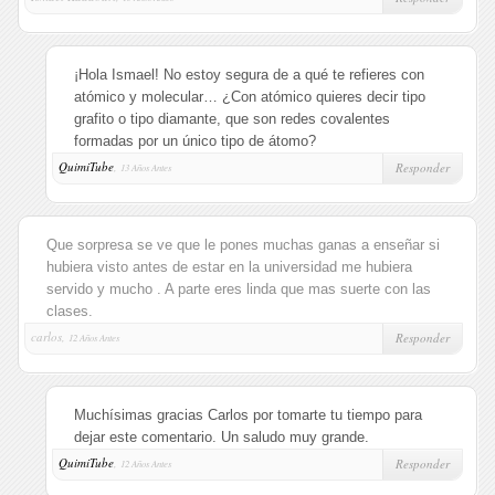
¡Hola Ismael! No estoy segura de a qué te refieres con
atómico y molecular… ¿Con atómico quieres decir tipo
grafito o tipo diamante, que son redes covalentes
formadas por un único tipo de átomo?
QuimiTube
,
Responder
13 Años Antes
Que sorpresa se ve que le pones muchas ganas a enseñar si
hubiera visto antes de estar en la universidad me hubiera
servido y mucho . A parte eres linda que mas suerte con las
clases.
carlos,
Responder
12 Años Antes
Muchísimas gracias Carlos por tomarte tu tiempo para
dejar este comentario. Un saludo muy grande.
QuimiTube
,
Responder
12 Años Antes