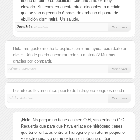
hecho un punto de ebullición cercano a 80 es muy
elevado. Si tienes en cuenta otros alcoholes, a medida
que se van agregando átomos de carbono el punto de
ebullición disminuirá. Un saludo.
QuimiTube
,
Responder
10 Años Antes
Hola, me gustó mucho la explicación y me ayuda para darlo en
clase. Dónde puedo encontrar todo su material? Muchas
gracias por compartir.
Adriana,
Responder
8 Años Antes
Los éteres llevan enlace puente de hidrógeno tengo esa duda
Adalid,
Responder
6 Años Antes
¡Hola! No porque no tienes enlace O-H, sino enlaces C-O.
Recuerda que para que haya enlace de hidrógeno tienes
que tener enlaces entre el hidrógeno y un átomo pequeño
y electronegativo como oxígeno, nitrógeno o flúor.