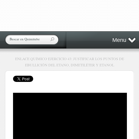
Menu
ENLACE QUÍMICO EJERCICIO 43: JUSTIFICAR LOS PUNTOS DE
EBULLICIÓN DEL ETANO, DIMETILÉTER Y ETANOL