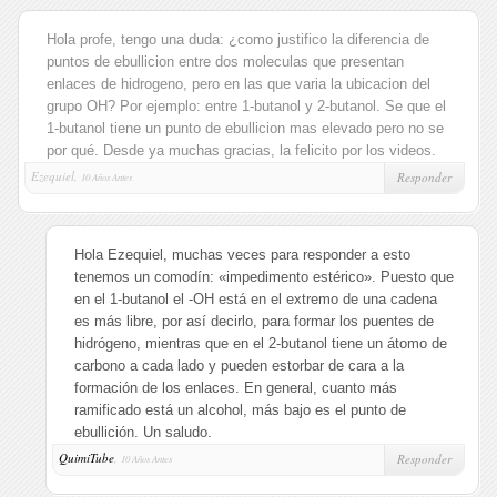
Hola profe, tengo una duda: ¿como justifico la diferencia de
puntos de ebullicion entre dos moleculas que presentan
enlaces de hidrogeno, pero en las que varia la ubicacion del
grupo OH? Por ejemplo: entre 1-butanol y 2-butanol. Se que el
1-butanol tiene un punto de ebullicion mas elevado pero no se
por qué. Desde ya muchas gracias, la felicito por los videos.
Ezequiel,
Responder
10 Años Antes
Hola Ezequiel, muchas veces para responder a esto
tenemos un comodín: «impedimento estérico». Puesto que
en el 1-butanol el -OH está en el extremo de una cadena
es más libre, por así decirlo, para formar los puentes de
hidrógeno, mientras que en el 2-butanol tiene un átomo de
carbono a cada lado y pueden estorbar de cara a la
formación de los enlaces. En general, cuanto más
ramificado está un alcohol, más bajo es el punto de
ebullición. Un saludo.
QuimiTube
,
Responder
10 Años Antes