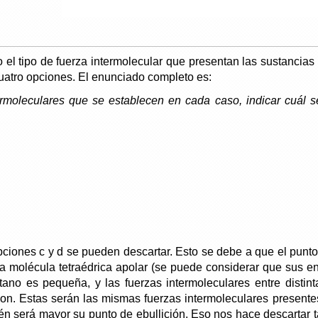
 el tipo de fuerza intermolecular que presentan las sustancias
cuatro opciones. El enunciado completo es:
rmoleculares que se establecen en cada caso, indicar cuál s
pciones c y d se pueden descartar. Esto se debe a que el punt
na molécula tetraédrica apolar (se puede considerar que sus e
ano es pequeña, y las fuerzas intermoleculares entre distin
on. Estas serán las mismas fuerzas intermoleculares presente
n será mayor su punto de ebullición. Eso nos hace descartar t