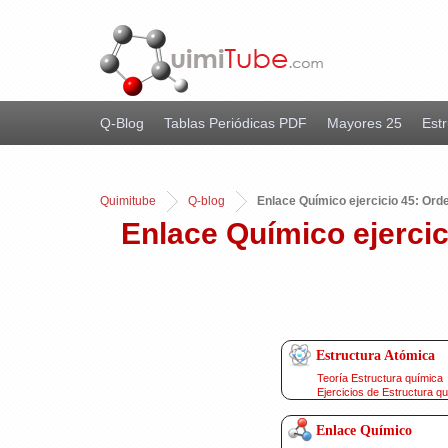
Q-Blog
Tablas Periódicas PDF
Mayores 25
Estr
Quimitube
Q-blog
Enlace Químico ejercicio 45: Orde
Enlace Químico ejercic
Estructura Atómica
Teoría Estructura química
Ejercicios de Estructura q
Enlace Químico