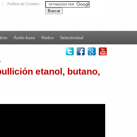
Política de Cookies
ibrio
Ácido-base
Rédox
Selectividad
e
llición etanol, butano,