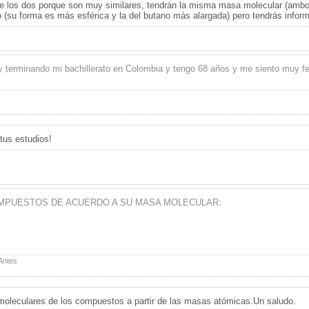
 de los dos porque son muy similares, tendrán la misma masa molecular (amb
 (su forma es más esférica y la del butano más alargada) pero tendrás infor
oy terminando mi bachillerato en Colombia y tengo 68 años y me siento muy fel
tus estudios!
MPUESTOS DE ACUERDO A SU MASA MOLECULAR:
Antes
 moleculares de los compuestos a partir de las masas atómicas.Un saludo.