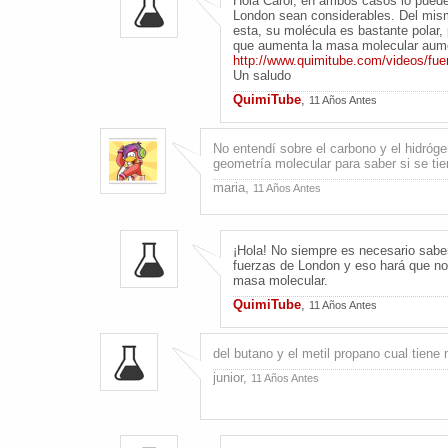
Hola Carol, en ambos casos lo puede
London sean considerables. Del mism
esta, su molécula es bastante polar,
que aumenta la masa molecular aume
http://www.quimitube.com/videos/fuer
Un saludo
QuimiTube
,
11 Años Antes
No entendí sobre el carbono y el hidróg
geometría molecular para saber si se tie
maria,
11 Años Antes
¡Hola! No siempre es necesario sabe
fuerzas de London y eso hará que no
masa molecular.
QuimiTube
,
11 Años Antes
del butano y el metil propano cual tiene
junior,
11 Años Antes