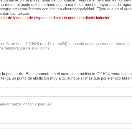
s justificar por la masa molar del compuesto. Aunque el benceno es por defi
o modo, el ácido sulfúrico tiene una masa molar mucho mayor a la del agua
 porque presenta átomos con distinta electronegatividad. Fíjate que en el víd
ntan las fuerzas:
zas-de-london-o-de-dispersion-dipolo-instantaneo-dipolo-inducido
eno. Si se tiene C11H24 (sub11 y sub24) se puede decir que es una fuerza de 
ne temperatura de ebullición?
r la geometría. Efectivamente en el caso de la molécula C11H24 como solo 
 tenga un punto de ebullición muy alto, aunque sí más que por ejemplo buta
 mayor fuerza london y porque?