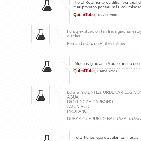
¡Hola! Realmente es difícil ver cuál
metilpropano por ser más voluminoso
QuimiTube
,
11 Años Antes
hola q explicacion tan linda gracias est
gracias
Fernando Orozco R,
6 Años Antes
¡Muchas gracias! ¡Mucho ánimo con 
QuimiTube
,
6 Años Antes
LOS SIGUIENTES ORDENAR LOS CO
AGUA
DIOXIDO DE CARBONO
AMONIACO
PROPANO
DUBYS GUERRERO BARRAZA,
6 Años 
Hola, tienes que calcular las masas