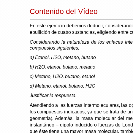
Contenido del Vídeo
En este ejercicio debemos deducir, considerando
ebullición de cuatro sustancias, eligiendo entre 
Considerando la naturaleza de los enlaces inte
compuestos siguientes:
a) Etanol, H2O, metano, butano
b) H2O, etanol, butano, metano
c) Metano, H2O, butano, etanol
d) Metano, etanol, butano, H2O
Justificar la respuesta.
Atendiendo a las fuerzas intermoleculares, las o
los compuestos indicados, ya que se trata de u
geometría). Además, la masa molecular del met
instantáneo – dipolo inducido o fuerzas de Lond
que éste tiene una mayor masa molecular, tambié