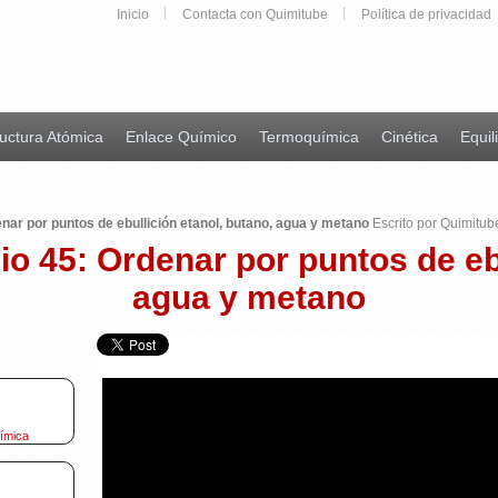
Inicio
Contacta con Quimitube
Política de privacidad
uctura Atómica
Enlace Químico
Termoquímica
Cinética
Equil
nar por puntos de ebullición etanol, butano, agua y metano
Escrito por Quimitub
io 45: Ordenar por puntos de ebu
agua y metano
uímica