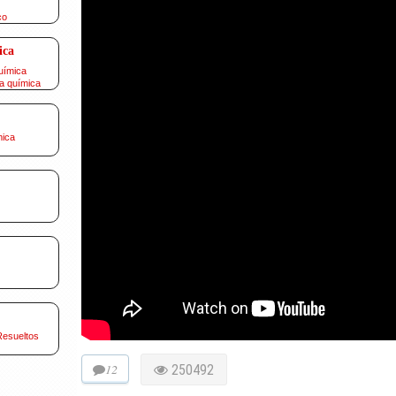
co
ica
uímica
a química
mica
Resueltos
12
250492