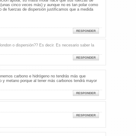
nición apolar, su masa molar hace que sus fuerzas de
 (unas cinco veces más) y aunque no es tan polar como
eo de fuerzas de dispersión justificamos que a medida
RESPONDER
london o dispersión?? Es decir. Es necesario saber la
RESPONDER
tenemos carbono e hidrógeno no tendrás más que
no y metano porque al tener más carbonos tendrá mayor
RESPONDER
RESPONDER