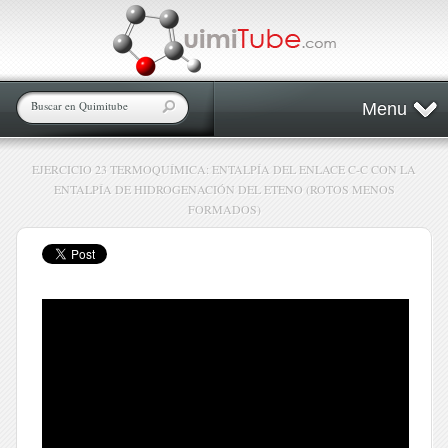
Menu
EJERCICIO 23 TERMOQUÍMICA: ENTALPÍA DEL ENLACE C-C CON LA
ENTALPÍA DE HIDROGENACIÓN DEL ETENO (ROTOS MENOS
FORMADOS)