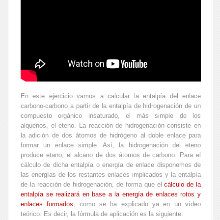
En este ejercicio vamos a calcular la entalpía del enlace
carbono-carbono a partir de la entalpía de hidrogenación de un
compuesto orgánico insaturado, el más simple de los
alquenos, el eteno. La reacción de hidrogenación consiste en
la adición de dos átomos de hidrógeno al doble enlace para
formar un enlace simple. Así, la hidrogenación del eteno
produce etano, el alcano de dos átomos de carbono. Para el
cálculo de dicha entalpía o energía de enlace disponemos de
las energías de los restantes enlaces implicados y la entalpía
de la reacción de hidrogenación, de forma que el
cálculo de la
entalpía se realizará en base a la energía de enlaces rotos y
enlaces formados
, como se ha explicado ya en un vídeo
teórico. Es decir, la fórmula de aplicación es la siguiente: