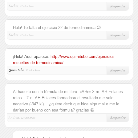
Sachet,
Responder
12 Años Antes
Hola! Te falta el ejercicio 22 de termodinamica 😉
Sachet,
Responder
12 Años Antes
¡Hola! Aquí aparece:
http://www.quimitube.com/ejercicios-
resueltos-de-termodinamica/
QuimiTube
,
Responder
12 Años Antes
Al hacerlo con la fórmula de mi libro: «ΔHr= Σ m· ΔH Enlaces
rotos – Σ n· ΔH Enlaces formados» el resultado me sale
negativo (-347 kj)… ¿quiere decir que hice algo mal o me lo
darían por bueno con esa fórmula? gracias 😀
Andrea,
Responder
12 Años Antes